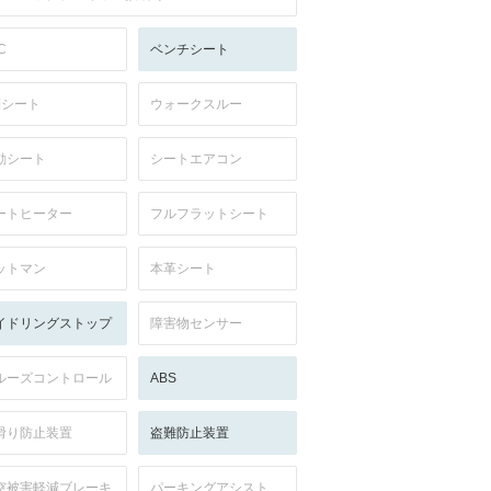
C
ベンチシート
列シート
ウォークスルー
動シート
シートエアコン
ートヒーター
フルフラットシート
ットマン
本革シート
イドリングストップ
障害物センサー
ルーズコントロール
ABS
滑り防止装置
盗難防止装置
突被害軽減ブレーキ
パーキングアシスト