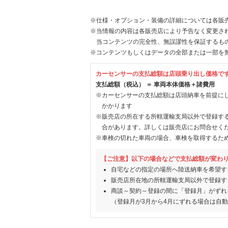
※仕様・オプション・装備の詳細については各販
※当情報の内容は各販売店により予告なく変更され
当コンテンツの完全性、無誤謬性を保証するも
※コンテンツもしくはデータの全部または一部を
カーセンサーの支払総額は店頭乗り出し価格で
支払総額（税込） ＝ 車両本体価格＋諸費用
※カーセンサーの支払総額は店頭納車を前提に
かかります
※販売店の所在する所轄運輸支局以外で登録す
合があります。詳しくは販売店にお問合せく
※車検の切れた車両の場合、車検を取得するた
【ご注意】以下の場合などで支払総額が変わ
自宅などの指定の場所へ陸送納車を希望す
販売店所在地の所轄運輸支局以外で登録す
商談～契約～登録の間に「登録月」がずれ
（登録月が3月から4月にずれる場合は自