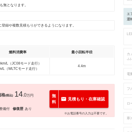
も無となります。
エ
運転
に登録や複数見積もりができるようになります。
L
燃料消費率
最小回転半径
カ
-/-/-
.8km/L（JC08モード走行）
4.4m
km/L（WLTCモード走行）
電
フ
14
価格
.0
万円
無
(税込)
見積もり・在庫確認
料
ロ
整備付
修復歴
あり
※お電話番号の入力は不要です。
寒