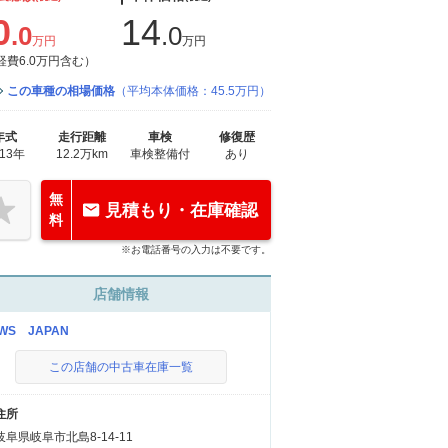
0
14
.0
.0
万円
万円
経費6.0万円含む）
この車種の相場価格
（平均本体価格：45.5万円）
年式
走行距離
車検
修復歴
013年
12.2万km
車検整備付
あり
無
見積もり・在庫確認
料
※お電話番号の入力は不要です。
店舗情報
WS JAPAN
この店舗の中古車在庫一覧
住所
岐阜県岐阜市北島8-14-11