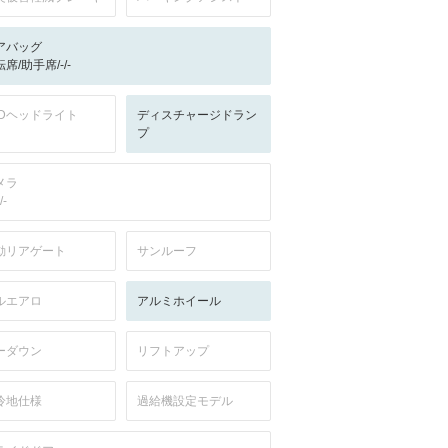
アバッグ
席/助手席/-/-
EDヘッドライト
ディスチャージドラン
プ
メラ
/-
動リアゲート
サンルーフ
ルエアロ
アルミホイール
ーダウン
リフトアップ
冷地仕様
過給機設定モデル