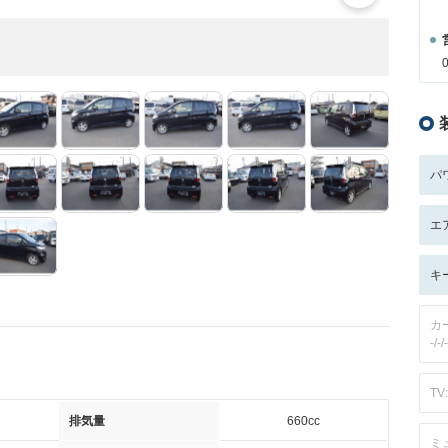
パ
エ
キ
カ
-/-/-
TV:
排気量
660cc
ミ