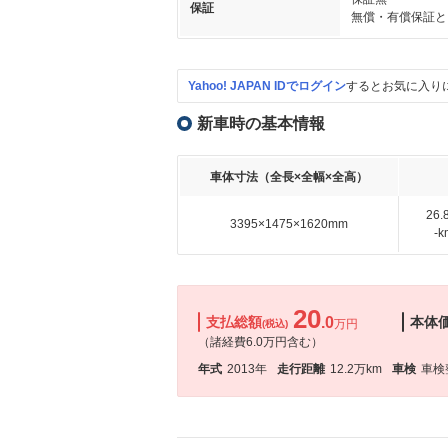
保証
無償・有償保証と
Yahoo! JAPAN IDでログイン
するとお気に入り
新車時の基本情報
車体寸法（全長×全幅×全高）
26
3395×1475×1620mm
-
20
支払総額
.0
本体
万円
(税込)
（諸経費6.0万円含む）
年式
2013年
走行距離
12.2万km
車検
車検