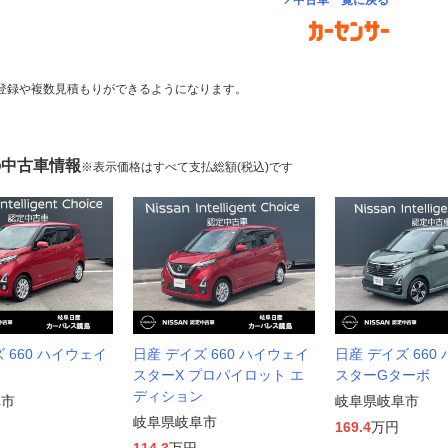
中古車一覧に戻る
登録や複数見積もりができるようになります。
の中古車情報
※表示価格はすべて支払総額(税込)です
 660 ハイウェイ
日産 デイズ 660 ハイウェイ
日産 デイズ 660
スターX プロパイロット エ
スターGターボ
ディション
阜市
岐阜県岐阜市
岐阜県岐阜市
169.4
万円
114.3
万円