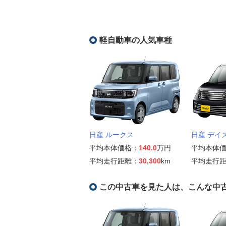
軽自動車の人気車種
日産 ルークス
日産 デイ
平均本体価格：
140.0
万円
平均本体
平均走行距離：
30,300
km
平均走行
この中古車を見た人は、こんな中