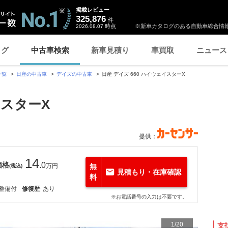
掲載レビュー
325,876
件
時点
※新車カタログのある自動車総合情報
2026.08.07
ログ
中古車検索
新車見積り
車買取
ニュース
一覧
日産の中古車
デイズの中古車
日産 デイズ 660 ハイウェイスターX
イスターX
提供：
14
価格
.0
万円
無
(税込)
見積もり・在庫確認
料
整備付
修復歴
あり
※お電話番号の入力は不要です。
1
/
20
支