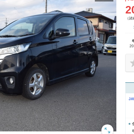
2
（諸
2
JA