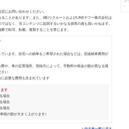
ス
-
売店にお問い合わせください。
ることがあります。また、(株)リクルートおよびLINEヤフー株式会社は
のではなく、当コンテンツに起因するいかなる損害の責も負いかねます。
無断で転写、転載、複製することを禁じます。
す
しています。自宅への納車をご希望された場合などは、別途納車費用が
る際や、車の定置場所、登録月によって、手数料や税金の額が異なる場
ださい
めに必要な費用も含まれています
ります
る場合
る場合
る場合
動車税の額が大きく上がります）