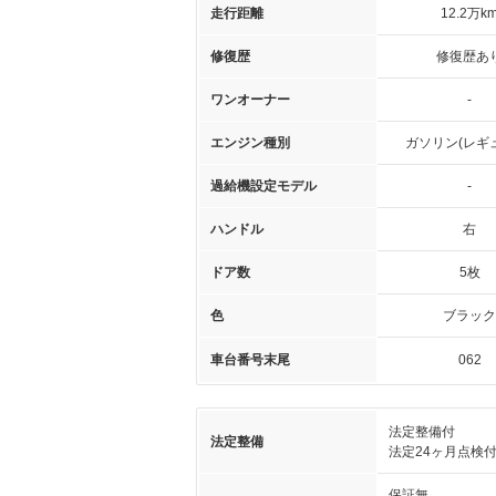
走行距離
12.2万k
修復歴
修復歴あ
ワンオーナー
-
エンジン種別
ガソリン(レギ
過給機設定モデル
-
ハンドル
右
ドア数
5枚
色
ブラック
車台番号末尾
062
法定整備付
法定整備
法定24ヶ月点検
保証無