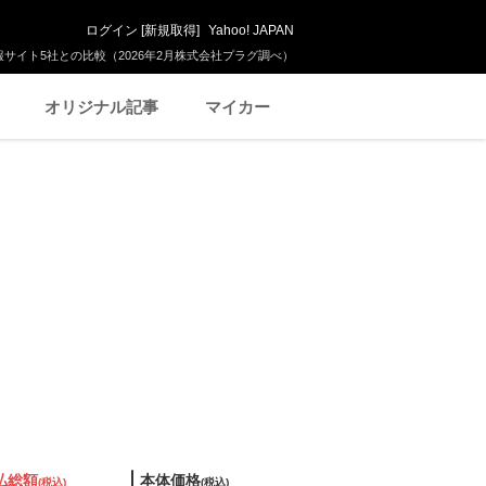
ログイン
[
新規取得
]
Yahoo! JAPAN
サイト5社との比較（2026年2月株式会社プラグ調べ）
オリジナル記事
マイカー
払総額
本体価格
(税込)
(税込)