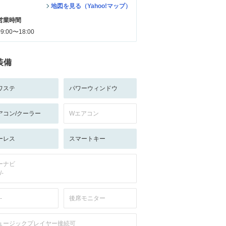
地図を見る（Yahoo!マップ）
営業時間
09:00〜18:00
装備
ワステ
パワーウィンドウ
アコン/クーラー
Wエアコン
ーレス
スマートキー
ーナビ
/-
-
後席モニター
ュージックプレイヤー接続可