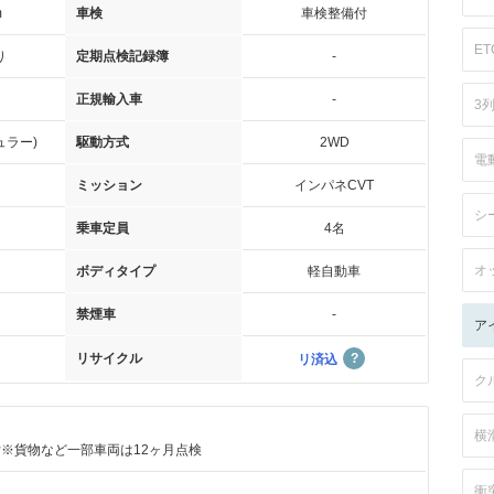
m
車検
車検整備付
ET
り
定期点検記録簿
-
正規輸入車
-
3
ュラー)
駆動方式
2WD
電
ミッション
インパネCVT
シ
乗車定員
4名
オ
ボディタイプ
軽自動車
禁煙車
-
ア
リサイクル
リ済込
ク
横
付※貨物など一部車両は12ヶ月点検
衝