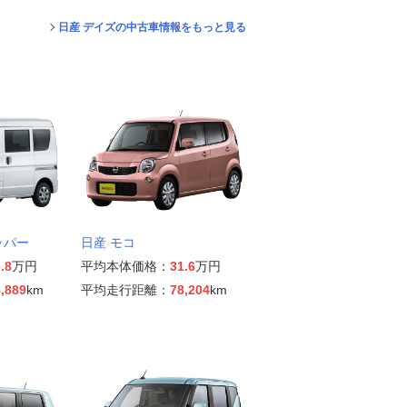
日産 デイズの中古車情報をもっと見る
ッパー
日産 モコ
.8
万円
平均本体価格：
31.6
万円
,889
km
平均走行距離：
78,204
km