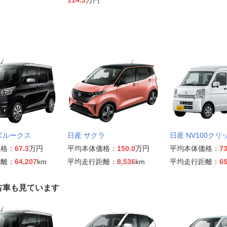
ズルークス
日産 サクラ
日産 NV100クリ
価格：
67.3
万円
平均本体価格：
150.0
万円
平均本体価格：
73
距離：
64,207
km
平均走行距離：
8,536
km
平均走行距離：
65
古車も見ています