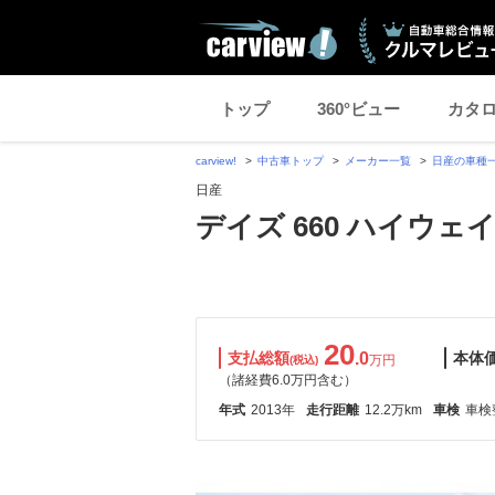
トップ
360°ビュー
カタ
carview!
中古車トップ
メーカー一覧
日産の車種
日産
デイズ 660 ハイウェ
20
支払総額
.0
本体
万円
(税込)
（諸経費6.0万円含む）
年式
2013年
走行距離
12.2万km
車検
車検