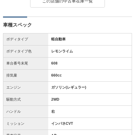
この店舗の中古車在庫一覧
車種スペック
ボディタイプ
軽自動車
ボディタイプ色
レモンライム
車台番号末尾
608
排気量
660cc
エンジン
ガソリン(レギュラー)
駆動方式
2WD
ハンドル
右
ミッション
インパネCVT