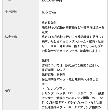
(H30)
年
6.6
走行距離
万km
法定整備付
法定24ヶ月点検付※貨物など一部車両は12ヶ月
点検
法定整備
法定24ヵ月点検を行い、点検記録簿を発行して
納車いたします☆エンジンルーム・室内・足回
り・下回り・外回り等、隅々までしっかりプロ
の整備士がチェックした後、納車致します！
保証付
詳細については、販売店にご確認ください。
保証期間：12ヶ月
保証距離：無制限
保証期間を12ヶ月・走行無制限へ延長しま
す！！
・ブロンズプラン
保証
シリンダーヘッド・ECU・ラジエーター・酸素
センサー・触媒などのエンジン機構、M/T、A/
T、CVT内部ギア・ドライブシャフトなどの動
力伝達機構やブレーキ、ステアリング機構の一