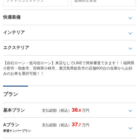
アイドリングストップ
盗難防止装置
快適装備
インテリア
エクステリア
【自社ローン・低与信ローン】来店なしでLINEで簡単審査できます！！福岡県
小郡市・朝倉市、宮崎県小林市、鹿児島県姶良市の店舗600台の在庫からお好
みのお車を選択可能！！
プラン
36
基本プラン
支払総額（税込）
.9
万円
37
Aプラン
支払総額（税込）
.7
万円
希望ナンバープラン