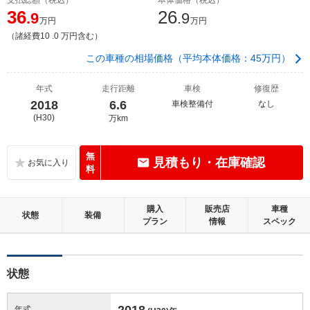
36
26
.9
.9
万円
万円
（諸経費10 .0 万円含む）
この車種の相場価格（平均本体価格：45万円）
年式
走行距離
車検
修復歴
2018
6.6
車検整備付
なし
(H30)
万km
無
見積もり・在庫確認
料
購入
販売店
車種
状態
装備
プラン
情報
スペック
状態
2018
年式