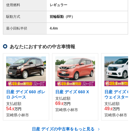
使用燃料
レギュラー
駆動方式
前輪駆動（FF）
最小回転半径
4.4
m
あなたにおすすめの中古車情報
日産 デイズ 660 ボレ
日産 デイズ 660 X
日産 デイズ 6
ロ Jベース
ウェイスター
支払総額
69
支払総額
支払総額
.9
万円
54
49
.9
万円
.9
万円
宮崎県小林市
宮崎県小林市
宮崎県小林市
日産 デイズの中古車をもっと見る