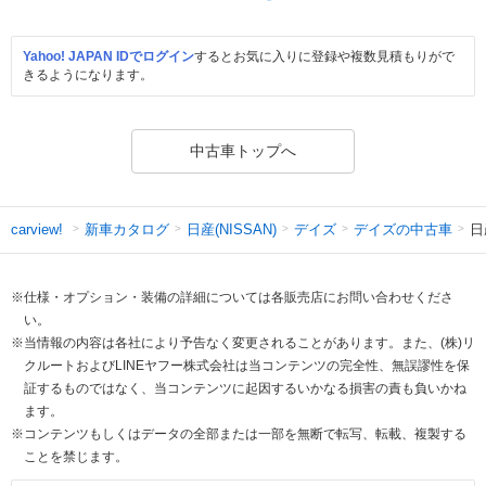
Yahoo! JAPAN IDでログイン
するとお気に入りに登録や複数見積もりがで
きるようになります。
中古車トップへ
新車カタログ
日産(NISSAN)
デイズ
デイズの中古車
日
carview!
※仕様・オプション・装備の詳細については各販売店にお問い合わせくださ
い。
※当情報の内容は各社により予告なく変更されることがあります。また、(株)リ
クルートおよびLINEヤフー株式会社は当コンテンツの完全性、無誤謬性を保
証するものではなく、当コンテンツに起因するいかなる損害の責も負いかね
ます。
※コンテンツもしくはデータの全部または一部を無断で転写、転載、複製する
ことを禁じます。