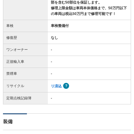
部を含む50部位を保証します。
修理上限金額は車両本体価格まで、50万円以下
の車両は税込50万円まで修理可能です！
車検
車検整備付
修復歴
なし
ワンオーナー
-
正規輸入車
-
禁煙車
-
リサイクル
リ済込
定期点検記録簿
-
装備