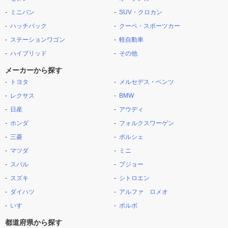
ミニバン
SUV・クロカン
ハッチバック
クーペ・スポーツカー
ステーションワゴン
軽自動車
ハイブリッド
その他
メーカーから探す
トヨタ
メルセデス・ベンツ
レクサス
BMW
日産
アウディ
ホンダ
フォルクスワーゲン
三菱
ポルシェ
マツダ
ミニ
スバル
プジョー
スズキ
シトロエン
ダイハツ
アルファ ロメオ
いすゞ
ボルボ
都道府県から探す