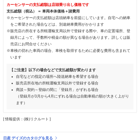
カーセンサーの支払総額は店頭乗り出し価格です
支払総額（税込） ＝ 車両本体価格＋諸費用
※カーセンサーの支払総額は店頭納車を前提にしています。自宅への納車
をご希望された場合などは、別途納車費用がかかります
※販売店の所在する所轄運輸支局以外で登録する際や、車の定置場所、登
録月によって、手数料や税金の額が異なる場合があります。詳しくは販
売店にお問合せください
※車検の切れた車両の場合、車検を取得するために必要な費用も含まれて
います
【ご注意】以下の場合などで支払総額が変わります
自宅などの指定の場所へ陸送納車を希望する場合
販売店所在地の所轄運輸支局以外で登録する場合
商談～契約～登録の間に「登録月」がずれる場合
（登録月が3月から4月にずれる場合は自動車税の額が大きく上がり
ます）
[ 情報提供：(株)リクルート ]
日産 デイズのカタログを見る