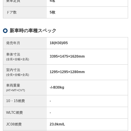
乗車定員
4名
ドア数
5枚
新車時の車種スペック
発売年月
18(H30)/05
車体寸法
3395
×
1475
×
1620
mm
(全長×全幅×全高)
室内寸法
1295
×
1295
×
1280
mm
(全長×全幅×全高)
車両重量
-/-/830
kg
(AT×MT×CVT)
10・15燃費
-
WLTC燃費
-
JC08燃費
23.0km/L