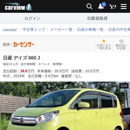
carview!
検索
通知
i
ログイン
ID新規取得
中古車トップ
メーカー一覧
日産の車種一覧
日産の中古
carview!
提供：
お気に入り
最近見た
一覧を見る
中古車
日産 デイズ 660 J
保証12ヵ月・走行無制限 キーレス 衝突軽/
支払総額：
36.9
万円
本体価格：
26.9
万円
諸経費：
10.0
万円
年式：
2018
年
走行距離：
6.6
万km
修復歴：
なし
1
/
20