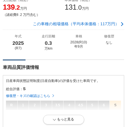
139
131
.2
.0
万円
万円
（諸経費8 .2 万円含む）
この車種の相場価格（平均本体価格：117万円）
年式
走行距離
車検
修復歴
2025
0.3
2028(R10)
なし
年9月
(R7)
万km
車両品質評価情報
日産車両状態証明制度(日産自動車)の評価を受けた車両です。
S
総合評価：
修復歴・キズの確認はこちら
R
1
2
3
3.5
4
4.5
5
6
S
S
総合評価：
もっと見る
新車登録後1年未満。走行距離1万キロ以内。ほぼ新車に近い状態です。