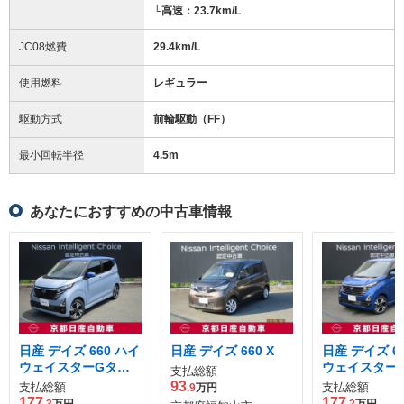
└高速：23.7km/L
JC08燃費
29.4km/L
使用燃料
レギュラー
駆動方式
前輪駆動（FF）
最小回転半径
4.5
m
あなたにおすすめの中古車情報
日産 デイズ 660 ハイ
日産 デイズ 660 X
日産 デイズ 6
ウェイスターGター
ウェイスター
支払総額
ボ 4WD
ボ 4WD
93
支払総額
支払総額
.9
万円
177
177
.3
万円
.2
万円