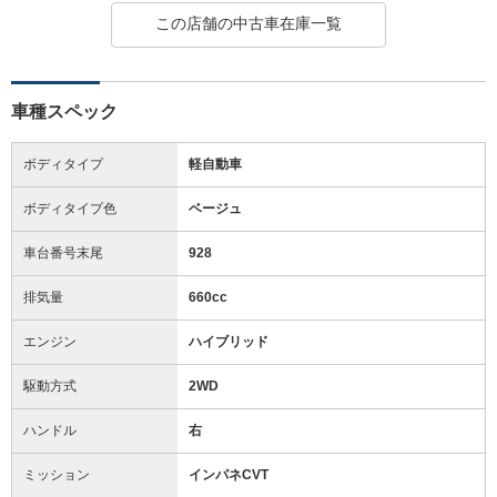
この店舗の中古車在庫一覧
車種スペック
ボディタイプ
軽自動車
ボディタイプ色
ベージュ
車台番号末尾
928
排気量
660cc
エンジン
ハイブリッド
駆動方式
2WD
ハンドル
右
ミッション
インパネCVT