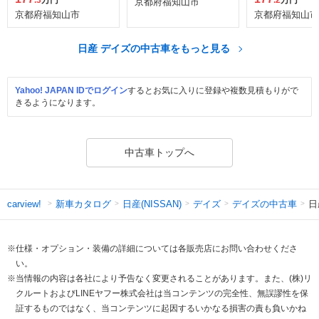
京都府福知山市
京都府福知山市
京都府福知山市
日産 デイズの中古車をもっと見る
Yahoo! JAPAN IDでログイン
するとお気に入りに登録や複数見積もりがで
きるようになります。
中古車トップへ
新車カタログ
日産(NISSAN)
デイズ
デイズの中古車
日
carview!
※仕様・オプション・装備の詳細については各販売店にお問い合わせくださ
い。
※当情報の内容は各社により予告なく変更されることがあります。また、(株)リ
クルートおよびLINEヤフー株式会社は当コンテンツの完全性、無誤謬性を保
証するものではなく、当コンテンツに起因するいかなる損害の責も負いかね