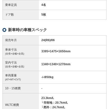
乗車定員
4名
ドア数
5枚
新車時の車種スペック
発売年月
24(R6)/06
車体寸法
3395
×
1475
×
1650
mm
(全長×全幅×全高)
室内寸法
1340
×
1340
×
1270
mm
(全長×全幅×全高)
車両重量
-/-/850
kg
(AT×MT×CVT)
10・15燃費
-
23.3km/L
└市街地：20.7km/L
WLTC燃費
└郊外：24.7km/L