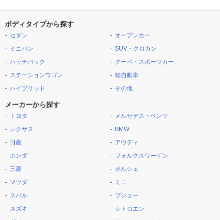
ボディタイプから探す
セダン
オープンカー
ミニバン
SUV・クロカン
ハッチバック
クーペ・スポーツカー
ステーションワゴン
軽自動車
ハイブリッド
その他
メーカーから探す
トヨタ
メルセデス・ベンツ
レクサス
BMW
日産
アウディ
ホンダ
フォルクスワーゲン
三菱
ポルシェ
マツダ
ミニ
スバル
プジョー
スズキ
シトロエン