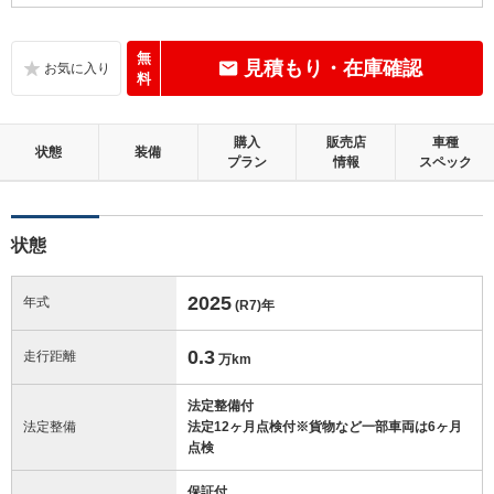
この中古車の「車両品質評価書」を見る
無
見積もり・在庫確認
料
購入
販売店
車種
状態
装備
プラン
情報
スペック
状態
2025
年式
(R7)
年
0.3
走行距離
万km
法定整備付
法定整備
法定12ヶ月点検付※貨物など一部車両は6ヶ月
点検
保証付