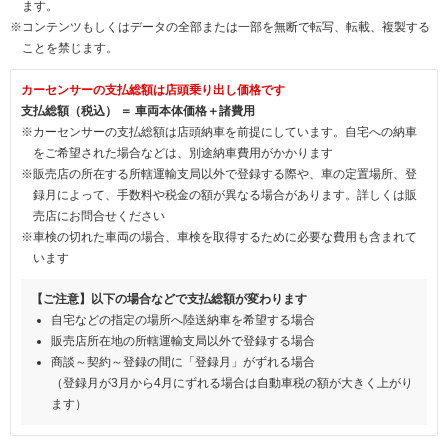
ます。
※コンテンツもしくはデータの全部または一部を無断で転写、転載、複製する
ことを禁じます。
カーセンサーの支払総額は店頭乗り出し価格です
支払総額（税込） ＝ 車両本体価格＋諸費用
※カーセンサーの支払総額は店頭納車を前提にしています。自宅への納車
をご希望された場合などは、別途納車費用がかかります
※販売店の所在する所轄運輸支局以外で登録する際や、車の定置場所、登
録月によって、手数料や税金の額が異なる場合があります。詳しくは販
売店にお問合せください
※車検の切れた車両の場合、車検を取得するために必要な費用も含まれて
います
【ご注意】以下の場合などで支払総額が変わります
自宅などの指定の場所へ陸送納車を希望する場合
販売店所在地の所轄運輸支局以外で登録する場合
商談～契約～登録の間に「登録月」がずれる場合
（登録月が3月から4月にずれる場合は自動車税の額が大きく上がり
ます）