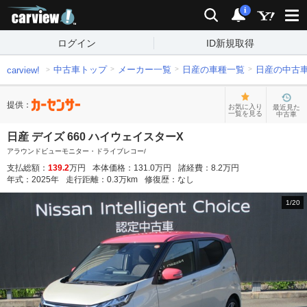
carview!
検索
通知
i
ログイン
ID新規取得
中古車トップ
メーカー一覧
日産の車種一覧
日産の中古
carview!
提供：
お気に入り
最近見た
一覧を見る
中古車
日産 デイズ 660 ハイウェイスターX
アラウンドビューモニター・ドライブレコー/
支払総額：
139.2
万円
本体価格：
131.0
万円
諸経費：
8.2
万円
年式：
2025
年
走行距離：
0.3
万km
修復歴：
なし
1
/
20