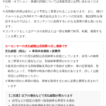
※仕様・オプション・装備の詳細については各販売店にお問い合わせくださ
い。
※当情報の内容は各社により予告なく変更されることがあります。また、(株)リ
クルートおよびLINEヤフー株式会社は当コンテンツの完全性、無誤謬性を保
証するものではなく、当コンテンツに起因するいかなる損害の責も負いかね
ます。
※コンテンツもしくはデータの全部または一部を無断で転写、転載、複製する
ことを禁じます。
カーセンサーの支払総額は店頭乗り出し価格です
支払総額（税込） ＝ 車両本体価格＋諸費用
※カーセンサーの支払総額は店頭納車を前提にしています。自宅への納車
をご希望された場合などは、別途納車費用がかかります
※販売店の所在する所轄運輸支局以外で登録する際や、車の定置場所、登
録月によって、手数料や税金の額が異なる場合があります。詳しくは販
売店にお問合せください
※車検の切れた車両の場合、車検を取得するために必要な費用も含まれて
います
【ご注意】以下の場合などで支払総額が変わります
自宅などの指定の場所へ陸送納車を希望する場合
販売店所在地の所轄運輸支局以外で登録する場合