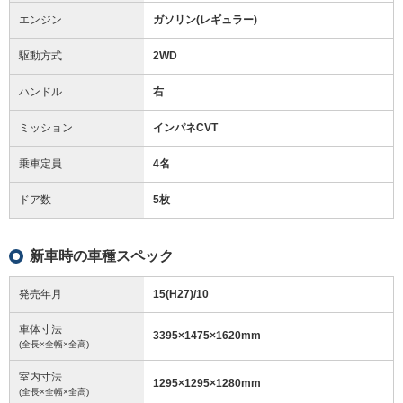
エンジン
ガソリン(レギュラー)
駆動方式
2WD
ハンドル
右
ミッション
インパネCVT
乗車定員
4名
ドア数
5枚
新車時の車種スペック
発売年月
15(H27)/10
車体寸法
3395
×
1475
×
1620
mm
(全長×全幅×全高)
室内寸法
1295
×
1295
×
1280
mm
(全長×全幅×全高)