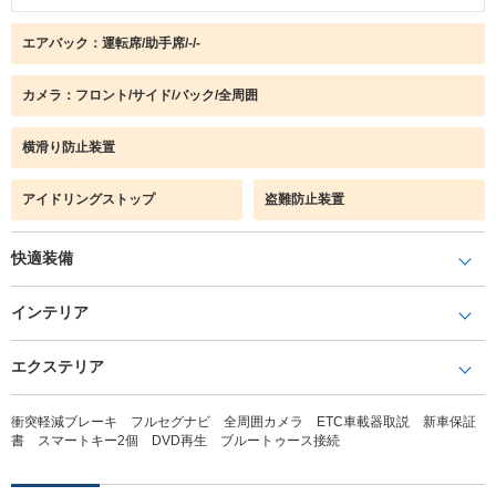
エアバック：運転席/助手席/-/-
カメラ：フロント/サイド/バック/全周囲
横滑り防止装置
アイドリングストップ
盗難防止装置
快適装備
インテリア
エクステリア
衝突軽減ブレーキ フルセグナビ 全周囲カメラ ETC車載器取説 新車保証
書 スマートキー2個 DVD再生 ブルートゥース接続