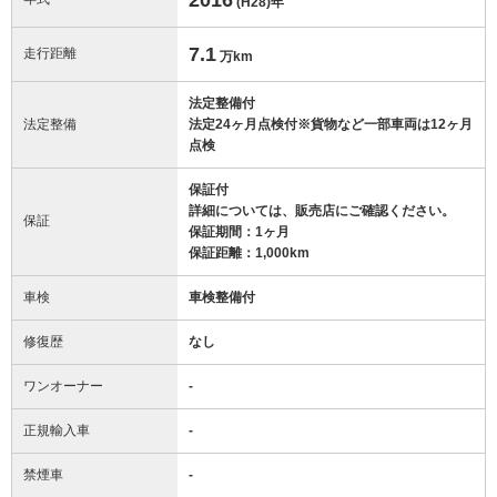
(H28)
年
7.1
走行距離
万km
法定整備付
法定整備
法定24ヶ月点検付※貨物など一部車両は12ヶ月
点検
保証付
詳細については、販売店にご確認ください。
保証
保証期間：1ヶ月
保証距離：1,000km
車検
車検整備付
修復歴
なし
ワンオーナー
-
正規輸入車
-
禁煙車
-