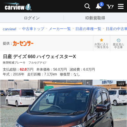
carview!
検索
通知
i
ログイン
ID新規取得
中古車トップ
メーカー一覧
日産の車種一覧
日産の中古
carview!
提供：
お気に入り
最近見た
一覧を見る
中古車
日産 デイズ 660 ハイウェイスターX
衝突軽減ブレーキ フルセグナビ/
支払総額：
62.0
万円
本体価格：
56.0
万円
諸経費：
6.0
万円
年式：
2016
年
走行距離：
7.1
万km
修復歴：
なし
1
/
23