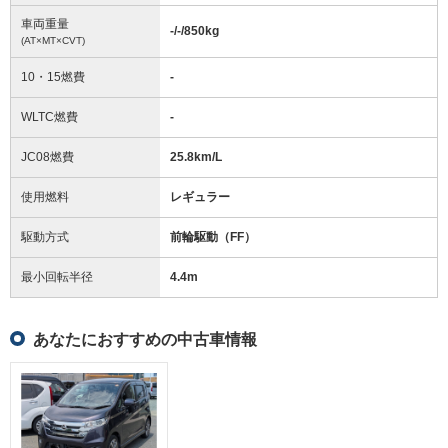
車両重量
-/-/850
kg
(AT×MT×CVT)
10・15燃費
-
WLTC燃費
-
JC08燃費
25.8km/L
使用燃料
レギュラー
駆動方式
前輪駆動（FF）
最小回転半径
4.4
m
あなたにおすすめの中古車情報