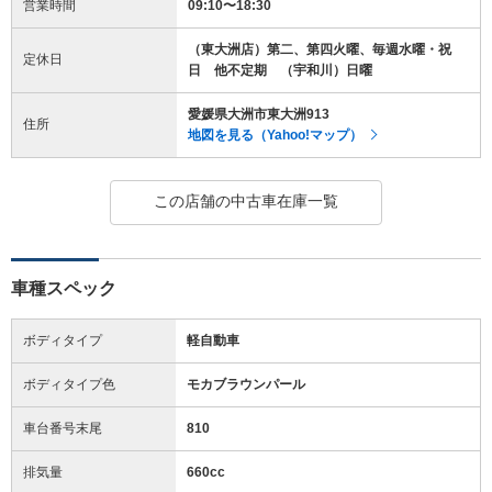
営業時間
09:10〜18:30
（東大洲店）第二、第四火曜、毎週水曜・祝
定休日
日 他不定期 （宇和川）日曜
愛媛県大洲市東大洲913
住所
地図を見る（Yahoo!マップ）
この店舗の中古車在庫一覧
車種スペック
ボディタイプ
軽自動車
ボディタイプ色
モカブラウンパール
車台番号末尾
810
排気量
660cc