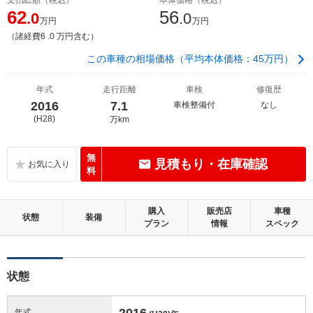
62
56
.0
.0
万円
万円
（諸経費6 .0 万円含む）
この車種の相場価格（平均本体価格：45万円）
年式
走行距離
車検
修復歴
2016
7.1
車検整備付
なし
(H28)
万km
無
見積もり・在庫確認
料
購入
販売店
車種
状態
装備
プラン
情報
スペック
状態
2016
年式