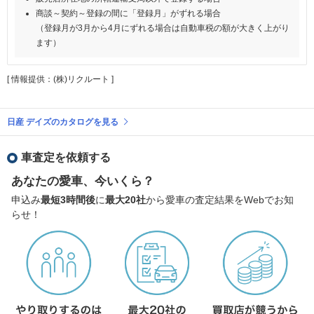
商談～契約～登録の間に「登録月」がずれる場合
（登録月が3月から4月にずれる場合は自動車税の額が大きく上がり
ます）
[ 情報提供：(株)リクルート ]
日産 デイズのカタログを見る
車査定を依頼する
あなたの愛車、今いくら？
申込み
最短3時間後
に
最大20社
から愛車の査定結果をWebでお知
らせ！