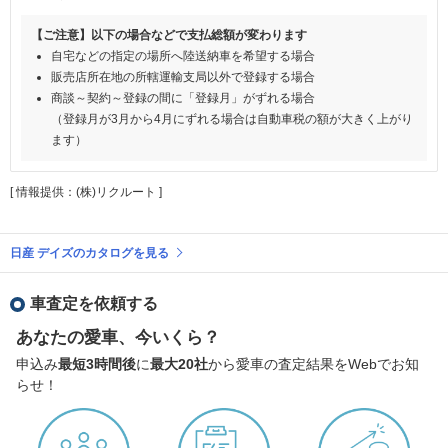
【ご注意】以下の場合などで支払総額が変わります
自宅などの指定の場所へ陸送納車を希望する場合
販売店所在地の所轄運輸支局以外で登録する場合
商談～契約～登録の間に「登録月」がずれる場合
（登録月が3月から4月にずれる場合は自動車税の額が大きく上がり
ます）
[ 情報提供：(株)リクルート ]
日産 デイズのカタログを見る
車査定を依頼する
あなたの愛車、今いくら？
申込み
最短3時間後
に
最大20社
から愛車の査定結果をWebでお知
らせ！