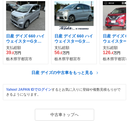
日産 デイズ 660 ハイ
日産 デイズ 660 ハイ
日産 デイズ 6
ウェイスターGター
ウェイスターGター
ウェイスターX
ボ
ボ
パイロット エ
支払総額
支払総額
支払総額
ョン
39
56
126
.0
万円
.0
万円
.4
万円
栃木県宇都宮市
栃木県宇都宮市
栃木県宇都宮市
日産 デイズの中古車をもっと見る
Yahoo! JAPAN IDでログイン
するとお気に入りに登録や複数見積もりがで
きるようになります。
中古車トップへ