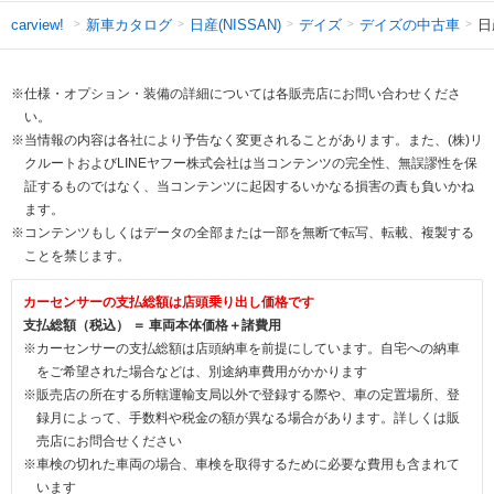
新車カタログ
日産(NISSAN)
デイズ
デイズの中古車
日
carview!
※仕様・オプション・装備の詳細については各販売店にお問い合わせくださ
い。
※当情報の内容は各社により予告なく変更されることがあります。また、(株)リ
クルートおよびLINEヤフー株式会社は当コンテンツの完全性、無誤謬性を保
証するものではなく、当コンテンツに起因するいかなる損害の責も負いかね
ます。
※コンテンツもしくはデータの全部または一部を無断で転写、転載、複製する
ことを禁じます。
カーセンサーの支払総額は店頭乗り出し価格です
支払総額（税込） ＝ 車両本体価格＋諸費用
※カーセンサーの支払総額は店頭納車を前提にしています。自宅への納車
をご希望された場合などは、別途納車費用がかかります
※販売店の所在する所轄運輸支局以外で登録する際や、車の定置場所、登
録月によって、手数料や税金の額が異なる場合があります。詳しくは販
売店にお問合せください
※車検の切れた車両の場合、車検を取得するために必要な費用も含まれて
います