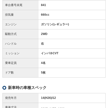
車台番号末尾
841
排気量
660cc
エンジン
ガソリン(レギュラー)
駆動方式
2WD
ハンドル
右
ミッション
インパネCVT
乗車定員
4名
ドア数
5枚
新車時の車種スペック
発売年月
14(H26)/12
車体寸法