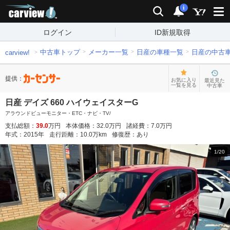
carview!
検索
通知
i
ログイン
ID新規取得
中古車トップ
メーカー一覧
日産の車種一覧
日産の中古
carview!
提供：
お気に入り
最近見た
一覧を見る
中古車
日産 デイズ 660 ハイウェイスターG
アラウンドビューモニター・ETC・ナビ・TV/
支払総額：
39.0
万円
本体価格：
32.0
万円
諸経費：
7.0
万円
年式：
2015
年
走行距離：
10.0
万km
修復歴：
あり
1
/
20