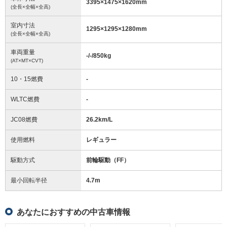
3395
×
1475
×
1620
mm
(全長×全幅×全高)
室内寸法
1295
×
1295
×
1280
mm
(全長×全幅×全高)
車両重量
-/-/850
kg
(AT×MT×CVT)
10・15燃費
-
WLTC燃費
-
JC08燃費
26.2km/L
使用燃料
レギュラー
駆動方式
前輪駆動（FF）
最小回転半径
4.7
m
あなたにおすすめの中古車情報