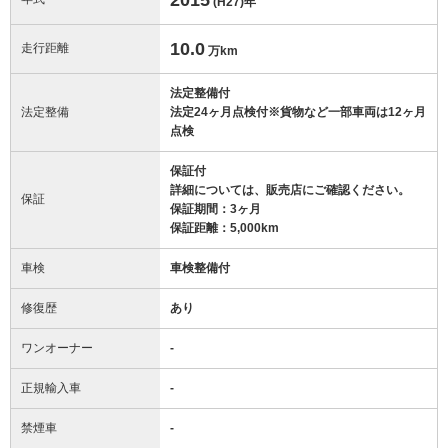
(H27)
年
10.0
走行距離
万km
法定整備付
法定整備
法定24ヶ月点検付※貨物など一部車両は12ヶ月
点検
保証付
詳細については、販売店にご確認ください。
保証
保証期間：3ヶ月
保証距離：5,000km
車検
車検整備付
修復歴
あり
ワンオーナー
-
正規輸入車
-
禁煙車
-