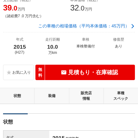
39
32
.0
.0
万円
万円
（諸経費7 .0 万円含む）
この車種の相場価格（平均本体価格：45万円）
年式
走行距離
車検
修復歴
2015
10.0
車検整備付
あり
(H27)
万km
無
見積もり・在庫確認
料
販売店
車種
状態
装備
情報
スペック
状態
2015
年式