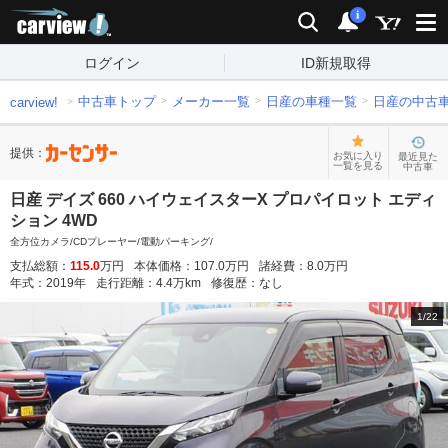
carview!
検索
通知
i
ログイン
ID新規取得
中古車トップ
メーカー一覧
日産の車種一覧
日産の中古
carview!
提供：
お気に入り
最近見た
一覧を見る
中古車
日産 デイズ 660 ハイウェイスターX プロパイロット エディ
ション 4WD
全方位カメラ/CDプレーヤー/電動パーキング/
支払総額：
115.0
万円
本体価格：
107.0
万円
諸経費：
8.0
万円
年式：
2019
年
走行距離：
4.4
万km
修復歴：
なし
1
/
22