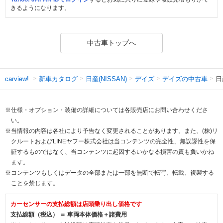
きるようになります。
中古車トップへ
新車カタログ
日産(NISSAN)
デイズ
デイズの中古車
日
carview!
※仕様・オプション・装備の詳細については各販売店にお問い合わせくださ
い。
※当情報の内容は各社により予告なく変更されることがあります。また、(株)リ
クルートおよびLINEヤフー株式会社は当コンテンツの完全性、無誤謬性を保
証するものではなく、当コンテンツに起因するいかなる損害の責も負いかね
ます。
※コンテンツもしくはデータの全部または一部を無断で転写、転載、複製する
ことを禁じます。
カーセンサーの支払総額は店頭乗り出し価格です
支払総額（税込） ＝ 車両本体価格＋諸費用