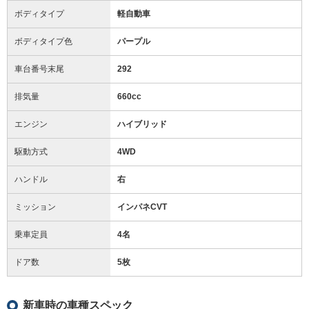
ボディタイプ
軽自動車
ボディタイプ色
パープル
車台番号末尾
292
排気量
660cc
エンジン
ハイブリッド
駆動方式
4WD
ハンドル
右
ミッション
インパネCVT
乗車定員
4名
ドア数
5枚
新車時の車種スペック