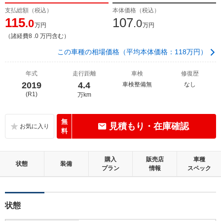
支払総額（税込）
本体価格（税込）
115
107
.0
.0
万円
万円
（諸経費8 .0 万円含む）
この車種の相場価格（平均本体価格：118万円）
年式
走行距離
車検
修復歴
2019
4.4
車検整備無
なし
(R1)
万km
無
見積もり・在庫確認
料
購入
販売店
車種
状態
装備
プラン
情報
スペック
状態