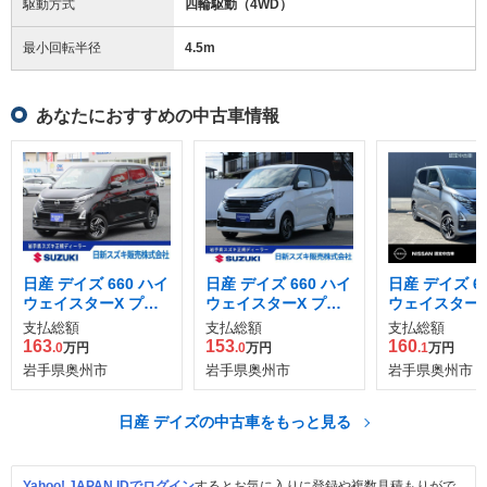
駆動方式
四輪駆動（4WD）
最小回転半径
4.5
m
あなたにおすすめの中古車情報
日産 デイズ 660 ハイ
日産 デイズ 660 ハイ
日産 デイズ 6
ウェイスターX プロ
ウェイスターX プロ
ウェイスターX
パイロット エディシ
パイロット エディシ
パイロット エ
支払総額
支払総額
支払総額
ョン 4WD
ョン 4WD
ョン 4WD
163
153
160
.0
万円
.0
万円
.1
万円
岩手県奥州市
岩手県奥州市
岩手県奥州市
日産 デイズの中古車をもっと見る
Yahoo! JAPAN IDでログイン
するとお気に入りに登録や複数見積もりがで