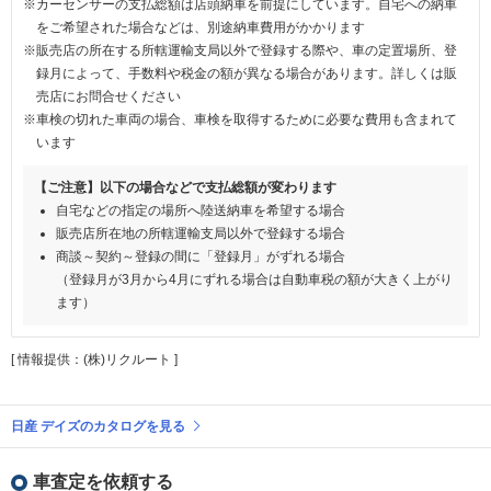
※カーセンサーの支払総額は店頭納車を前提にしています。自宅への納車
をご希望された場合などは、別途納車費用がかかります
※販売店の所在する所轄運輸支局以外で登録する際や、車の定置場所、登
録月によって、手数料や税金の額が異なる場合があります。詳しくは販
売店にお問合せください
※車検の切れた車両の場合、車検を取得するために必要な費用も含まれて
います
【ご注意】以下の場合などで支払総額が変わります
自宅などの指定の場所へ陸送納車を希望する場合
販売店所在地の所轄運輸支局以外で登録する場合
商談～契約～登録の間に「登録月」がずれる場合
（登録月が3月から4月にずれる場合は自動車税の額が大きく上がり
ます）
[ 情報提供：(株)リクルート ]
日産 デイズのカタログを見る
車査定を依頼する