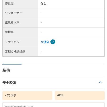
修復歴
なし
ワンオーナー
-
正規輸入車
-
禁煙車
-
リサイクル
リ済込
定期点検記録簿
-
装備
安全装備
ABS
パワステ
衝突被害軽減ブレーキ