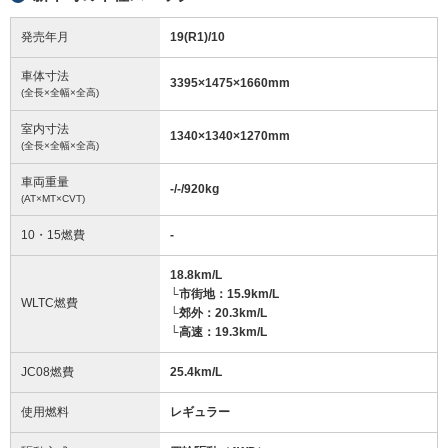
発売年月
19(R1)/10
車体寸法
3395
×
1475
×
1660
mm
(全長×全幅×全高)
室内寸法
1340
×
1340
×
1270
mm
(全長×全幅×全高)
車両重量
-/-/920
kg
(AT×MT×CVT)
10・15燃費
-
18.8km/L
└市街地：15.9km/L
WLTC燃費
└郊外：20.3km/L
└高速：19.3km/L
JC08燃費
25.4km/L
使用燃料
レギュラー