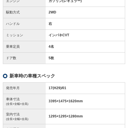
エンジン
ガソリン(レギュラー)
駆動方式
2WD
ハンドル
右
ミッション
インパネCVT
乗車定員
4名
ドア数
5枚
新車時の車種スペック
発売年月
17(H29)/01
車体寸法
3395
×
1475
×
1620
mm
(全長×全幅×全高)
室内寸法
1295
×
1295
×
1280
mm
(全長×全幅×全高)