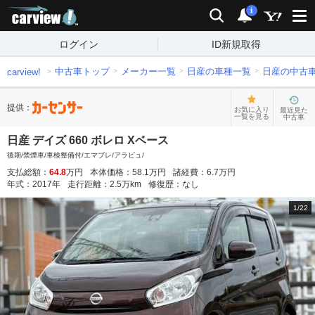
carview!
検索
通知
i
ログイン
ID新規取得
中古車トップ
メーカー一覧
日産の車種一覧
日産の中古
carview!
提供：
お気に入り
最近見た
一覧を見る
中古車
日産 デイズ 660 ボレロ Xベース
後期/禁煙車/車検整備付/エマブレ/アラビュ/
支払総額：
64.8
万円
本体価格：
58.1
万円
諸経費：
6.7
万円
年式：
2017
年
走行距離：
2.5
万km
修復歴：
なし
1
/
22