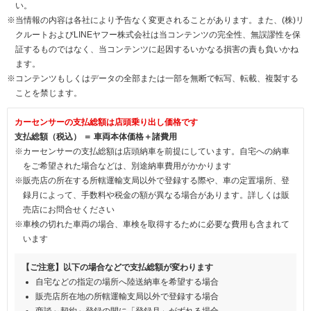
い。
※当情報の内容は各社により予告なく変更されることがあります。また、(株)リ
クルートおよびLINEヤフー株式会社は当コンテンツの完全性、無誤謬性を保
証するものではなく、当コンテンツに起因するいかなる損害の責も負いかね
ます。
※コンテンツもしくはデータの全部または一部を無断で転写、転載、複製する
ことを禁じます。
カーセンサーの支払総額は店頭乗り出し価格です
支払総額（税込） ＝ 車両本体価格＋諸費用
※カーセンサーの支払総額は店頭納車を前提にしています。自宅への納車
をご希望された場合などは、別途納車費用がかかります
※販売店の所在する所轄運輸支局以外で登録する際や、車の定置場所、登
録月によって、手数料や税金の額が異なる場合があります。詳しくは販
売店にお問合せください
※車検の切れた車両の場合、車検を取得するために必要な費用も含まれて
います
【ご注意】以下の場合などで支払総額が変わります
自宅などの指定の場所へ陸送納車を希望する場合
販売店所在地の所轄運輸支局以外で登録する場合
商談～契約～登録の間に「登録月」がずれる場合