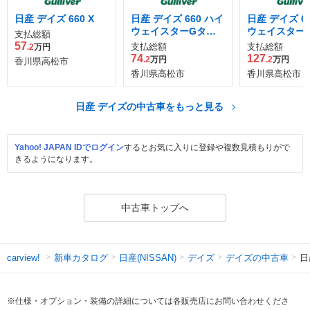
日産 デイズ 660 X
日産 デイズ 660 ハイ
日産 デイズ 6
ウェイスターGター
ウェイスターX
支払総額
ボ
パイロット エ
57
支払総額
支払総額
.2
万円
ョン
74
127
.2
万円
.2
万円
香川県高松市
香川県高松市
香川県高松市
日産 デイズの中古車をもっと見る
Yahoo! JAPAN IDでログイン
するとお気に入りに登録や複数見積もりがで
きるようになります。
中古車トップへ
新車カタログ
日産(NISSAN)
デイズ
デイズの中古車
日
carview!
※仕様・オプション・装備の詳細については各販売店にお問い合わせくださ