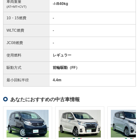
車両重量
-/-/840
kg
(AT×MT×CVT)
10・15燃費
-
WLTC燃費
-
JC08燃費
-
使用燃料
レギュラー
駆動方式
前輪駆動（FF）
最小回転半径
4.4
m
あなたにおすすめの中古車情報