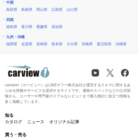
中国
鳥取県
島根県
岡山県
広島県
山口県
四国
徳島県
香川県
愛媛県
高知県
九州・沖縄
福岡県
佐賀県
長崎県
熊本県
大分県
宮崎県
鹿児島県
沖縄県
carview!（カービュー）はLINEヤフー株式会社が運営するクルマに関するあ
らゆる情報やサービスを提供するサイトです。価格やスペックなどの公式情
報から、ユーザーや専門家のリアルなレビューまで購入検討に役立つ情報を
多く掲載しています。
知る
カタログ
ニュース
オリジナル記事
買う・売る