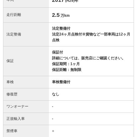
(H29)
年
2.5
走行距離
万km
法定整備付
法定整備
法定24ヶ月点検付※貨物など一部車両は12ヶ月
点検
保証付
詳細については、販売店にご確認ください。
保証
保証期間：1ヶ月
保証距離：無制限
車検
車検整備付
修復歴
なし
ワンオーナー
-
正規輸入車
-
禁煙車
○