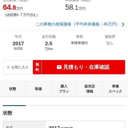
64
58
.8
.1
万円
万円
（諸経費6 .7 万円含む）
この車種の相場価格（平均本体価格：45万円）
年式
走行距離
車検
修復歴
2017
2.5
車検整備付
なし
(H29)
万km
無
見積もり・在庫確認
料
購入
販売店
車種
状態
装備
プラン
情報
スペック
状態
2017
年式