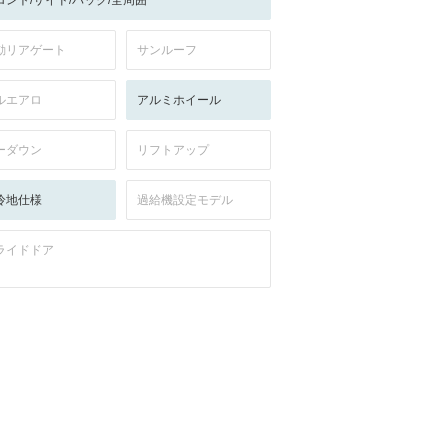
ロント/サイド/バック/全周囲
動リアゲート
サンルーフ
ルエアロ
アルミホイール
ーダウン
リフトアップ
冷地仕様
過給機設定モデル
ライドドア