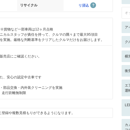
リサイクル
リ済込
オ
ア
付※貨物など一部車両は12ヶ月点検
ニカルスタッフが責任を持って、クルマの隅々まで最大95項目
を実施。厳格な判断基準をクリアしたクルマだけをお届けします。
ク
販売店にご確認ください。
横
衝
た、安心の認定中古車です
エ
・部品交換・内外装クリーニングを実施
運
 走行距離無制限
L
に登録や複数見積もりができるようになります。
カ