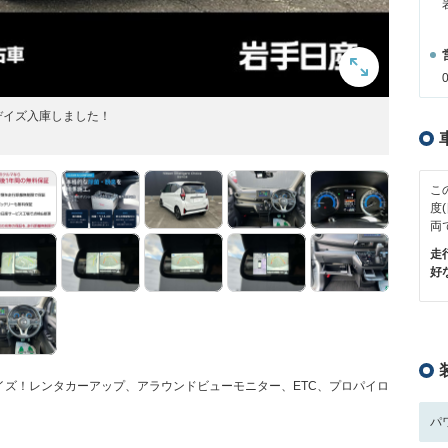
デイズ入庫しました！
こ
度
両
走
好
イズ！レンタカーアップ、アラウンドビューモニター、ETC、プロパイロ
パ