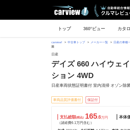
トップ
360°ビュー
カタ
carview!
中古車トップ
メーカー一覧
日産の車種
菌
日産
デイズ 660 ハイウェ
ション 4WD
日産車両状態証明書付 室内清掃 オゾン除
車両品質評価書付
保証付
165
支払総額
.6
本体
万円
(税込)
（諸経費6.1万円含む）