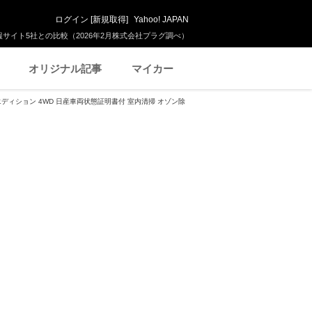
ログイン
[
新規取得
]
Yahoo! JAPAN
サイト5社との比較（2026年2月株式会社プラグ調べ）
オリジナル記事
マイカー
 エディション 4WD 日産車両状態証明書付 室内清掃 オゾン除