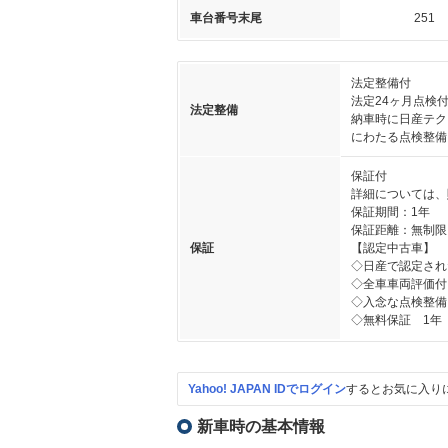
車台番号末尾
251
法定整備付
法定24ヶ月点検
法定整備
納車時に日産テク
にわたる点検整備
保証付
詳細については、
保証期間：1年
保証距離：無制限
保証
【認定中古車】
◇日産で認定され
◇全車車両評価付
◇入念な点検整備
◇無料保証 1年
Yahoo! JAPAN IDでログイン
するとお気に入り
新車時の基本情報