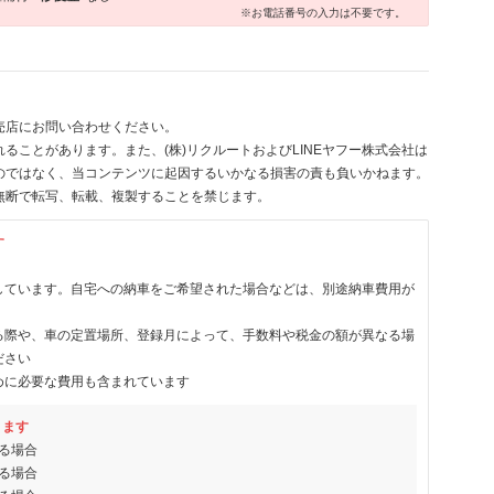
※お電話番号の入力は不要です。
売店にお問い合わせください。
ることがあります。また、(株)リクルートおよびLINEヤフー株式会社は
のではなく、当コンテンツに起因するいかなる損害の責も負いかねます。
無断で転写、転載、複製することを禁じます。
す
しています。自宅への納車をご希望された場合などは、別途納車費用が
る際や、車の定置場所、登録月によって、手数料や税金の額が異なる場
ださい
めに必要な費用も含まれています
ります
る場合
る場合