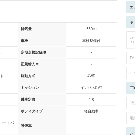
エ
キ
排気量
660cc
カ
車検
車検整備付
-/-/-
し
定期点検記録簿
-
TV:
正規輸入車
-
ミ
ド
駆動方式
4WD
ミッション
インパネCVT
ET
乗車定員
4名
3
ボディタイプ
軽自動車
電
コートパ
禁煙車
-
シ