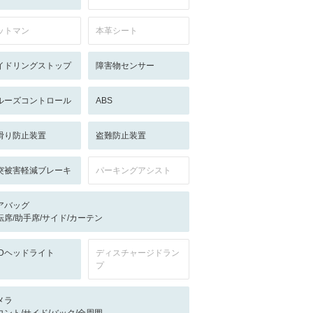
ットマン
本革シート
イドリングストップ
障害物センサー
ルーズコントロール
ABS
滑り防止装置
盗難防止装置
突被害軽減ブレーキ
パーキングアシスト
アバッグ
転席/助手席/サイド/カーテン
EDヘッドライト
ディスチャージドラン
プ
メラ