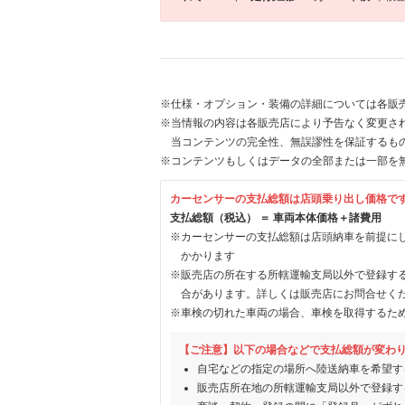
※仕様・オプション・装備の詳細については各販
※当情報の内容は各販売店により予告なく変更され
当コンテンツの完全性、無誤謬性を保証するも
※コンテンツもしくはデータの全部または一部を
カーセンサーの支払総額は店頭乗り出し価格で
支払総額（税込） ＝ 車両本体価格＋諸費用
※カーセンサーの支払総額は店頭納車を前提に
かかります
※販売店の所在する所轄運輸支局以外で登録す
合があります。詳しくは販売店にお問合せく
※車検の切れた車両の場合、車検を取得するた
【ご注意】以下の場合などで支払総額が変わ
自宅などの指定の場所へ陸送納車を希望す
販売店所在地の所轄運輸支局以外で登録す