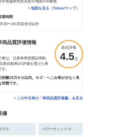
岩手県盛岡市西見前15地割150番地
地図を見る（Yahoo!マップ）
営業時間
09:30〜18:30定休日以外
車両品質評価情報
総合評価
総合評価
4.5
4.5
の車は、日産車両状態証明制
点
点
(日産自動車)の評価を受けた車
です。
行距離10万キロ以内。キズ・へこみ等が少なく良
な状態です。
この中古車の「車両品質評価書」を見る
装備
ワステ
パワーウィンドウ