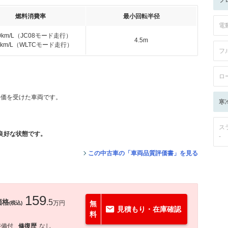
フ
燃料消費率
最小回転半径
電
.0km/L（JC08モード走行）
4.5m
.1km/L（WLTCモード走行）
フ
ロ
評価を受けた車両です。
寒
ス
良好な状態です。
-
この中古車の「車両品質評価書」を見る
159
価格
.5
万円
無
(税込)
見積もり・在庫確認
料
整備付
修復歴
なし