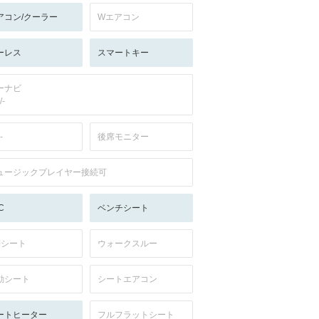
アコン/クーラー
Wエアコン
ーレス
スマートキー
ーナビ
/-
-
後席モニター
ュージックプレイヤー接続可
C
ベンチシート
列シート
ウォークスルー
動シート
シートエアコン
ートヒーター
フルフラットシート