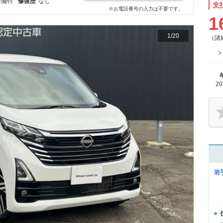
整備付
修復歴
なし
支
※お電話番号の入力は不要です。
1
1
/
20
（諸
2
岩