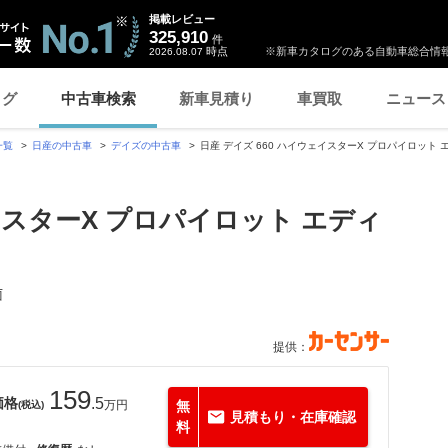
掲載レビュー
325,910
件
時点
※新車カタログのある自動車総合情報
2026.08.07
ログ
中古車検索
新車見積り
車買取
ニュース
一覧
日産の中古車
デイズの中古車
日産 デイズ 660 ハイウェイスターX プロパイロット
イスターX プロパイロット エディ
菌
提供：
159
価格
.5
万円
無
(税込)
見積もり・在庫確認
料