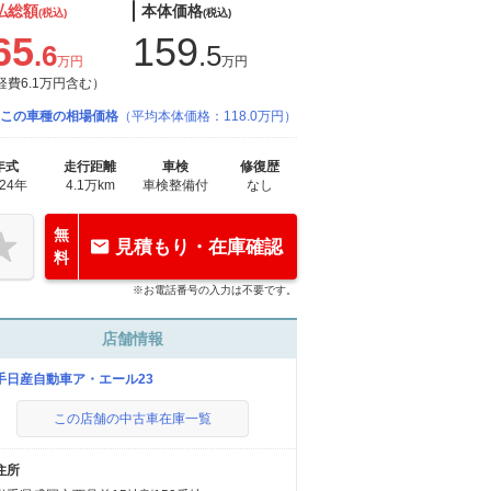
払総額
本体価格
(税込)
(税込)
65
159
.6
.5
万円
万円
経費6.1万円含む）
この車種の相場価格
（平均本体価格：118.0万円）
年式
走行距離
車検
修復歴
024年
4.1万km
車検整備付
なし
無
見積もり・在庫確認
料
※お電話番号の入力は不要です。
店舗情報
手日産自動車ア・エール23
この店舗の中古車在庫一覧
住所