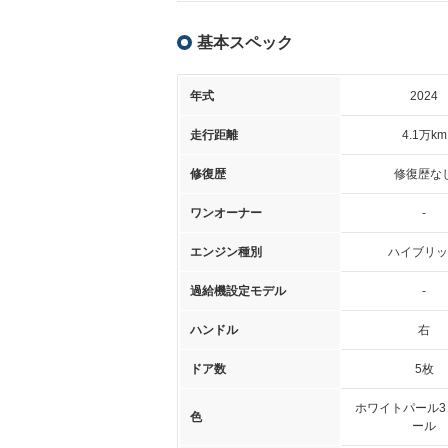
基本スペック
年式
2024
走行距離
4.1万km
修復歴
修復歴な
ワンオーナー
-
エンジン種別
ハイブリッ
過給機設定モデル
-
ハンドル
右
ドア数
5枚
ホワイトパール3
色
ール