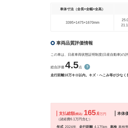
車体寸法（全長×全幅×全高）
25
3395×1475×1670mm
21
車両品質評価情報
この車は、日産車両状態証明制度(日産自動車)の
4.5
総合評価
点
走行距離10万キロ以内。キズ・へこみ等が少なく
165
支払総額
.6
本体
万円
(税込)
（諸経費6.1万円含む）
年式
2024年
走行距離
4.1万km
車検
車検