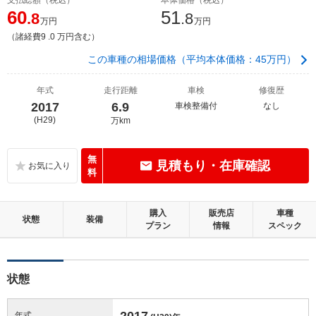
60
51
.8
.8
万円
万円
（諸経費9 .0 万円含む）
この車種の相場価格（平均本体価格：45万円）
年式
走行距離
車検
修復歴
2017
6.9
車検整備付
なし
(H29)
万km
無
見積もり・在庫確認
料
購入
販売店
車種
状態
装備
プラン
情報
スペック
状態
2017
年式