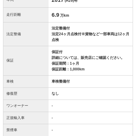
(H29)
年
6.9
走行距離
万km
法定整備付
法定整備
法定24ヶ月点検付※貨物など一部車両は12ヶ月
点検
保証付
詳細については、販売店にご確認ください。
保証
保証期間：1ヶ月
保証距離：1,000km
車検
車検整備付
修復歴
なし
ワンオーナー
-
正規輸入車
-
禁煙車
-