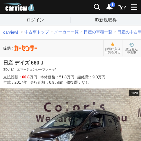
carview!
検索
通知
i
ログイン
ID新規取得
中古車トップ
メーカー一覧
日産の車種一覧
日産の中古
carview!
提供：
お気に入り
最近見た
一覧を見る
中古車
日産 デイズ 660 J
SDナビ エマージェンシーブレーキ/
支払総額：
60.8
万円
本体価格：
51.8
万円
諸経費：
9.0
万円
年式：
2017
年
走行距離：
6.9
万km
修復歴：
なし
1
/
20