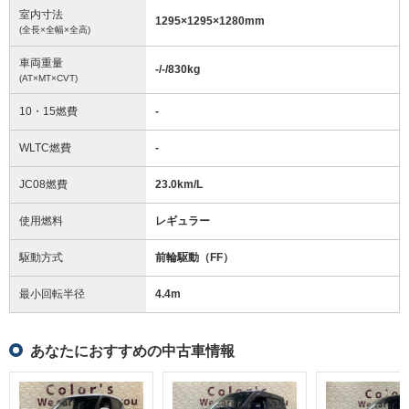
室内寸法
1295
×
1295
×
1280
mm
(全長×全幅×全高)
車両重量
-/-/830
kg
(AT×MT×CVT)
10・15燃費
-
WLTC燃費
-
JC08燃費
23.0km/L
使用燃料
レギュラー
駆動方式
前輪駆動（FF）
最小回転半径
4.4
m
あなたにおすすめの中古車情報