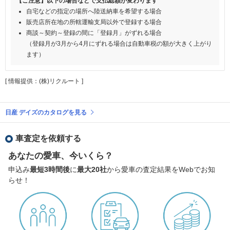
【ご注意】以下の場合などで支払総額が変わります
自宅などの指定の場所へ陸送納車を希望する場合
販売店所在地の所轄運輸支局以外で登録する場合
商談～契約～登録の間に「登録月」がずれる場合
（登録月が3月から4月にずれる場合は自動車税の額が大きく上がり
ます）
[ 情報提供：(株)リクルート ]
日産 デイズのカタログを見る
車査定を依頼する
あなたの愛車、今いくら？
申込み
最短3時間後
に
最大20社
から愛車の査定結果をWebでお知
らせ！