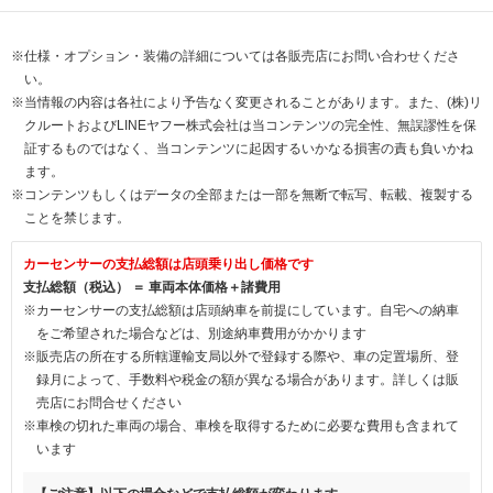
※仕様・オプション・装備の詳細については各販売店にお問い合わせくださ
い。
※当情報の内容は各社により予告なく変更されることがあります。また、(株)リ
クルートおよびLINEヤフー株式会社は当コンテンツの完全性、無誤謬性を保
証するものではなく、当コンテンツに起因するいかなる損害の責も負いかね
ます。
※コンテンツもしくはデータの全部または一部を無断で転写、転載、複製する
ことを禁じます。
カーセンサーの支払総額は店頭乗り出し価格です
支払総額（税込） ＝ 車両本体価格＋諸費用
※カーセンサーの支払総額は店頭納車を前提にしています。自宅への納車
をご希望された場合などは、別途納車費用がかかります
※販売店の所在する所轄運輸支局以外で登録する際や、車の定置場所、登
録月によって、手数料や税金の額が異なる場合があります。詳しくは販
売店にお問合せください
※車検の切れた車両の場合、車検を取得するために必要な費用も含まれて
います