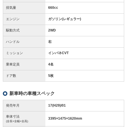
排気量
660cc
エンジン
ガソリン(レギュラー)
駆動方式
2WD
ハンドル
右
ミッション
インパネCVT
乗車定員
4名
ドア数
5枚
新車時の車種スペック
発売年月
17(H29)/01
車体寸法
3395
×
1475
×
1620
mm
(全長×全幅×全高)