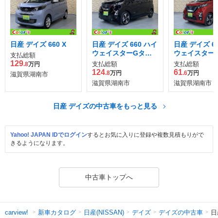
日産 デイズ 660 X
日産 デイズ 660 ハイ
日産 デイズ 6
ウェイスターGター
ウェイスター
支払総額
ボ
ボ
129
支払総額
支払総額
.8
万円
124
61
.8
万円
.6
万円
滋賀県湖南市
滋賀県湖南市
滋賀県湖南市
日産 デイズの中古車をもっと見る
Yahoo! JAPAN IDでログイン
するとお気に入りに登録や複数見積もりがで
きるようになります。
中古車トップへ
新車カタログ
日産(NISSAN)
デイズ
デイズの中古車
日
carview!