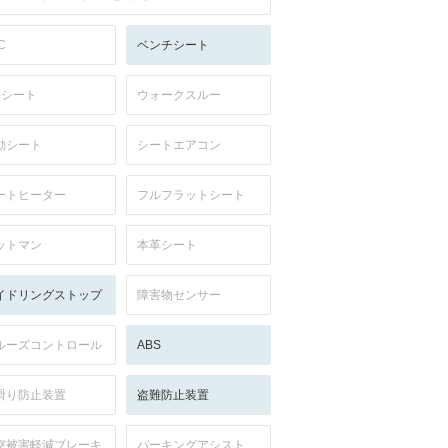
C
ベンチシート
列シート
ウォークスルー
動シート
シートエアコン
ートヒーター
フルフラットシート
ットマン
本革シート
イドリングストップ
障害物センサー
ルーズコントロール
ABS
滑り防止装置
盗難防止装置
突被害軽減ブレーキ
パーキングアシスト