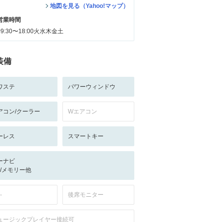
地図を見る（Yahoo!マップ）
営業時間
09:30〜18:00火水木金土
装備
ワステ
パワーウィンドウ
アコン/クーラー
Wエアコン
ーレス
スマートキー
ーナビ
-/-/メモリー他
-
後席モニター
ュージックプレイヤー接続可