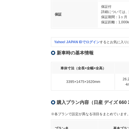
保証付
詳細については、
保証
保証期間：1ヶ月
保証距離：1,000
Yahoo! JAPAN IDでログイン
するとお気に入り
新車時の基本情報
車体寸法（全長×全幅×全高）
26
3395×1475×1620mm
-
購入プラン内容（日産 デイズ 660 
※各プランで設定が異なる項目をまとめています
プラン名
基本プラ