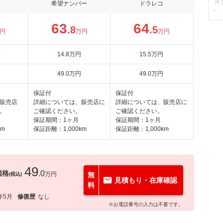
ス
希望ナンバー
ドラレコ
-
63
64
.8
.5
円
万円
万円
14
.8
万円
15
.5
万円
49
.0
万円
49
.0
万円
保証付
保証付
販売店
詳細については、販売店に
詳細については、販売店に
。
ご確認ください。
ご確認ください。
保証期間：1ヶ月
保証期間：1ヶ月
km
保証距離：1,000km
保証距離：1,000km
49
価格
.0
万円
無
(税込)
見積もり・在庫確認
料
年5月
修復歴
なし
※お電話番号の入力は不要です。