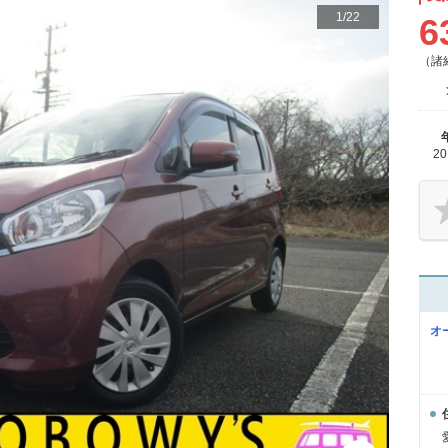
1
/
22
6
（諸
2
オ