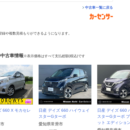
中古車一覧に戻る
登録や複数見積もりができるようになります。
の中古車情報
※表示価格はすべて支払総額(税込)です
 660 X モカセレ
日産 デイズ 660 ハイウェイ
日産 デイズ 660
スターGターボ
スターGターボ 
ット エディショ
滑市
愛知県常滑市
愛知県常滑市