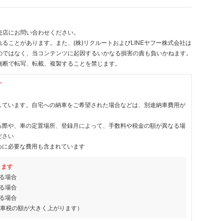
売店にお問い合わせください。
ることがあります。また、(株)リクルートおよびLINEヤフー株式会社は
のではなく、当コンテンツに起因するいかなる損害の責も負いかねます。
無断で転写、転載、複製することを禁じます。
す
しています。自宅への納車をご希望された場合などは、別途納車費用が
る際や、車の定置場所、登録月によって、手数料や税金の額が異なる場
ださい
めに必要な費用も含まれています
ります
る場合
る場合
る場合
動車税の額が大きく上がります）