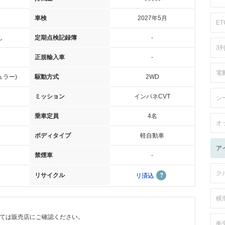
車検
2027年5月
ET
し
定期点検記録簿
-
3
正規輸入車
-
電
ュラー)
駆動方式
2WD
ミッション
インパネCVT
シ
乗車定員
4名
オ
ボディタイプ
軽自動車
ア
禁煙車
-
ク
リサイクル
リ済込
横
ては販売店にご確認ください。
衝