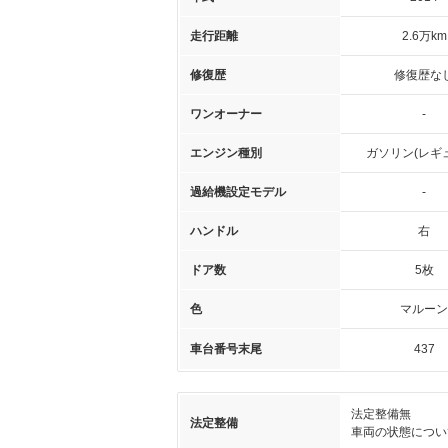
走行距離
2.6万km
修復歴
修復歴な
ワンオーナー
-
エンジン種別
ガソリン(レギ
過給機設定モデル
-
ハンドル
右
ドア数
5枚
色
マルーン
車台番号末尾
437
法定整備無
法定整備
車両の状態につい