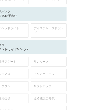
アバッグ
席/助手席/-/-
EDヘッドライト
ディスチャージドラン
プ
メラ
ロント/サイド/バック/-
動リアゲート
サンルーフ
ルエアロ
アルミホイール
ーダウン
リフトアップ
冷地仕様
過給機設定モデル