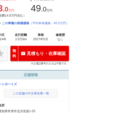
3
49
.0
.0
万円
万円
経費14.0万円含む）
この車種の相場価格
（平均本体価格：45.5万円）
年式
走行距離
車検
修復歴
014年
2.6万km
2027年5月
なし
無
見積もり・在庫確認
料
※お電話番号の入力は不要です。
店舗情報
ートボーイズ
この店舗の中古車在庫一覧
住所
愛知県常滑市北汐見坂1-55