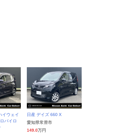
 ハイウェイ
日産 デイズ 660 X
プロパイロ
愛知県常滑市
ン
149.0
万円