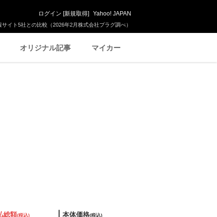
ログイン
[
新規取得
]
Yahoo! JAPAN
サイト5社との比較（2026年2月株式会社プラグ調べ）
オリジナル記事
マイカー
払総額
本体価格
(税込)
(税込)