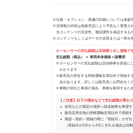
※仕様・オプション・装備の詳細については各販
※当情報の内容は各販売店により予告なく変更され
当コンテンツの完全性、無誤謬性を保証するも
※コンテンツもしくはデータの全部または一部を
カーセンサーの支払総額は店頭乗り出し価格で
支払総額（税込） ＝ 車両本体価格＋諸費用
※カーセンサーの支払総額は店頭納車を前提に
かかります
※販売店の所在する所轄運輸支局以外で登録す
合があります。詳しくは販売店にお問合せく
※車検の切れた車両の場合、車検を取得するた
【ご注意】以下の場合などで支払総額が変わ
自宅などの指定の場所へ陸送納車を希望す
販売店所在地の所轄運輸支局以外で登録す
商談～契約～登録の間に「登録月」がずれ
（登録月が3月から4月にずれる場合は自