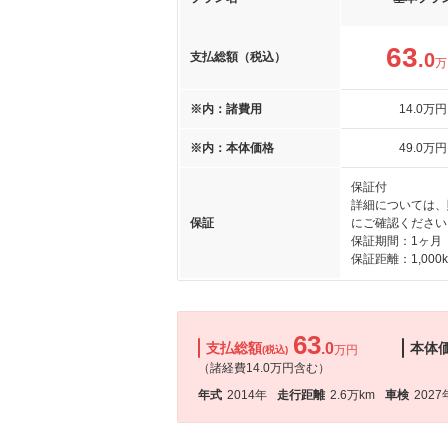
63
.0
支払総額（税込）
万
※内：諸費用
14
.0
万円
※内：本体価格
49
.0
万円
保証付
詳細については、
保証
にご確認ください
保証期間：1ヶ月
保証距離：1,000
63
支払総額
.0
本体
万円
(税込)
（諸経費14.0万円含む）
年式
2014年
走行距離
2.6万km
車検
2027