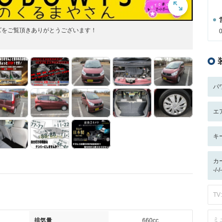
ズをご覧頂きありがとうございます！
パ
エ
キ
カ
-/
TV:
ミ
排気量
660cc