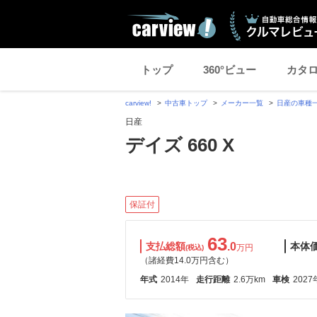
トップ
360°ビュー
カタ
carview!
中古車トップ
メーカー一覧
日産の車種
日産
デイズ 660 X
保証付
63
支払総額
.0
本体
万円
(税込)
（諸経費14.0万円含む）
年式
2014年
走行距離
2.6万km
車検
2027