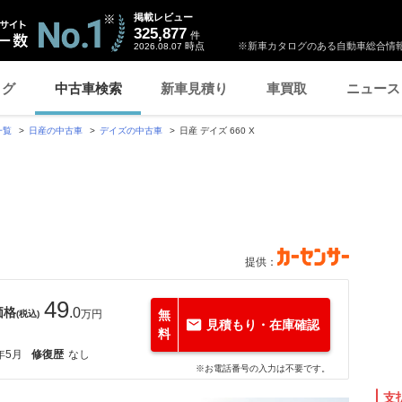
掲載レビュー
325,877
件
時点
※新車カタログのある自動車総合情報
2026.08.07
ログ
中古車検索
新車見積り
車買取
ニュース
一覧
日産の中古車
デイズの中古車
日産 デイズ 660 X
提供：
49
価格
.0
万円
無
(税込)
見積もり・在庫確認
料
年5月
修復歴
なし
※お電話番号の入力は不要です。
支