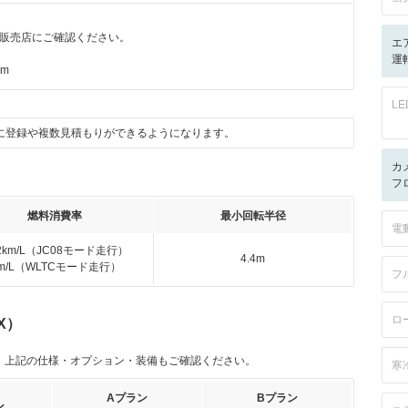
販売店にご確認ください。
エ
運転
km
L
に登録や複数見積もりができるようになります。
カ
フ
燃料消費率
最小回転半径
電
.2km/L（JC08モード走行）
4.4m
km/L（WLTCモード走行）
フ
ロ
X）
。上記の仕様・オプション・装備もご確認ください。
寒
Aプラン
Bプラン
ン