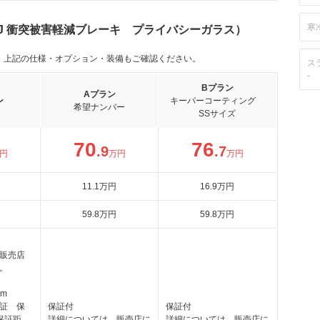
寒
0 J 衝突被害軽減ブレーキ プライバシーガラス）
。上記の仕様・オプション・装備もご確認ください。
ス
-
Bプラン
Aプラン
ン
キーパーコーティング
希望ナンバー
SSサイズ
70
76
.9
.7
円
万円
万円
11
.1
万円
16
.9
万円
59
.8
万円
59
.8
万円
販売店
。
km
証 保
保証付
保証付
保証距
詳細については、販売店に
詳細については、販売店に