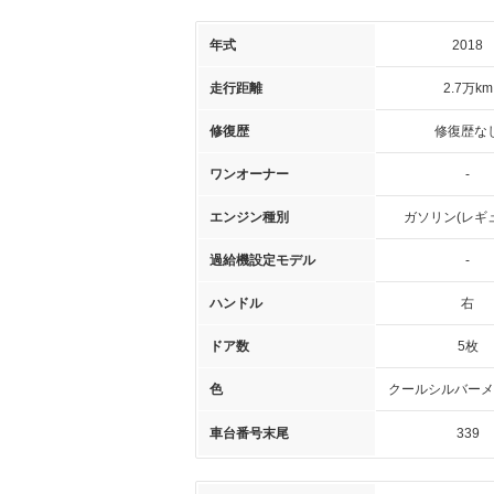
年式
2018
走行距離
2.7万km
修復歴
修復歴な
ワンオーナー
-
エンジン種別
ガソリン(レギ
過給機設定モデル
-
ハンドル
右
ドア数
5枚
色
クールシルバーメ
車台番号末尾
339