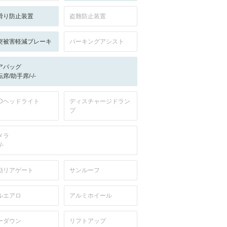
滑り防止装置
盗難防止装置
突被害軽減ブレーキ
パーキングアシスト
アバッグ
席/助手席/-/-
EDヘッドライト
ディスチャージドラン
プ
メラ
/-
動リアゲート
サンルーフ
ルエアロ
アルミホイール
ーダウン
リフトアップ