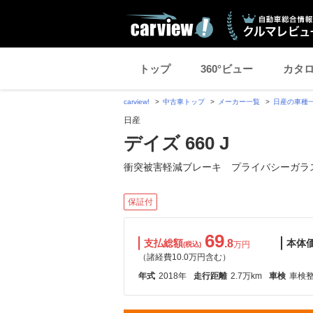
トップ
360°ビュー
カタ
carview!
中古車トップ
メーカー一覧
日産の車種
日産
デイズ 660 J
衝突被害軽減ブレーキ プライバシーガラ
保証付
69
支払総額
.8
本体
万円
(税込)
（諸経費10.0万円含む）
年式
2018年
走行距離
2.7万km
車検
車検