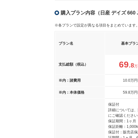
購入プラン内容（日産 デイズ 66
※各プランで設定が異なる項目をまとめています
プラン名
基本プラ
69
.8
支払総額（税込）
万
※内：諸費用
10
.0
万円
※内：本体価格
59
.8
万円
保証付
詳細については、
にご確認ください
保証期間：1ヶ月
保証距離：1,000
保証付：販売店保
証期間：1ヵ月 