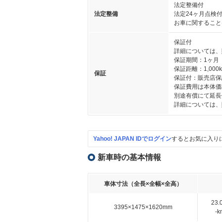
法定整備付
法定整備
法定24ヶ月点検
お車に関すること
保証付
詳細については、
保証期間：1ヶ月
保証距離：1,000
保証
保証付：販売店保証
保証費用は本体価
別途有償にて延長
詳細については、
Yahoo! JAPAN IDでログイン
するとお気に入り
新車時の基本情報
車体寸法（全長×全幅×全高）
23
3395×1475×1620mm
-