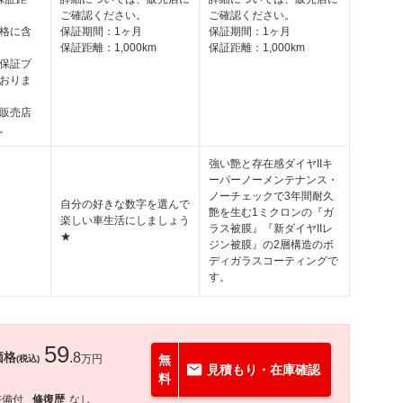
ご確認ください。
ご確認ください。
格に含
保証期間：1ヶ月
保証期間：1ヶ月
保証距離：1,000km
保証距離：1,000km
保証プ
おりま
販売店
。
強い艶と存在感ダイヤIIキ
ーパーノーメンテナンス・
ノーチェックで3年間耐久
自分の好きな数字を選んで
艶を生む1ミクロンの『ガ
楽しい車生活にしましょう
ラス被膜』『新ダイヤIIレ
★
ジン被膜』の2層構造のボ
ディガラスコーティングで
す。
59
価格
.8
万円
無
(税込)
見積もり・在庫確認
料
整備付
修復歴
なし