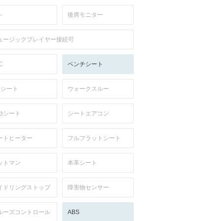
-
後席モニター
ュージックプレイヤー接続可
C
ベンチシート
列シート
ウォークスルー
動シート
シートエアコン
ートヒーター
フルフラットシート
ットマン
本革シート
イドリングストップ
障害物センサー
ルーズコントロール
ABS