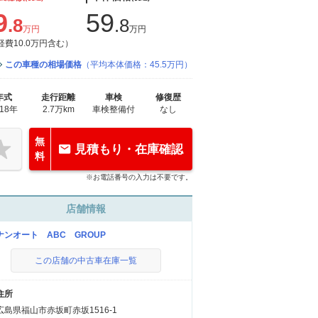
9
59
.8
.8
万円
万円
経費10.0万円含む）
この車種の相場価格
（平均本体価格：45.5万円）
年式
走行距離
車検
修復歴
018年
2.7万km
車検整備付
なし
無
見積もり・在庫確認
料
※お電話番号の入力は不要です。
店舗情報
ナンオート ABC GROUP
この店舗の中古車在庫一覧
住所
広島県福山市赤坂町赤坂1516-1