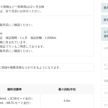
付※貨物など一部車両は12ヶ月点検
横
は、全て当店にお任せください。
衝
販売店にご確認ください。
エ
km
運転
 保証期間：1ヵ月 保証距離：1,000km
格に含まれています。
保証プランもご用意しております。
L
販売店にご確認ください。
カ
に登録や複数見積もりができるようになります。
-/-/-
電
燃料消費率
最小回転半径
フ
.0km/L（JC08モード走行）
4.4m
km/L（WLTCモード走行）
ロ