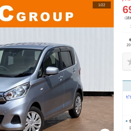
1
/
22
6
（諸
2
ビ