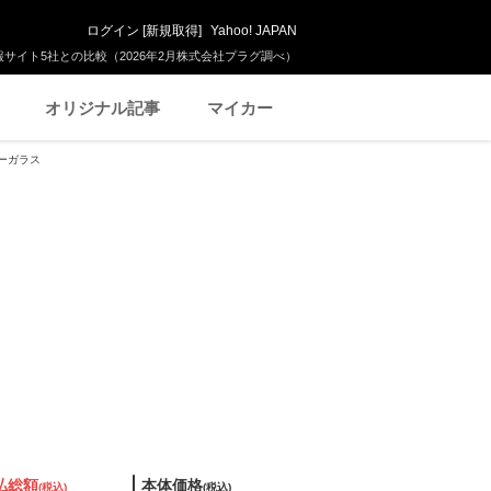
ログイン
[
新規取得
]
Yahoo! JAPAN
サイト5社との比較（2026年2月株式会社プラグ調べ）
オリジナル記事
マイカー
シーガラス
払総額
本体価格
(税込)
(税込)