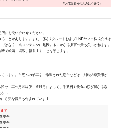
※お電話番号の入力は不要です。
売店にお問い合わせください。
ることがあります。また、(株)リクルートおよびLINEヤフー株式会社は
のではなく、当コンテンツに起因するいかなる損害の責も負いかねます。
無断で転写、転載、複製することを禁じます。
す
しています。自宅への納車をご希望された場合などは、別途納車費用が
る際や、車の定置場所、登録月によって、手数料や税金の額が異なる場
ださい
めに必要な費用も含まれています
ります
る場合
る場合