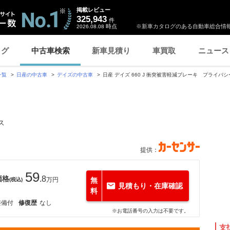
掲載レビュー
325,943
件
時点
※新車カタログのある自動車総合情報
2026.08.08
ログ
中古車検索
新車見積り
車買取
ニュース
一覧
日産の中古車
デイズの中古車
日産 デイズ 660 J 衝突被害軽減ブレーキ プライバ
ス
提供：
59
価格
.8
万円
無
(税込)
見積もり・在庫確認
料
整備付
修復歴
なし
※お電話番号の入力は不要です。
支