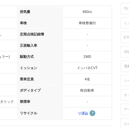
TV:
排気量
660cc
車検
車検整備付
ミ
し
定期点検記録簿
-
ET
正規輸入車
-
3
ュラー)
駆動方式
2WD
電
ミッション
インパネCVT
乗車定員
4名
シ
ボディタイプ
軽自動車
オ
タリック
禁煙車
-
ア
リサイクル
リ済込
ク