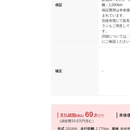
保証
離：1,000km
保証費用は本体価
まれています。
別途有償にて延長
ランもご用意して
す。
詳細については、
にご確認ください
補足
-
69
支払総額
.8
本体
万円
(税込)
（諸経費10.0万円含む）
年式
2018年
走行距離
2.7万km
車検
車検