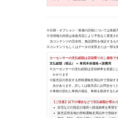
※仕様・オプション・装備の詳細については各販
※当情報の内容は各販売店により予告なく変更され
当コンテンツの完全性、無誤謬性を保証するも
※コンテンツもしくはデータの全部または一部を
カーセンサーの支払総額は店頭乗り出し価格で
支払総額（税込） ＝ 車両本体価格＋諸費用
※カーセンサーの支払総額は店頭納車を前提に
かかります
※販売店の所在する所轄運輸支局以外で登録す
合があります。詳しくは販売店にお問合せく
※車検の切れた車両の場合、車検を取得するた
【ご注意】以下の場合などで支払総額が変わ
自宅などの指定の場所へ陸送納車を希望す
販売店所在地の所轄運輸支局以外で登録す