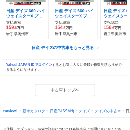
日産 デイズ 660 ハイ
日産 デイズ 660 ハイ
日産 デイズ 6
ウェイスターX プロ
ウェイスターX プロ
ウェイスターX
パイロット エディシ
パイロット エディシ
パイロット エ
支払総額
支払総額
支払総額
ョン 4WD
ョン 4WD
ョン 4WD
159
154
156
.6
万円
.6
万円
.6
万円
岩手県奥州市
岩手県奥州市
岩手県奥州市
日産 デイズの中古車をもっと見る
Yahoo! JAPAN IDでログイン
するとお気に入りに登録や複数見積もりがで
きるようになります。
中古車トップへ
新車カタログ
日産(NISSAN)
デイズ
デイズの中古車
日
carview!
※仕様・オプション・装備の詳細については各販売店にお問い合わせくださ