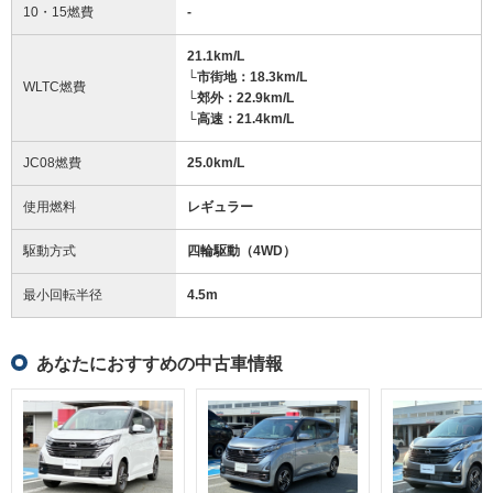
10・15燃費
-
21.1km/L
└市街地：18.3km/L
WLTC燃費
└郊外：22.9km/L
└高速：21.4km/L
JC08燃費
25.0km/L
使用燃料
レギュラー
駆動方式
四輪駆動（4WD）
最小回転半径
4.5
m
あなたにおすすめの中古車情報