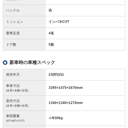
ハンドル
右
ミッション
インパネCVT
乗車定員
4名
ドア数
5枚
新車時の車種スペック
発売年月
23(R5)/11
車体寸法
3395
×
1475
×
1670
mm
(全長×全幅×全高)
室内寸法
1340
×
1340
×
1270
mm
(全長×全幅×全高)
車両重量
-/-/930
kg
(AT×MT×CVT)