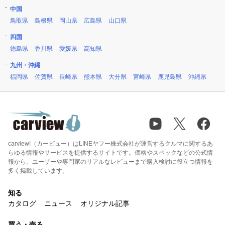
中国
鳥取県
島根県
岡山県
広島県
山口県
四国
徳島県
香川県
愛媛県
高知県
九州・沖縄
福岡県
佐賀県
長崎県
熊本県
大分県
宮崎県
鹿児島県
沖縄県
carview!（カービュー）はLINEヤフー株式会社が運営するクルマに関するあ
らゆる情報やサービスを提供するサイトです。価格やスペックなどの公式情
報から、ユーザーや専門家のリアルなレビューまで購入検討に役立つ情報を
多く掲載しています。
知る
カタログ
ニュース
オリジナル記事
買う・売る