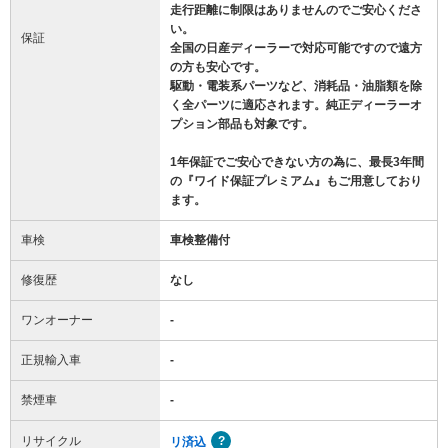
走行距離に制限はありませんのでご安心くださ
い。
保証
全国の日産ディーラーで対応可能ですので遠方
の方も安心です。
駆動・電装系パーツなど、消耗品・油脂類を除
く全パーツに適応されます。純正ディーラーオ
プション部品も対象です。
1年保証でご安心できない方の為に、最長3年間
の『ワイド保証プレミアム』もご用意しており
ます。
車検
車検整備付
修復歴
なし
ワンオーナー
-
正規輸入車
-
禁煙車
-
リサイクル
リ済込