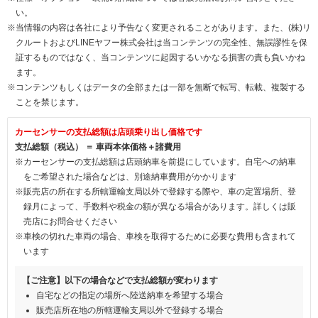
い。
※当情報の内容は各社により予告なく変更されることがあります。また、(株)リ
クルートおよびLINEヤフー株式会社は当コンテンツの完全性、無誤謬性を保
証するものではなく、当コンテンツに起因するいかなる損害の責も負いかね
ます。
※コンテンツもしくはデータの全部または一部を無断で転写、転載、複製する
ことを禁じます。
カーセンサーの支払総額は店頭乗り出し価格です
支払総額（税込） ＝ 車両本体価格＋諸費用
※カーセンサーの支払総額は店頭納車を前提にしています。自宅への納車
をご希望された場合などは、別途納車費用がかかります
※販売店の所在する所轄運輸支局以外で登録する際や、車の定置場所、登
録月によって、手数料や税金の額が異なる場合があります。詳しくは販
売店にお問合せください
※車検の切れた車両の場合、車検を取得するために必要な費用も含まれて
います
【ご注意】以下の場合などで支払総額が変わります
自宅などの指定の場所へ陸送納車を希望する場合
販売店所在地の所轄運輸支局以外で登録する場合