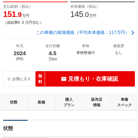
支払総額（税込）
本体価格（税込）
151
145
.9
.0
万円
万円
（諸経費6 .9 万円含む）
この車種の相場価格（平均本体価格：117万円）
年式
走行距離
車検
修復歴
2024
4.5
車検整備付
なし
(R6)
万km
無
見積もり・在庫確認
料
購入
販売店
車種
状態
装備
プラン
情報
スペック
状態