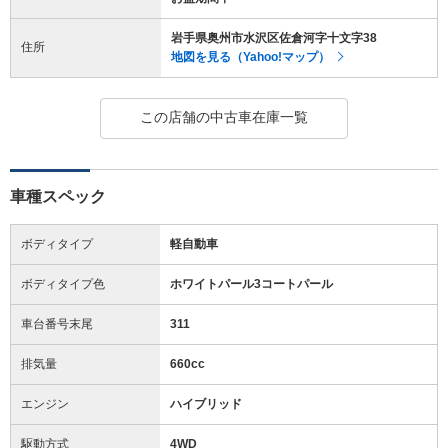
岩手県奥州市水沢区佐倉河字十文字38
住所
地図を見る（Yahoo!マップ）
この店舗の中古車在庫一覧
車種スペック
ボディタイプ
軽自動車
ボディタイプ色
ホワイトパール3コートパール
車台番号末尾
311
排気量
660cc
エンジン
ハイブリッド
駆動方式
4WD