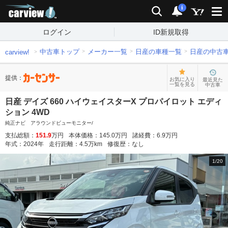
carview!
検索
通知
i
ログイン
ID新規取得
中古車トップ
メーカー一覧
日産の車種一覧
日産の中古
carview!
提供：
お気に入り
最近見た
一覧を見る
中古車
日産 デイズ 660 ハイウェイスターX プロパイロット エディ
ション 4WD
純正ナビ アラウンドビューモニター/
支払総額：
151.9
万円
本体価格：
145.0
万円
諸経費：
6.9
万円
年式：
2024
年
走行距離：
4.5
万km
修復歴：
なし
1
/
20