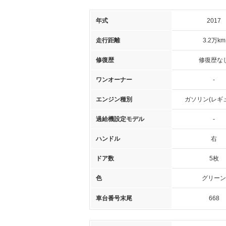
年式
2017
走行距離
3.2万km
修復歴
修復歴な
ワンオーナー
-
エンジン種別
ガソリン(レギ
過給機設定モデル
-
ハンドル
右
ドア数
5枚
色
グリーン
車台番号末尾
668