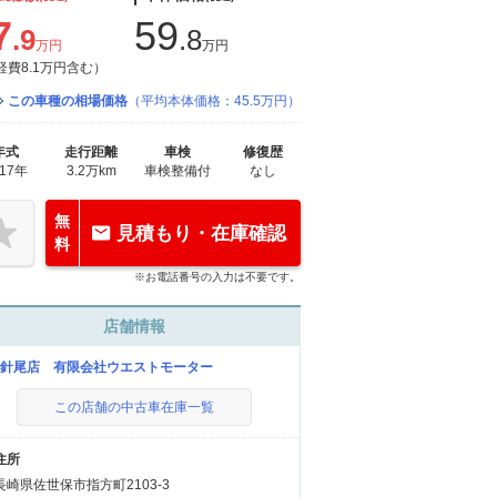
7
59
.9
.8
万円
万円
経費8.1万円含む）
この車種の相場価格
（平均本体価格：45.5万円）
年式
走行距離
車検
修復歴
017年
3.2万km
車検整備付
なし
無
見積もり・在庫確認
料
※お電話番号の入力は不要です。
店舗情報
C針尾店 有限会社ウエストモーター
この店舗の中古車在庫一覧
住所
長崎県佐世保市指方町2103-3