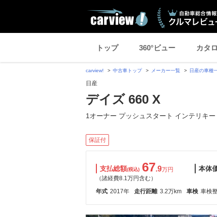
トップ
360°ビュー
カタ
carview!
中古車トップ
メーカー一覧
日産の車種
日産
デイズ 660 X
1オーナー プッシュスタート インテリキー
保証付
67
支払総額
.9
本体
万円
(税込)
（諸経費8.1万円含む）
年式
2017年
走行距離
3.2万km
車検
車検