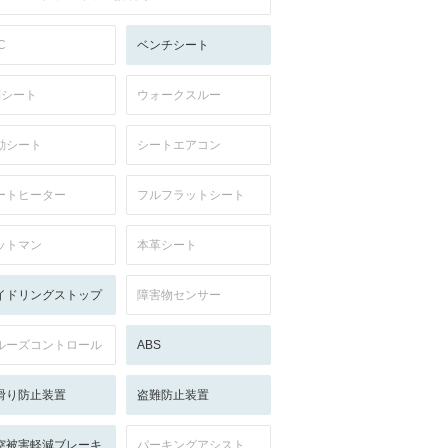
C
ベンチシート
列シート
ウォークスルー
動シート
シートエアコン
ートヒーター
フルフラットシート
ットマン
本革シート
イドリングストップ
障害物センサー
ルーズコントロール
ABS
滑り防止装置
盗難防止装置
突被害軽減ブレーキ
パーキングアシスト