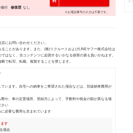
料
ス
-
整備付
修復歴
なし
※お電話番号の入力は不要です。
売店にお問い合わせください。
ることがあります。また、(株)リクルートおよびLINEヤフー株式会社は
のではなく、当コンテンツに起因するいかなる損害の責も負いかねます。
無断で転写、転載、複製することを禁じます。
す
しています。自宅への納車をご希望された場合などは、別途納車費用が
る際や、車の定置場所、登録月によって、手数料や税金の額が異なる場
ださい
めに必要な費用も含まれています
ります
る場合