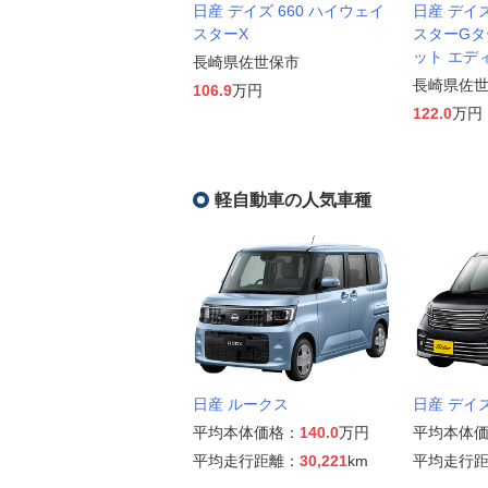
日産 デイズ 660 ハイウェイ
日産 デイズ
スターX
スターGタ
ット エデ
長崎県佐世保市
長崎県佐
106.9
万円
122.0
万円
軽自動車の人気車種
日産 ルークス
日産 デイ
平均本体価格：
140.0
万円
平均本体
平均走行距離：
30,221
km
平均走行