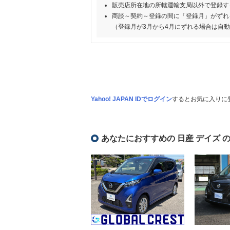
販売店所在地の所轄運輸支局以外で登録す
商談～契約～登録の間に「登録月」がずれ
（登録月が3月から4月にずれる場合は自
Yahoo! JAPAN IDでログイン
するとお気に入りに
あなたにおすすめの 日産 デイズ 