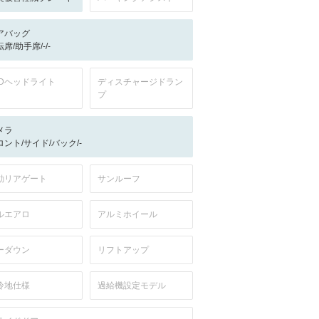
アバッグ
席/助手席/-/-
EDヘッドライト
ディスチャージドラン
プ
メラ
ロント/サイド/バック/-
動リアゲート
サンルーフ
ルエアロ
アルミホイール
ーダウン
リフトアップ
冷地仕様
過給機設定モデル