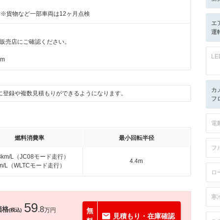
付※貨物など一部車両は12ヶ月点検
エ
運転
販売店にご確認ください。
L
km
カ
に登録や複数見積もりができるようになります。
フ
電
燃料消費率
最小回転半径
フ
.8km/L（JC08モード走行）
4.4m
km/L（WLTCモード走行）
ロ
寒
59
価格
.8
万円
無
(税込)
見積もり・在庫確認