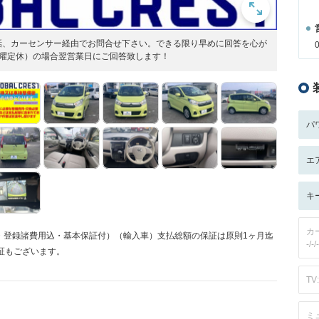
話、カーセンサー経由でお問合せ下さい。できる限り早めに回答を心が
水曜定休）の場合翌営業日にご回答致します！
パ
エ
キ
カ
・登録諸費用込・基本保証付）（輸入車）支払総額の保証は原則1ヶ月迄
-/-/-
証もございます。
TV:
ミ