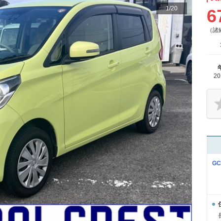
1
/
20
6
（諸
2
G