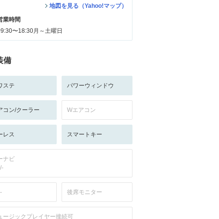
地図を見る（Yahoo!マップ）
営業時間
09:30〜18:30月～土曜日
装備
ワステ
パワーウィンドウ
アコン/クーラー
Wエアコン
ーレス
スマートキー
ーナビ
/-
-
後席モニター
ュージックプレイヤー接続可