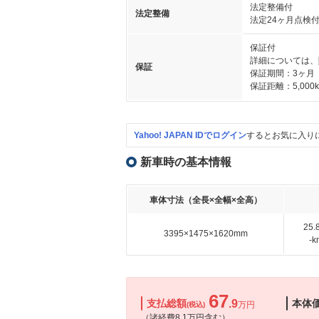
法定整備付
法定整備
法定24ヶ月点検
保証付
詳細については、
保証
保証期間：3ヶ月
保証距離：5,000
Yahoo! JAPAN IDでログイン
するとお気に入り
新車時の基本情報
車体寸法（全長×全幅×全高）
25
3395×1475×1620mm
-
67
支払総額
.9
本体
万円
(税込)
（諸経費8.1万円含む）