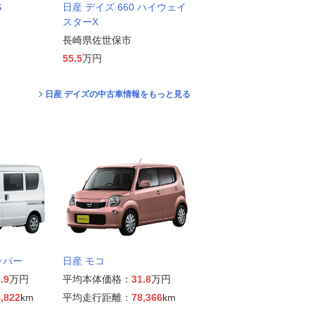
S
日産 デイズ 660 ハイウェイ
スターX
長崎県佐世保市
55.5
万円
日産 デイズの中古車情報をもっと見る
ッパー
日産 モコ
.9
万円
平均本体価格：
31.8
万円
,822
km
平均走行距離：
78,366
km