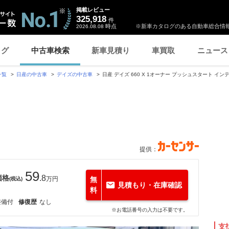
掲載レビュー
325,918
件
時点
※新車カタログのある自動車総合情報
2026.08.08
ログ
中古車検索
新車見積り
車買取
ニュース
一覧
日産の中古車
デイズの中古車
日産 デイズ 660 X 1オーナー プッシュスタート イン
提供：
59
価格
.8
万円
無
(税込)
見積もり・在庫確認
料
整備付
修復歴
なし
※お電話番号の入力は不要です。
支