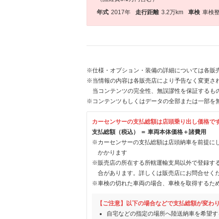
年式
2017年
走行距離
3.2万km
車検
車検
※仕様・オプション・装備の詳細については各販
※当情報の内容は各販売店により予告なく変更され
当コンテンツの完全性、無誤謬性を保証するも
※コンテンツもしくはデータの全部または一部を
カーセンサーの支払総額は店頭乗り出し価格で
支払総額（税込） ＝ 車両本体価格＋諸費用
※カーセンサーの支払総額は店頭納車を前提に
かかります
※販売店の所在する所轄運輸支局以外で登録す
合があります。詳しくは販売店にお問合せく
※車検の切れた車両の場合、車検を取得するた
【ご注意】以下の場合などで支払総額が変わ
自宅などの指定の場所へ陸送納車を希望す