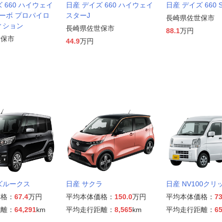
 660 ハイウェイ
日産 デイズ 660 ハイウェイ
日産 デイズ 660 
ーボ プロパイロ
スターJ
長崎県佐世保市
ィション
長崎県佐世保市
88.1
万円
世保市
44.9
万円
ズルークス
日産 サクラ
日産 NV100クリ
価格：
67.4
万円
平均本体価格：
150.0
万円
平均本体価格：
73
距離：
64,291
km
平均走行距離：
8,565
km
平均走行距離：
65