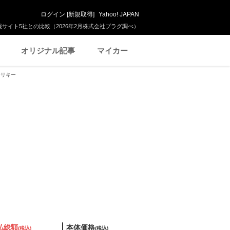
ログイン
[
新規取得
]
Yahoo! JAPAN
サイト5社との比較（2026年2月株式会社プラグ調べ）
オリジナル記事
マイカー
テリキー
払総額
本体価格
(税込)
(税込)