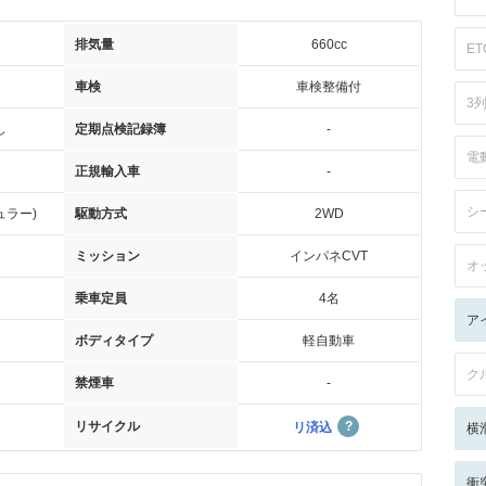
排気量
660cc
ET
車検
車検整備付
3
し
定期点検記録簿
-
電
正規輸入車
-
シ
ュラー)
駆動方式
2WD
ミッション
インパネCVT
オ
乗車定員
4名
ア
ボディタイプ
軽自動車
ク
禁煙車
-
リサイクル
リ済込
横
衝