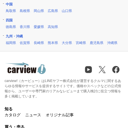
中国
鳥取県
島根県
岡山県
広島県
山口県
四国
徳島県
香川県
愛媛県
高知県
九州・沖縄
福岡県
佐賀県
長崎県
熊本県
大分県
宮崎県
鹿児島県
沖縄県
carview!（カービュー）はLINEヤフー株式会社が運営するクルマに関するあ
らゆる情報やサービスを提供するサイトです。価格やスペックなどの公式情
報から、ユーザーや専門家のリアルなレビューまで購入検討に役立つ情報を
多く掲載しています。
知る
カタログ
ニュース
オリジナル記事
買う・売る