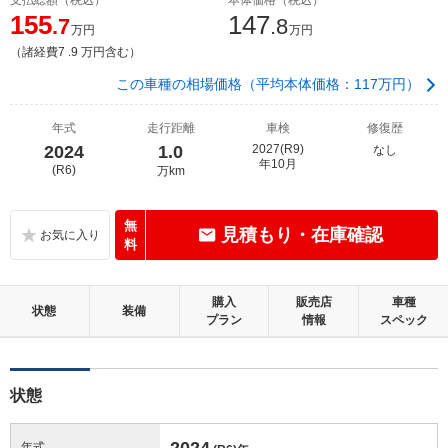
155
147
.7
.8
万円
万円
（諸経費7 .9 万円含む）
この車種の相場価格（平均本体価格：117万円）
年式
走行距離
車検
修復歴
2024
1.0
2027(R9)
なし
年10月
(R6)
万km
無
見積もり・在庫確認
料
購入
販売店
車種
状態
装備
プラン
情報
スペック
状態
2024
年式