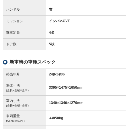
ハンドル
右
ミッション
インパネCVT
乗車定員
4名
ドア数
5枚
新車時の車種スペック
発売年月
24(R6)/06
車体寸法
3395
×
1475
×
1650
mm
(全長×全幅×全高)
室内寸法
1340
×
1340
×
1270
mm
(全長×全幅×全高)
車両重量
-/-/850
kg
(AT×MT×CVT)