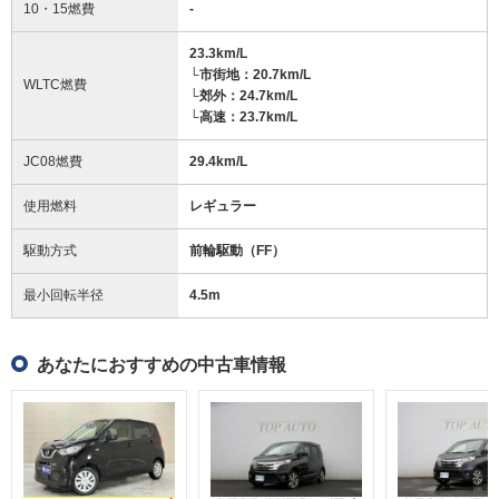
10・15燃費
-
23.3km/L
└市街地：20.7km/L
WLTC燃費
└郊外：24.7km/L
└高速：23.7km/L
JC08燃費
29.4km/L
使用燃料
レギュラー
駆動方式
前輪駆動（FF）
最小回転半径
4.5
m
あなたにおすすめの中古車情報