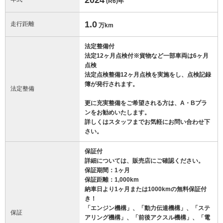
(R6)
年
1.0
走行距離
万km
法定整備付
法定12ヶ月点検付※貨物など一部車両は6ヶ月
点検
法定点検整備12ヶ月点検を実施をし、点検記録
簿が発行されます。
法定整備
更に充実整備をご希望される方は、A・Bプラ
ンをお勧めいたします。
詳しくはスタッフまでお気軽にお問い合わせ下
さい。
保証付
詳細については、販売店にご確認ください。
保証期間：1ヶ月
保証距離：1,000km
納車日より1ヶ月または1000kmの無料保証付
き！
「エンジン機構」、「動力伝達機構」、「ステ
保証
アリング機構」、「前後アクスル機構」、「電