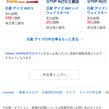
日産 デイズ 660 S
日産 デイズ 660 ハイ
日産 デイズ 6
ウェイスターG
ウェイスター
支払総額
109
支払総額
支払総額
.7
万円
25
35
.0
万円
.0
万円
埼玉県三郷市
埼玉県三郷市
埼玉県三郷市
日産 デイズの中古車をもっと見る
Yahoo! JAPAN IDでログイン
するとお気に入りに登録や複数見積もりがで
きるようになります。
中古車トップへ
新車カタログ
日産(NISSAN)
デイズ
デイズの中古車
日
carview!
※仕様・オプション・装備の詳細については各販売店にお問い合わせくださ