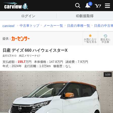
carview!
検索
通知
i
ログイン
ID新規取得
中古車トップ
メーカー一覧
日産の車種一覧
日産の中古
carview!
提供：
お気に入り
最近見た
一覧を見る
中古車
日産 デイズ 660 ハイウェイスターX
走行1万キロ 純正メモリーナビ/
支払総額：
155.7
万円
本体価格：
147.8
万円
諸経費：
7.9
万円
年式：
2024
年
走行距離：
1.0
万km
修復歴：
なし
1
/
20