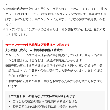
い。
※当情報の内容は各社により予告なく変更されることがあります。また、(株)リ
クルートおよびLINEヤフー株式会社は当コンテンツの完全性、無誤謬性を保
証するものではなく、当コンテンツに起因するいかなる損害の責も負いかね
ます。
※コンテンツもしくはデータの全部または一部を無断で転写、転載、複製する
ことを禁じます。
カーセンサーの支払総額は店頭乗り出し価格です
支払総額（税込） ＝ 車両本体価格＋諸費用
※カーセンサーの支払総額は店頭納車を前提にしています。自宅への納車
をご希望された場合などは、別途納車費用がかかります
※販売店の所在する所轄運輸支局以外で登録する際や、車の定置場所、登
録月によって、手数料や税金の額が異なる場合があります。詳しくは販
売店にお問合せください
※車検の切れた車両の場合、車検を取得するために必要な費用も含まれて
います
【ご注意】以下の場合などで支払総額が変わります
自宅などの指定の場所へ陸送納車を希望する場合
販売店所在地の所轄運輸支局以外で登録する場合