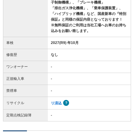
子制御機構」、「ブレーキ機構」
「排出ガス浄化機構」、「乗車保護装置」、
「ハイブリッド機構」など、国産新車の『特別
保証』と同様の保証内容となっております！
※無料保証のご利用は当社工場へお車のお持ち
込みをお願い致します。
車検
2027(R9) 年10月
修復歴
なし
ワンオーナー
-
正規輸入車
-
禁煙車
-
リサイクル
リ済込
定期点検記録簿
-