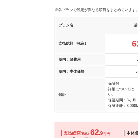
※各プランで設定が異なる項目をまとめています
プラン名
基
6
支払総額（税込）
※内：諸費用
※内：本体価格
5
保証付
詳細については、
保証
い。
保証期間：3ヶ月
保証距離：3,000
62
支払総額
.9
本体
万円
(税込)