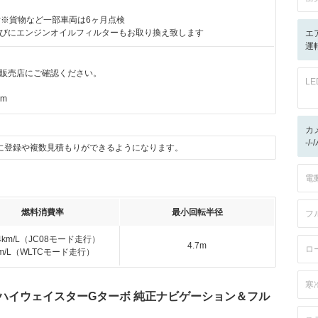
付※貨物など一部車両は6ヶ月点検
びにエンジンオイルフィルターもお取り換え致します
エ
運転
販売店にご確認ください。
L
km
カ
-/
に登録や複数見積もりができるようになります。
電
燃料消費率
最小回転半径
フ
.4km/L（JC08モード走行）
4.7m
ロ
km/L（WLTCモード走行）
寒
0 ハイウェイスターGターボ 純正ナビゲーション＆フル