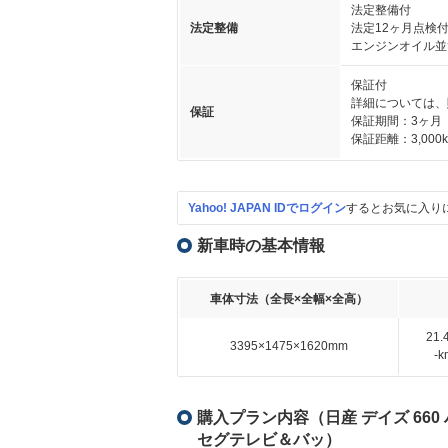
法定整備付
法定整備
法定12ヶ月点検
エンジンオイル並
保証付
詳細については、
保証
保証期間：3ヶ月
保証距離：3,000
Yahoo! JAPAN IDでログイン
するとお気に入り
新車時の基本情報
車体寸法（全長×全幅×全高）
21
3395×1475×1620mm
-
購入プラン内容（日産 デイズ 66
セグテレビ＆バッ）