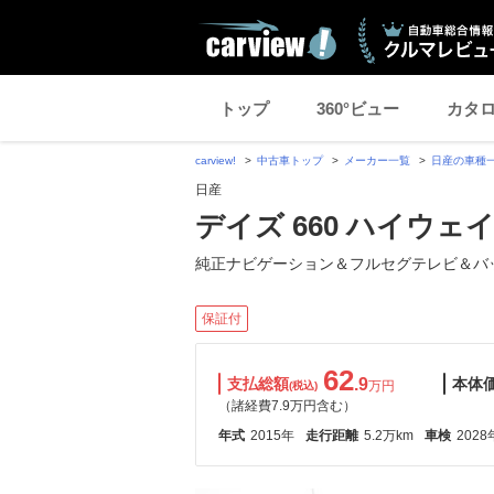
トップ
360°ビュー
カタ
carview!
中古車トップ
メーカー一覧
日産の車種
日産
デイズ 660 ハイウ
純正ナビゲーション＆フルセグテレビ＆バ
保証付
62
支払総額
.9
本体
万円
(税込)
（諸経費7.9万円含む）
年式
2015年
走行距離
5.2万km
車検
2028