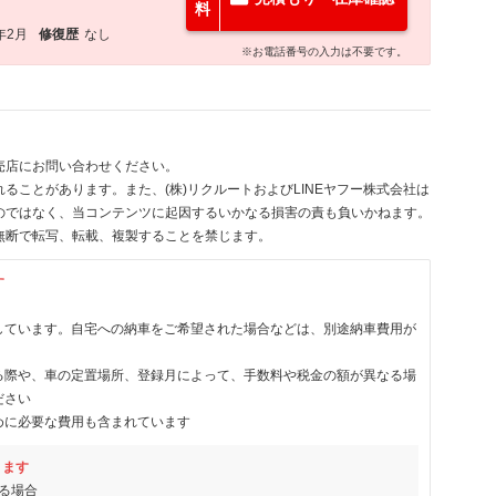
料
年2月
修復歴
なし
※お電話番号の入力は不要です。
売店にお問い合わせください。
ることがあります。また、(株)リクルートおよびLINEヤフー株式会社は
のではなく、当コンテンツに起因するいかなる損害の責も負いかねます。
無断で転写、転載、複製することを禁じます。
す
しています。自宅への納車をご希望された場合などは、別途納車費用が
る際や、車の定置場所、登録月によって、手数料や税金の額が異なる場
ださい
めに必要な費用も含まれています
ります
る場合