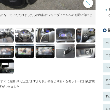
気になっていただけましたらお気軽にフリーダイヤルへのお問い合わせ
パ
エ
キ
カ
もすぐにお乗りいただけますより良い物をより安くをモットーに日夜営業
-/
事ができました
T
ミ