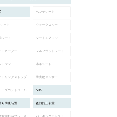
C
ベンチシート
列シート
ウォークスルー
動シート
シートエアコン
ートヒーター
フルフラットシート
ットマン
本革シート
イドリングストップ
障害物センサー
ルーズコントロール
ABS
滑り防止装置
盗難防止装置
突被害軽減ブレーキ
パーキングアシスト