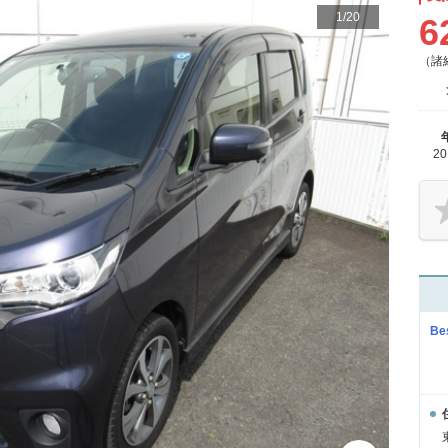
1
/
20
6
（諸
2
Be