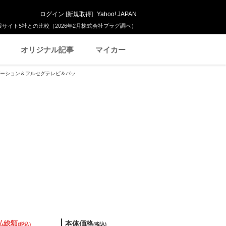
ログイン
[
新規取得
]
Yahoo! JAPAN
サイト5社との比較（2026年2月株式会社プラグ調べ）
オリジナル記事
マイカー
ビゲーション＆フルセグテレビ＆バッ
払総額
本体価格
(税込)
(税込)