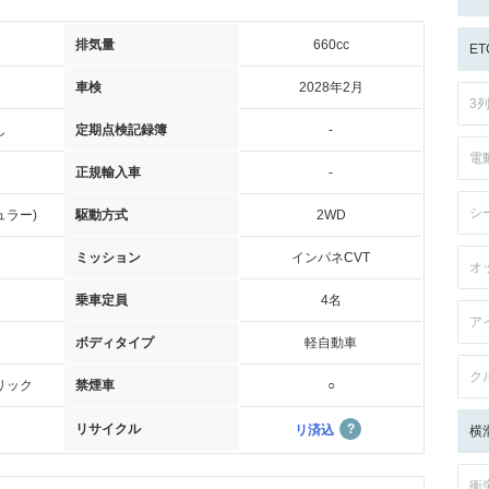
排気量
660cc
ET
車検
2028年2月
3
し
定期点検記録簿
-
電
正規輸入車
-
シ
ュラー)
駆動方式
2WD
ミッション
インパネCVT
オ
乗車定員
4名
ア
ボディタイプ
軽自動車
ク
リック
禁煙車
○
リサイクル
リ済込
横
衝