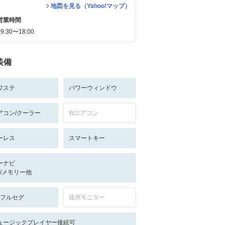
地図を見る（Yahoo!マップ）
営業時間
09:30〜18:00
装備
ワステ
パワーウィンドウ
アコン/クーラー
Wエアコン
ーレス
スマートキー
ーナビ
-/-/メモリー他
V:フルセグ
後席モニター
ュージックプレイヤー接続可