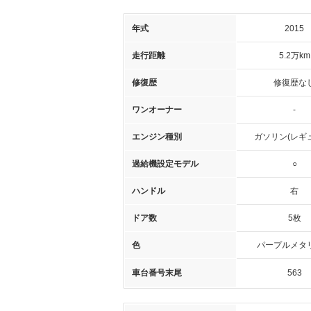
年式
2015
走行距離
5.2万km
修復歴
修復歴な
ワンオーナー
-
エンジン種別
ガソリン(レギ
過給機設定モデル
○
ハンドル
右
ドア数
5枚
色
パープルメタ
車台番号末尾
563