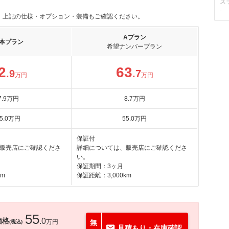
ス
-
。上記の仕様・オプション・装備もご確認ください。
Aプラン
本プラン
希望ナンバープラン
2
63
.9
.7
万円
万円
7
.9
万円
8
.7
万円
5
.0
万円
55
.0
万円
保証付
販売店にご確認くださ
詳細については、販売店にご確認くださ
い。
保証期間：3ヶ月
km
保証距離：3,000km
55
価格
.0
万円
無
(税込)
見積もり・在庫確認