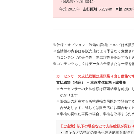
（諸経費7.9万円含む）
年式
2015年
走行距離
5.2万km
車検
2028
※仕様・オプション・装備の詳細については各販
※当情報の内容は各販売店により予告なく変更され
当コンテンツの完全性、無誤謬性を保証するも
※コンテンツもしくはデータの全部または一部を
カーセンサーの支払総額は店頭乗り出し価格で
支払総額（税込） ＝ 車両本体価格＋諸費用
※カーセンサーの支払総額は店頭納車を前提に
かかります
※販売店の所在する所轄運輸支局以外で登録す
合があります。詳しくは販売店にお問合せく
※車検の切れた車両の場合、車検を取得するた
【ご注意】以下の場合などで支払総額が変わ
自宅などの指定の場所へ陸送納車を希望す