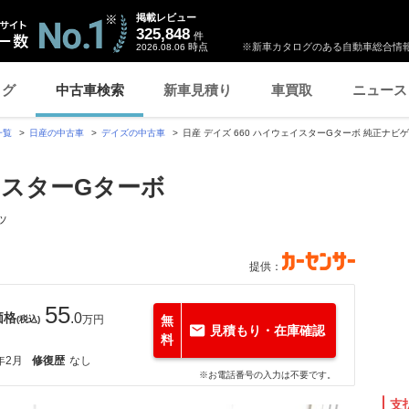
掲載レビュー
325,848
件
時点
※新車カタログのある自動車総合情報
2026.08.06
ログ
中古車検索
新車見積り
車買取
ニュース
一覧
日産の中古車
デイズの中古車
日産 デイズ 660 ハイウェイスターGターボ 純正ナ
ェイスターGターボ
ッ
提供：
55
価格
.0
万円
無
(税込)
見積もり・在庫確認
料
年2月
修復歴
なし
※お電話番号の入力は不要です。
支