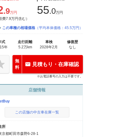
2
55
.9
.0
万円
万円
経費7.9万円含む）
この車種の相場価格
（平均本体価格：45.5万円）
年式
走行距離
車検
修復歴
015年
5.2万km
2028年2月
なし
無
見積もり・在庫確認
料
※お電話番号の入力は不要です。
店舗情報
stBuy
この店舗の中古車在庫一覧
住所
東京都町田市森野6-28-1