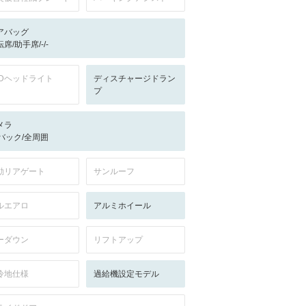
アバッグ
席/助手席/-/-
EDヘッドライト
ディスチャージドラン
プ
メラ
-/バック/全周囲
動リアゲート
サンルーフ
ルエアロ
アルミホイール
ーダウン
リフトアップ
冷地仕様
過給機設定モデル