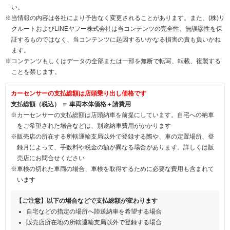
い。
※当情報の内容は各社により予告なく変更されることがあります。また、(株)リ
クルートおよびLINEヤフー株式会社は当コンテンツの完全性、無誤謬性を保
証するものではなく、当コンテンツに起因するいかなる損害の責も負いかね
ます。
※コンテンツもしくはデータの全部または一部を無断で転写、転載、複製する
ことを禁じます。
カーセンサーの支払総額は店頭乗り出し価格です
支払総額（税込） ＝ 車両本体価格＋諸費用
※カーセンサーの支払総額は店頭納車を前提にしています。自宅への納車
をご希望された場合などは、別途納車費用がかかります
※販売店の所在する所轄運輸支局以外で登録する際や、車の定置場所、登
録月によって、手数料や税金の額が異なる場合があります。詳しくは販
売店にお問合せください
※車検の切れた車両の場合、車検を取得するために必要な費用も含まれて
います
【ご注意】以下の場合などで支払総額が変わります
自宅などの指定の場所へ陸送納車を希望する場合
販売店所在地の所轄運輸支局以外で登録する場合