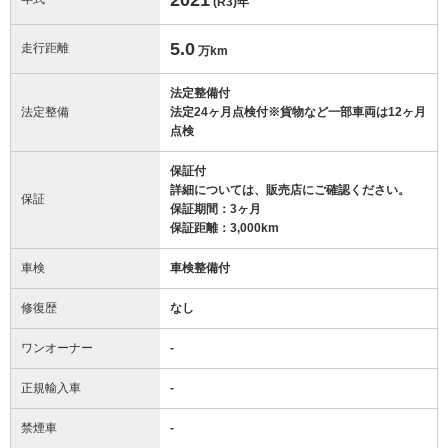
(R3)
年
5.0
走行距離
万km
法定整備付
法定整備
法定24ヶ月点検付※貨物など一部車両は12ヶ月
点検
保証付
詳細については、販売店にご確認ください。
保証
保証期間：3ヶ月
保証距離：3,000km
車検
車検整備付
修復歴
なし
ワンオーナー
-
正規輸入車
-
禁煙車
-