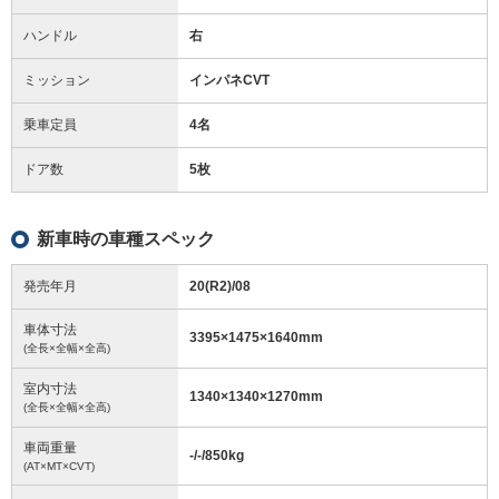
ハンドル
右
ミッション
インパネCVT
乗車定員
4名
ドア数
5枚
新車時の車種スペック
発売年月
20(R2)/08
車体寸法
3395
×
1475
×
1640
mm
(全長×全幅×全高)
室内寸法
1340
×
1340
×
1270
mm
(全長×全幅×全高)
車両重量
-/-/850
kg
(AT×MT×CVT)