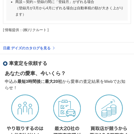
商談～契約～登録の間に「登録月」がずれる場合
（登録月が3月から4月にずれる場合は自動車税の額が大きく上がり
ます）
[ 情報提供：(株)リクルート ]
日産 デイズのカタログを見る
車査定を依頼する
あなたの愛車、今いくら？
申込み
最短3時間後
に
最大20社
から愛車の査定結果をWebでお知
らせ！