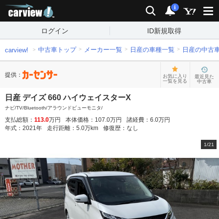
carview!
検索
通知
i
ログイン
ID新規取得
中古車トップ
メーカー一覧
日産の車種一覧
日産の中古
carview!
提供：
お気に入り
最近見た
一覧を見る
中古車
日産 デイズ 660 ハイウェイスターX
ナビ/TV/Bluetooth/アラウンドビューモニタ/
支払総額：
113.0
万円
本体価格：
107.0
万円
諸経費：
6.0
万円
年式：
2021
年
走行距離：
5.0
万km
修復歴：
なし
1
/
21