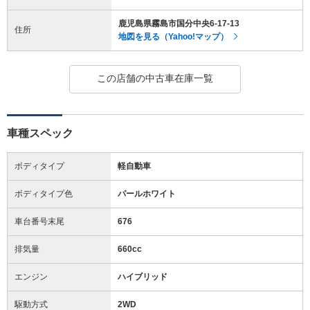
鹿児島県霧島市国分中央6-17-13
住所
地図を見る（Yahoo!マップ）
この店舗の中古車在庫一覧
車種スペック
ボディタイプ
軽自動車
ボディタイプ色
パールホワイト
車台番号末尾
676
排気量
660cc
エンジン
ハイブリッド
駆動方式
2WD