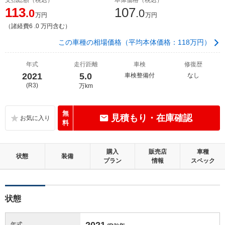
113
107
.0
.0
万円
万円
（諸経費6 .0 万円含む）
この車種の相場価格（平均本体価格：118万円）
年式
走行距離
車検
修復歴
2021
5.0
車検整備付
なし
(R3)
万km
無
見積もり・在庫確認
料
購入
販売店
車種
状態
装備
プラン
情報
スペック
状態
2021
年式