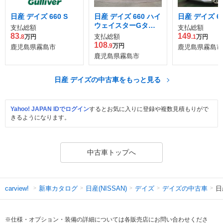
日産 デイズ 660 S
日産 デイズ 660 ハイ
日産 デイズ 66
ウェイスターGター
支払総額
支払総額
ボ プロパイロット エ
83
149
支払総額
.8
万円
.1
万円
ディション
108
.9
万円
鹿児島県霧島市
鹿児島県霧島市
鹿児島県霧島市
日産 デイズの中古車をもっと見る
Yahoo! JAPAN IDでログイン
するとお気に入りに登録や複数見積もりがで
きるようになります。
中古車トップへ
新車カタログ
日産(NISSAN)
デイズ
デイズの中古車
日
carview!
※仕様・オプション・装備の詳細については各販売店にお問い合わせくださ