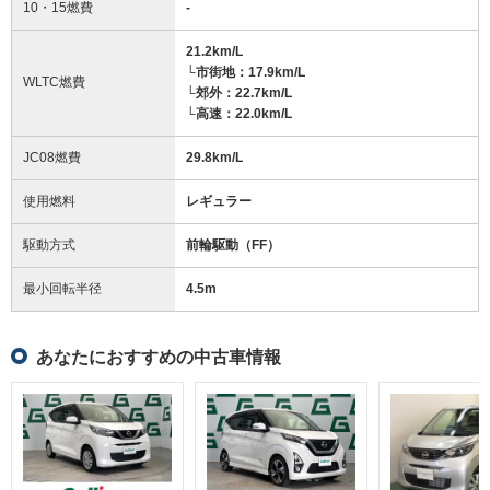
10・15燃費
-
21.2km/L
└市街地：17.9km/L
WLTC燃費
└郊外：22.7km/L
└高速：22.0km/L
JC08燃費
29.8km/L
使用燃料
レギュラー
駆動方式
前輪駆動（FF）
最小回転半径
4.5
m
あなたにおすすめの中古車情報