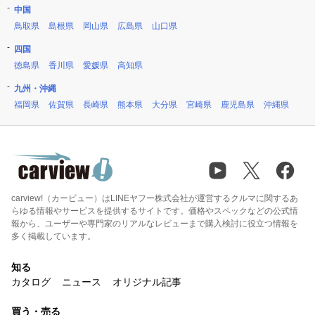
中国
鳥取県
島根県
岡山県
広島県
山口県
四国
徳島県
香川県
愛媛県
高知県
九州・沖縄
福岡県
佐賀県
長崎県
熊本県
大分県
宮崎県
鹿児島県
沖縄県
carview!（カービュー）はLINEヤフー株式会社が運営するクルマに関するあ
らゆる情報やサービスを提供するサイトです。価格やスペックなどの公式情
報から、ユーザーや専門家のリアルなレビューまで購入検討に役立つ情報を
多く掲載しています。
知る
カタログ
ニュース
オリジナル記事
買う・売る