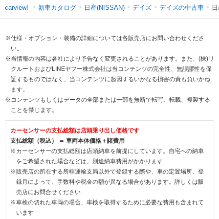
新車カタログ
日産(NISSAN)
デイズ
デイズの中古車
日
carview!
※仕様・オプション・装備の詳細については各販売店にお問い合わせくださ
い。
※当情報の内容は各社により予告なく変更されることがあります。また、(株)リ
クルートおよびLINEヤフー株式会社は当コンテンツの完全性、無誤謬性を保
証するものではなく、当コンテンツに起因するいかなる損害の責も負いかね
ます。
※コンテンツもしくはデータの全部または一部を無断で転写、転載、複製する
ことを禁じます。
カーセンサーの支払総額は店頭乗り出し価格です
支払総額（税込） ＝ 車両本体価格＋諸費用
※カーセンサーの支払総額は店頭納車を前提にしています。自宅への納車
をご希望された場合などは、別途納車費用がかかります
※販売店の所在する所轄運輸支局以外で登録する際や、車の定置場所、登
録月によって、手数料や税金の額が異なる場合があります。詳しくは販
売店にお問合せください
※車検の切れた車両の場合、車検を取得するために必要な費用も含まれて
います