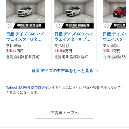
日産 デイズ 660 ハイ
日産 デイズ 660 ハイ
日産 デイズ 6
ウェイスターGター
ウェイスターX プロ
ウェイスターX
ボ プロパイロット エ
パイロット エディシ
支払総額
支払総額
支払総額
ディション 4WD
ョン 4WD
145
166
135
.7
万円
.8
万円
.7
万円
北海道釧路郡釧路町
北海道釧路郡釧路町
北海道釧路郡釧
日産 デイズの中古車をもっと見る
Yahoo! JAPAN IDでログイン
するとお気に入りに登録や複数見積もりがで
きるようになります。
中古車トップへ