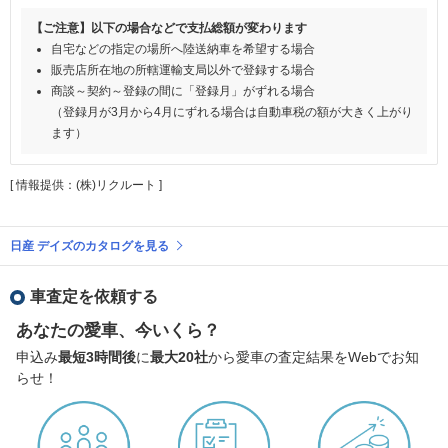
【ご注意】以下の場合などで支払総額が変わります
自宅などの指定の場所へ陸送納車を希望する場合
販売店所在地の所轄運輸支局以外で登録する場合
商談～契約～登録の間に「登録月」がずれる場合
（登録月が3月から4月にずれる場合は自動車税の額が大きく上がり
ます）
[ 情報提供：(株)リクルート ]
日産 デイズのカタログを見る
車査定を依頼する
あなたの愛車、今いくら？
申込み
最短3時間後
に
最大20社
から愛車の査定結果をWebでお知
らせ！