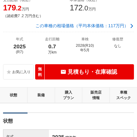
179
172
.2
.0
万円
万円
（諸経費7 .2 万円含む）
この車種の相場価格（平均本体価格：117万円）
年式
走行距離
車検
修復歴
2025
0.7
2028(R10)
なし
年5月
(R7)
万km
無
見積もり・在庫確認
料
購入
販売店
車種
状態
装備
プラン
情報
スペック
状態
2025
年式