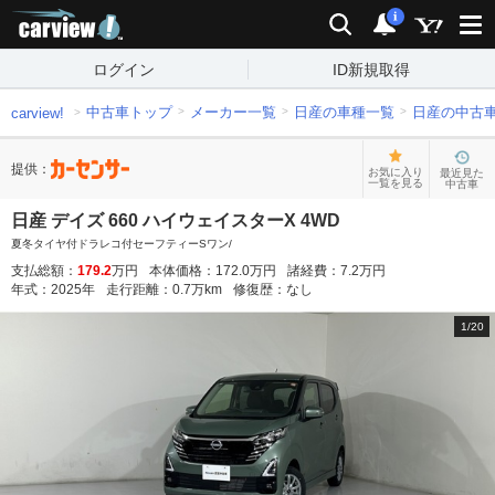
carview!
検索
通知
i
ログイン
ID新規取得
中古車トップ
メーカー一覧
日産の車種一覧
日産の中古
carview!
提供：
お気に入り
最近見た
一覧を見る
中古車
日産 デイズ 660 ハイウェイスターX 4WD
夏冬タイヤ付ドラレコ付セーフティーSワン/
支払総額：
179.2
万円
本体価格：
172.0
万円
諸経費：
7.2
万円
年式：
2025
年
走行距離：
0.7
万km
修復歴：
なし
1
/
20