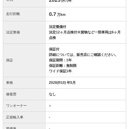
(R7)
年
0.7
走行距離
万km
法定整備付
法定整備
法定12ヶ月点検付※貨物など一部車両は6ヶ月
点検
保証付
詳細については、販売店にご確認ください。
保証
保証期間：1年
保証距離：無制限
ワイド保証1年
車検
2028(R10) 年5月
修復歴
なし
ワンオーナー
○
正規輸入車
-
禁煙車
-