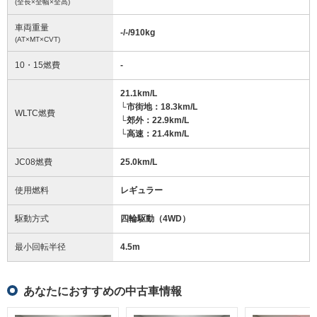
(全長×全幅×全高)
車両重量
-/-/910
kg
(AT×MT×CVT)
10・15燃費
-
21.1km/L
└市街地：18.3km/L
WLTC燃費
└郊外：22.9km/L
└高速：21.4km/L
JC08燃費
25.0km/L
使用燃料
レギュラー
駆動方式
四輪駆動（4WD）
最小回転半径
4.5
m
あなたにおすすめの中古車情報