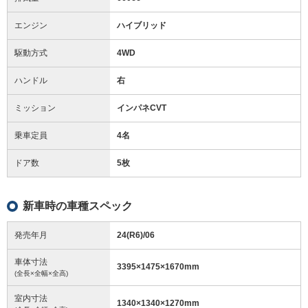
エンジン
ハイブリッド
駆動方式
4WD
ハンドル
右
ミッション
インパネCVT
乗車定員
4名
ドア数
5枚
新車時の車種スペック
発売年月
24(R6)/06
車体寸法
3395
×
1475
×
1670
mm
(全長×全幅×全高)
室内寸法
1340
×
1340
×
1270
mm