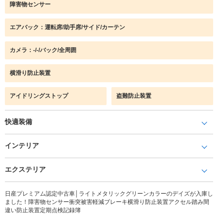
障害物センサー
エアバック：運転席/助手席/サイド/カーテン
カメラ：-/-/バック/全周囲
横滑り防止装置
アイドリングストップ
盗難防止装置
快適装備
インテリア
エクステリア
日産プレミアム認定中古車│ライトメタリックグリーンカラーのデイズが入庫し
ました！障害物センサー衝突被害軽減ブレーキ横滑り防止装置アクセル踏み間
違い防止装置定期点検記録簿