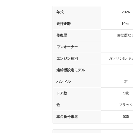
年式
2026
走行距離
10km
修復歴
修復歴な
ワンオーナー
-
エンジン種別
ガソリン(レギ
過給機設定モデル
-
ハンドル
右
ドア数
5枚
色
ブラック
車台番号末尾
535