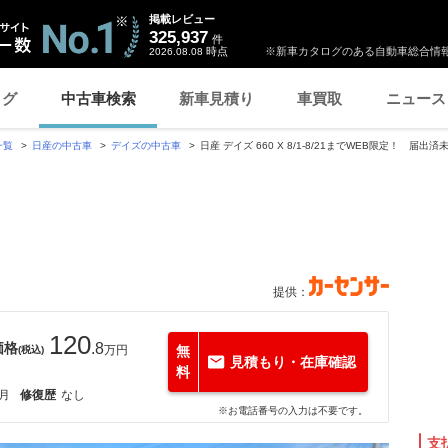
掲載レビュー
325,937
件
時点
※新車カタログのある自動車総合情報
2026.08.08
ログ
中古車検索
新車見積り
車買取
ニュース
一覧
日産の中古車
デイズの中古車
日産 デイズ 660 X 8/1-8/21までWEB限定！ 届出
提供：
120
価格
.8
万円
無
(税込)
見積もり・在庫確認
料
1月
修復歴
なし
※お電話番号の入力は不要です。
支