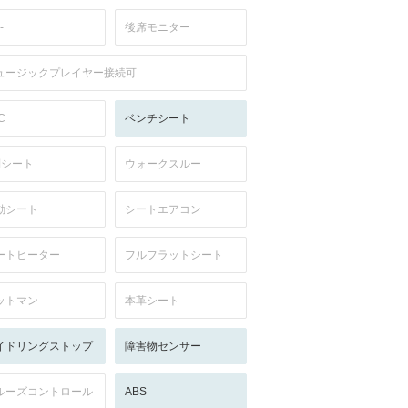
-
後席モニター
ュージックプレイヤー接続可
C
ベンチシート
列シート
ウォークスルー
動シート
シートエアコン
ートヒーター
フルフラットシート
ットマン
本革シート
イドリングストップ
障害物センサー
ルーズコントロール
ABS