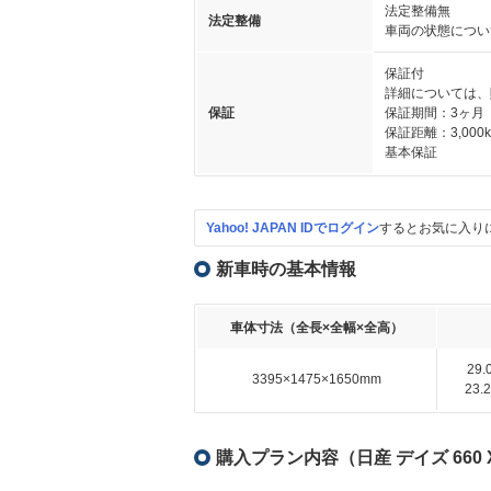
法定整備無
法定整備
車両の状態につい
保証付
詳細については、
保証
保証期間：3ヶ月
保証距離：3,000
基本保証
Yahoo! JAPAN IDでログイン
するとお気に入り
新車時の基本情報
車体寸法（全長×全幅×全高）
29
3395×1475×1650mm
23
購入プラン内容（日産 デイズ 660 