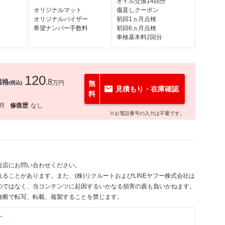
オイル交換14回分
オリジナルマット
傷直しクーポン
オリジナルバイザー
初回1ヵ月点検
希望ナンバー手数料
初回6ヵ月点検
車検基本料2回分
120
価格
.8
万円
無
(税込)
見積もり・在庫確認
料
1月
修復歴
なし
※お電話番号の入力は不要です。
売店にお問い合わせください。
ることがあります。また、(株)リクルートおよびLINEヤフー株式会社は
のではなく、当コンテンツに起因するいかなる損害の責も負いかねます。
無断で転写、転載、複製することを禁じます。
す