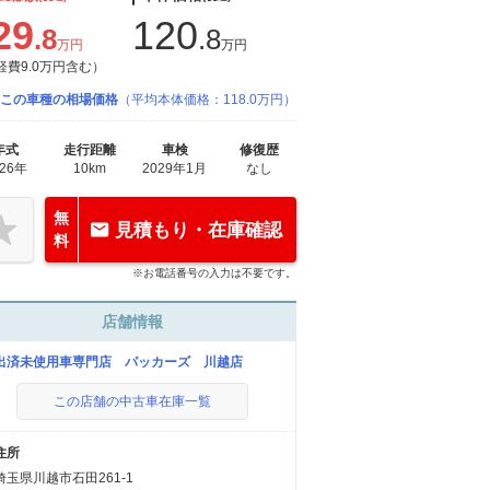
29
120
.8
.8
万円
万円
経費9.0万円含む）
この車種の相場価格
（平均本体価格：118.0万円）
年式
走行距離
車検
修復歴
026年
10km
2029年1月
なし
無
見積もり・在庫確認
料
※お電話番号の入力は不要です。
店舗情報
出済未使用車専門店 パッカーズ 川越店
この店舗の中古車在庫一覧
住所
埼玉県川越市石田261-1