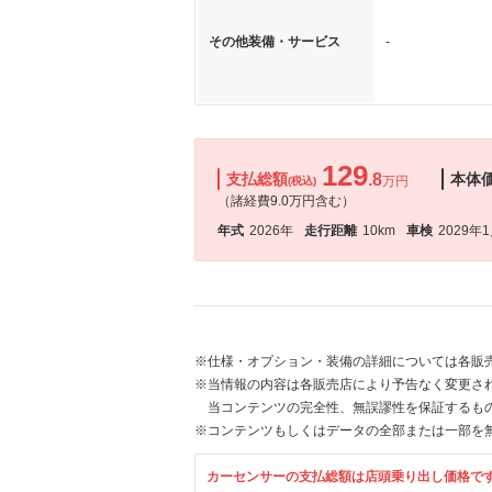
その他装備・サービス
-
129
支払総額
.8
本体
万円
(税込)
（諸経費9.0万円含む）
年式
2026年
走行距離
10km
車検
2029年
※仕様・オプション・装備の詳細については各販
※当情報の内容は各販売店により予告なく変更され
当コンテンツの完全性、無誤謬性を保証するも
※コンテンツもしくはデータの全部または一部を
カーセンサーの支払総額は店頭乗り出し価格で