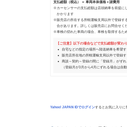
支払総額（税込） ＝ 車両本体価格＋諸費用
※カーセンサーの支払総額は店頭納車を前提に
かかります
※販売店の所在する所轄運輸支局以外で登録す
合があります。詳しくは販売店にお問合せく
※車検の切れた車両の場合、車検を取得するた
【ご注意】以下の場合などで支払総額が変わ
自宅などの指定の場所へ陸送納車を希望す
販売店所在地の所轄運輸支局以外で登録す
商談～契約～登録の間に「登録月」がずれ
（登録月が3月から4月にずれる場合は自
Yahoo! JAPAN IDでログイン
するとお気に入りに