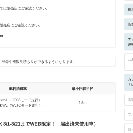
ては販売店にご確認ください。
横
衝
販売店にご確認ください。
km
エ
運
L
に登録や複数見積もりができるようになります。
カ
-/
燃料消費率
最小回転半径
電
.0km/L（JC08モード走行）
4.5m
.2km/L（WLTCモード走行）
フ
X 8/1-8/21までWEB限定！ 届出済未使用車）
ロ