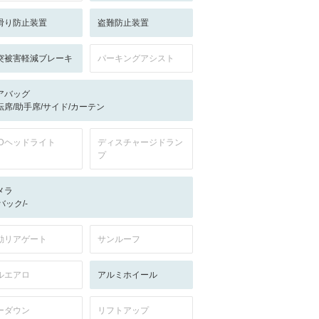
滑り防止装置
盗難防止装置
突被害軽減ブレーキ
パーキングアシスト
アバッグ
転席/助手席/サイド/カーテン
EDヘッドライト
ディスチャージドラン
プ
メラ
-/バック/-
動リアゲート
サンルーフ
ルエアロ
アルミホイール
ーダウン
リフトアップ