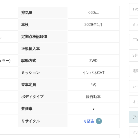
TV:
排気量
660cc
車検
2029年1月
ミ
し
定期点検記録簿
-
ET
正規輸入車
-
3
ュラー)
駆動方式
2WD
電
ミッション
インパネCVT
乗車定員
4名
シ
ボディタイプ
軽自動車
オ
禁煙車
○
ア
リサイクル
リ済込
ク