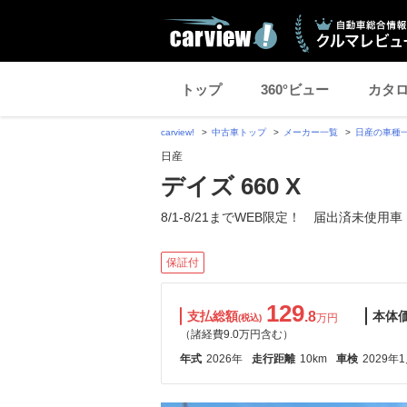
トップ
360°ビュー
カタ
carview!
中古車トップ
メーカー一覧
日産の車種
日産
デイズ 660 X
8/1-8/21までWEB限定！ 届出済未使用車
保証付
129
支払総額
.8
本体
万円
(税込)
（諸経費9.0万円含む）
年式
2026年
走行距離
10km
車検
2029年