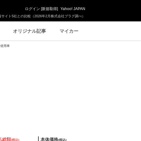
ログイン
[
新規取得
]
Yahoo! JAPAN
サイト5社との比較（2026年2月株式会社プラグ調べ）
オリジナル記事
マイカー
済未使用車
払総額
本体価格
(税込)
(税込)