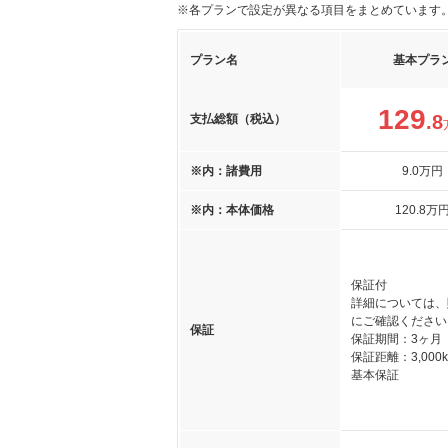
※各プランで設定が異なる項目をまとめています
プラン名
基本プラ
129
.8
支払総額（税込）
※内：諸費用
9
.0
万円
※内：本体価格
120
.8
万
保証付
詳細については、
にご確認ください
保証
保証期間：3ヶ月
保証距離：3,000
基本保証