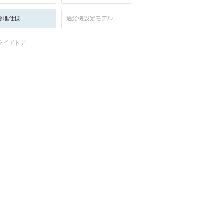
冷地仕様
過給機設定モデル
ライドドア