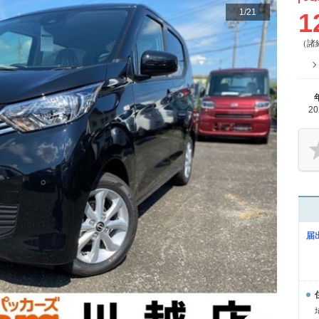
1
/
21
1
（諸
2
届