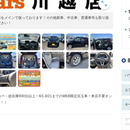
車をメインで扱っております！その他新車、中古車、普通車等も取り扱
ださい！
パ
エ
総在庫800台以上！8/1-8/21までのWEB限定目玉車！来店不要オン
車！！
キ
カ
-/-/-