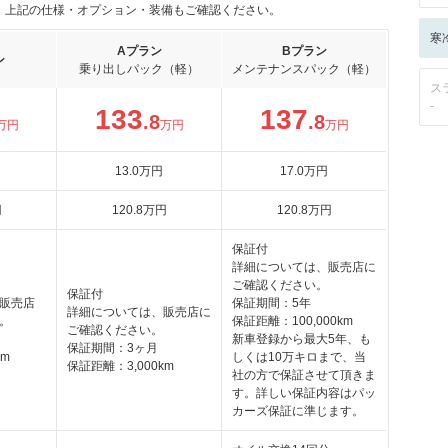
。上記の仕様・オプション・装備もご確認ください。
寒
Aプラン
Bプラン
ン
乗り出しパック（軽）
メンテナンスパック（軽）
ス
-
133
137
.8
.8
万円
万円
万円
13
.0
万円
17
.0
万円
円
120
.8
万円
120
.8
万円
保証付
詳細については、販売店に
ご確認ください。
保証付
販売店
保証期間：5年
詳細については、販売店に
。
保証距離：100,000km
ご確認ください。
新車登録から最大5年、も
保証期間：3ヶ月
km
しくは10万キロまで、当
保証距離：3,000km
社の方で保証させて頂きま
す。詳しい保証内容はパッ
カーズ保証に準じます。