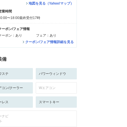
地図を見る（Yahoo!マップ）
営業時間
10:00〜18:00最終受付17時
クーポン/フェア情報
クーポン：あり
フェア：あり
クーポン/フェア情報詳細を見る
装備
ワステ
パワーウィンドウ
アコン/クーラー
Wエアコン
ーレス
スマートキー
ーナビ
/-