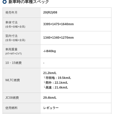
新車時の車種スペック
発売年月
20(R2)/08
車体寸法
3395
×
1475
×
1640
mm
(全長×全幅×全高)
室内寸法
1340
×
1340
×
1270
mm
(全長×全幅×全高)
車両重量
-/-/840
kg
(AT×MT×CVT)
10・15燃費
-
21.2km/L
└市街地：19.5km/L
WLTC燃費
└郊外：22.1km/L
└高速：21.4km/L
JC08燃費
29.4km/L
使用燃料
レギュラー