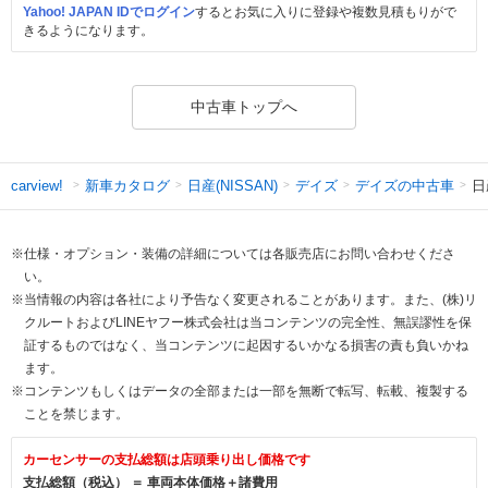
Yahoo! JAPAN IDでログイン
するとお気に入りに登録や複数見積もりがで
きるようになります。
中古車トップへ
新車カタログ
日産(NISSAN)
デイズ
デイズの中古車
日
carview!
※仕様・オプション・装備の詳細については各販売店にお問い合わせくださ
い。
※当情報の内容は各社により予告なく変更されることがあります。また、(株)リ
クルートおよびLINEヤフー株式会社は当コンテンツの完全性、無誤謬性を保
証するものではなく、当コンテンツに起因するいかなる損害の責も負いかね
ます。
※コンテンツもしくはデータの全部または一部を無断で転写、転載、複製する
ことを禁じます。
カーセンサーの支払総額は店頭乗り出し価格です
支払総額（税込） ＝ 車両本体価格＋諸費用