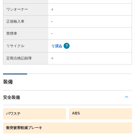
ワンオーナー
○
正規輸入車
-
禁煙車
-
リサイクル
リ済込
定期点検記録簿
○
装備
安全装備
ABS
パワステ
衝突被害軽減ブレーキ