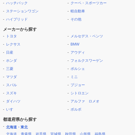
ハッチバック
クーペ・スポーツカー
ステーションワゴン
軽自動車
ハイブリッド
その他
メーカーから探す
トヨタ
メルセデス・ベンツ
レクサス
BMW
日産
アウディ
ホンダ
フォルクスワーゲン
三菱
ポルシェ
マツダ
ミニ
スバル
プジョー
スズキ
シトロエン
ダイハツ
アルファ ロメオ
いすゞ
ボルボ
都道府県から探す
北海道・東北
北海道
青森県
岩手県
宮城県
秋田県
山形県
福島県