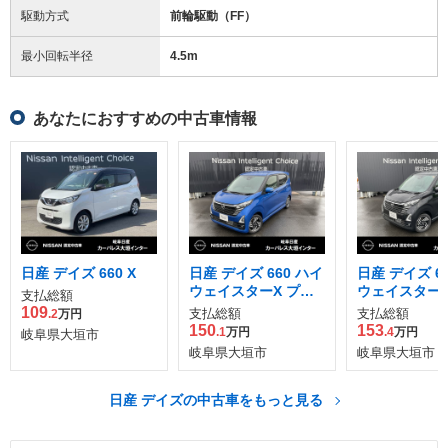
駆動方式
前輪駆動（FF）
最小回転半径
4.5
m
あなたにおすすめの中古車情報
日産 デイズ 660 X
日産 デイズ 660 ハイ
日産 デイズ 6
ウェイスターX プロ
ウェイスターX
支払総額
パイロット エディシ
パイロット エ
109
支払総額
支払総額
.2
万円
ョン
ョン
150
153
.1
万円
.4
万円
岐阜県大垣市
岐阜県大垣市
岐阜県大垣市
日産 デイズの中古車をもっと見る