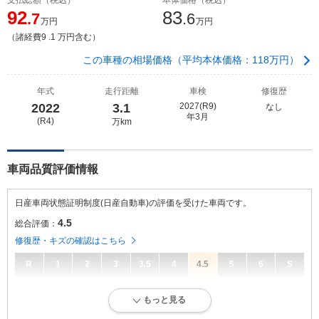
92
83
.7
.6
万円
万円
（諸経費9 .1 万円含む）
この車種の相場価格（平均本体価格：118万円）
年式
走行距離
車検
修復歴
2022
3.1
2027(R9)
なし
年3月
(R4)
万km
車両品質評価情報
日産車両状態証明制度(日産自動車)の評価を受けた車両です。
4.5
総合評価：
修復歴・キズの確認はこちら
R
1
2
3
3.5
4
4.5
5
6
S
4.5
総合評価：
もっと見る
走行距離10万キロ以内。キズ・へこみ等が少なく良好な状態です。