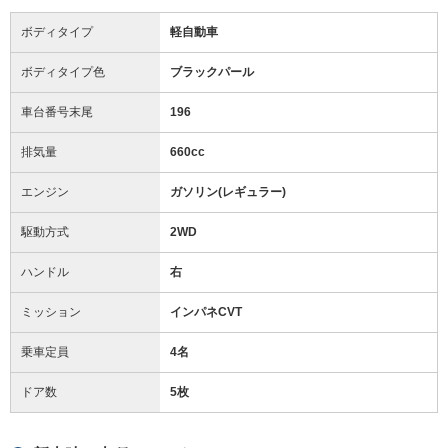
ボディタイプ
軽自動車
ボディタイプ色
ブラックパール
車台番号末尾
196
排気量
660cc
エンジン
ガソリン(レギュラー)
駆動方式
2WD
ハンドル
右
ミッション
インパネCVT
乗車定員
4名
ドア数
5枚