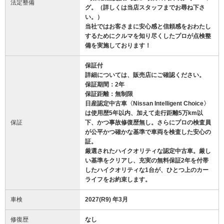
法定整備
グ。（詳しくは当店スタッフまでお尋ね下さ
い。）
当社ではお客さまに安心感と信頼感をおわたし
するためにクルマを知り尽くしたプロが点検整
備を実施しております！
保証付
詳細については、販売店にご確認ください。
保証期間：2年
保証距離：無制限
日産認定中古車〈Nissan Intelligent Choice〉
は使用歴5年以内、加えて走行距離5万km以
保証
下、かつ事故修復歴無し。さらにプロの検査員
が公平かつ確かな基準で車両を検査した安心の
証。
厳選されたハイクオリティな認定中古車。厳し
い基準をクリアし、充実の無料保証2年を付帯
したハイクオリティな1台が、ひとつ上のカー
ライフをお約束します。
車検
2027(R9) 年3月
修復歴
なし