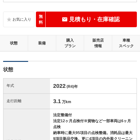
この中古車の「車両品質評価書」を見る
無
見積もり・在庫確認
料
購入
販売店
車種
状態
装備
プラン
情報
スペック
状態
2022
年式
(R4)
年
3.1
走行距離
万km
法定整備付
法定12ヶ月点検付※貨物など一部車両は6ヶ月
点検
納車時に最大95項目の点検整備。消耗品は最大
9項目新品交換。更に4項目の内外装クリーニン