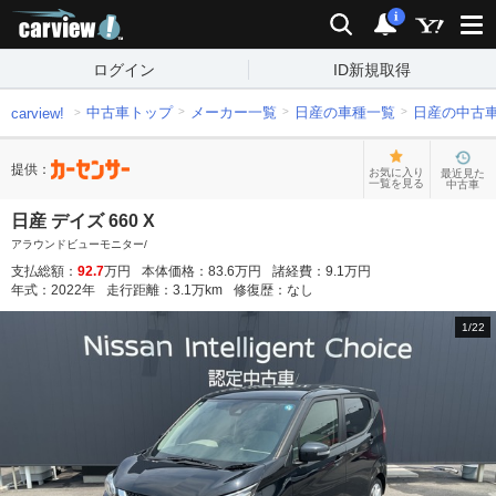
carview!
検索
通知
i
ログイン
ID新規取得
中古車トップ
メーカー一覧
日産の車種一覧
日産の中古
carview!
提供：
お気に入り
最近見た
一覧を見る
中古車
日産 デイズ 660 X
アラウンドビューモニター/
支払総額：
92.7
万円
本体価格：
83.6
万円
諸経費：
9.1
万円
年式：
2022
年
走行距離：
3.1
万km
修復歴：
なし
1
/
22