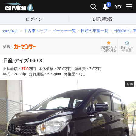
carview!
検索
通知
i
ログイン
ID新規取得
中古車トップ
メーカー一覧
日産の車種一覧
日産の中古
carview!
提供：
お気に入り
最近見た
一覧を見る
中古車
日産 デイズ 660 X
支払総額：
37.0
万円
本体価格：
30.0
万円
諸経費：
7.0
万円
年式：
2013
年
走行距離：
6.5
万km
修復歴：
なし
1
/
16