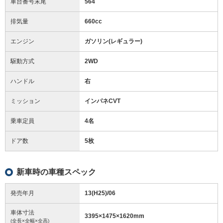
車台番号末尾
564
排気量
660cc
エンジン
ガソリン(レギュラー)
駆動方式
2WD
ハンドル
右
ミッション
インパネCVT
乗車定員
4名
ドア数
5枚
新車時の車種スペック
発売年月
13(H25)/06
車体寸法
3395
×
1475
×
1620
mm
(全長×全幅×全高)