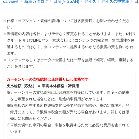
新車カタログ
日産(NISSAN)
デイズ
デイズの中古車
日
carview!
※仕様・オプション・装備の詳細については各販売店にお問い合わせくださ
い。
※当情報の内容は各社により予告なく変更されることがあります。また、(株)リ
クルートおよびLINEヤフー株式会社は当コンテンツの完全性、無誤謬性を保
証するものではなく、当コンテンツに起因するいかなる損害の責も負いかね
ます。
※コンテンツもしくはデータの全部または一部を無断で転写、転載、複製する
ことを禁じます。
カーセンサーの支払総額は店頭乗り出し価格です
支払総額（税込） ＝ 車両本体価格＋諸費用
※カーセンサーの支払総額は店頭納車を前提にしています。自宅への納車
をご希望された場合などは、別途納車費用がかかります
※販売店の所在する所轄運輸支局以外で登録する際や、車の定置場所、登
録月によって、手数料や税金の額が異なる場合があります。詳しくは販
売店にお問合せください
※車検の切れた車両の場合、車検を取得するために必要な費用も含まれて
います