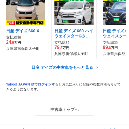
日産 デイズ 660 X
日産 デイズ 660 ハイ
日産 デイズ 6
ウェイスターGター
ウェイスター
支払総額
ボ
24
支払総額
支払総額
.9
万円
79
99
.8
万円
.6
万円
兵庫県揖保郡太子町
兵庫県揖保郡太子町
兵庫県揖保郡太
日産 デイズの中古車をもっと見る
Yahoo! JAPAN IDでログイン
するとお気に入りに登録や複数見積もりがで
きるようになります。
中古車トップへ