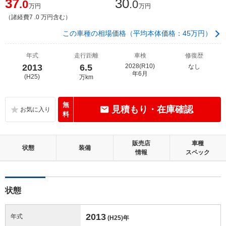
37
30
.0
.0
万円
万円
（諸経費7 .0 万円含む）
この車種の相場価格（平均本体価格：45万円）
年式
走行距離
車検
修復歴
2013
6.5
2028(R10)
なし
年6月
(H25)
万km
無
見積もり・在庫確認
料
販売店
車種
状態
装備
情報
スペック
状態
2013
年式
(H25)
年