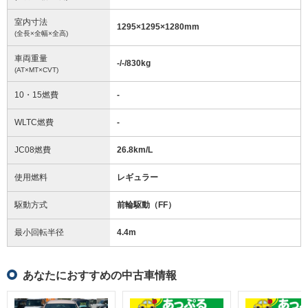
室内寸法
1295
×
1295
×
1280
mm
(全長×全幅×全高)
車両重量
-/-/830
kg
(AT×MT×CVT)
10・15燃費
-
WLTC燃費
-
JC08燃費
26.8km/L
使用燃料
レギュラー
駆動方式
前輪駆動（FF）
最小回転半径
4.4
m
あなたにおすすめの中古車情報