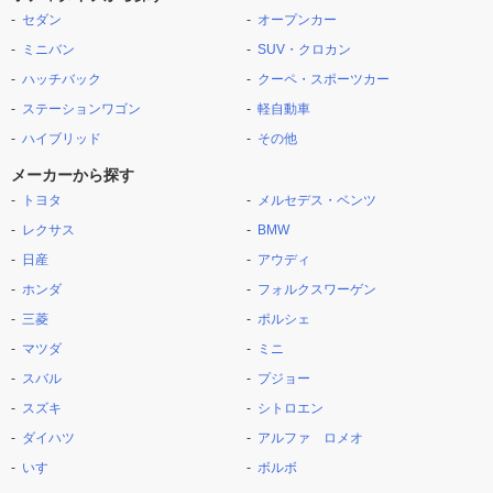
セダン
オープンカー
ミニバン
SUV・クロカン
ハッチバック
クーペ・スポーツカー
ステーションワゴン
軽自動車
ハイブリッド
その他
メーカーから探す
トヨタ
メルセデス・ベンツ
レクサス
BMW
日産
アウディ
ホンダ
フォルクスワーゲン
三菱
ポルシェ
マツダ
ミニ
スバル
プジョー
スズキ
シトロエン
ダイハツ
アルファ ロメオ
いすゞ
ボルボ