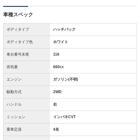
車種スペック
ボディタイプ
ハッチバック
ボディタイプ色
ホワイト
車台番号末尾
116
排気量
660cc
エンジン
ガソリン(不明)
駆動方式
2WD
ハンドル
右
ミッション
インパネCVT
乗車定員
4名