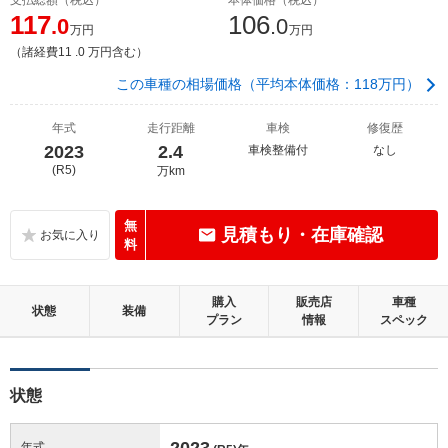
117
106
.0
.0
万円
万円
（諸経費11 .0 万円含む）
この車種の相場価格（平均本体価格：118万円）
年式
走行距離
車検
修復歴
2023
2.4
車検整備付
なし
(R5)
万km
無
見積もり・在庫確認
料
購入
販売店
車種
状態
装備
プラン
情報
スペック
状態
2023
年式