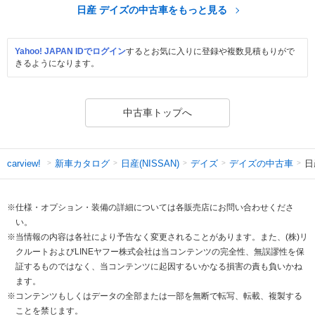
日産 デイズの中古車をもっと見る
Yahoo! JAPAN IDでログイン
するとお気に入りに登録や複数見積もりがで
きるようになります。
中古車トップへ
新車カタログ
日産(NISSAN)
デイズ
デイズの中古車
日
carview!
※仕様・オプション・装備の詳細については各販売店にお問い合わせくださ
い。
※当情報の内容は各社により予告なく変更されることがあります。また、(株)リ
クルートおよびLINEヤフー株式会社は当コンテンツの完全性、無誤謬性を保
証するものではなく、当コンテンツに起因するいかなる損害の責も負いかね
ます。
※コンテンツもしくはデータの全部または一部を無断で転写、転載、複製する
ことを禁じます。