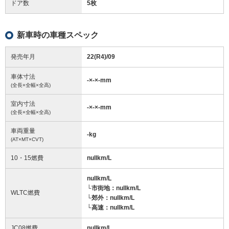
ドア数
5枚
新車時の車種スペック
発売年月
22(R4)/09
車体寸法
-
×
-
×
-
mm
(全長×全幅×全高)
室内寸法
-
×
-
×
-
mm
(全長×全幅×全高)
車両重量
-
kg
(AT×MT×CVT)
10・15燃費
nullkm/L
nullkm/L
└市街地：nullkm/L
WLTC燃費
└郊外：nullkm/L
└高速：nullkm/L
JC08燃費
nullkm/L