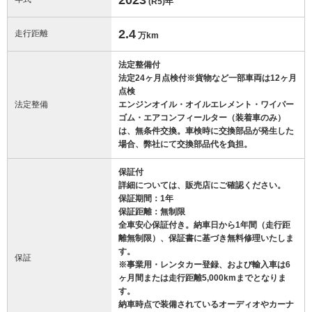
(R5)
年
2.4
走行距離
万km
法定整備付
法定24ヶ月点検付※貨物など一部車両は12ヶ月
点検
法定整備
エンジンオイル・オイルエレメント・ワイパー
ゴム・エアコンフィールター（装着車のみ）
は、無条件交換。車検時に交換部品が発生した
場合、弊社にて交換部品代を負担。
保証付
詳細については、販売店にご確認ください。
保証期間：1年
保証距離：無制限
全車安心保証付き。納車日から1年間（走行距
離無制限）、保証書に基づき無料修理いたしま
す。
保証
※事業用・レンタカー登録、および輸入車は6
ヶ月間または走行距離5,000kmまでとなりま
す。
納車時点で装備されているオーディオやカーナ