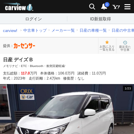
carview!
検索
通知
i
ログイン
ID新規取得
中古車トップ
メーカー一覧
日産の車種一覧
日産の中古
carview!
提供：
お気に入り
最近見た
一覧を見る
中古車
日産 デイズ B
メモリナビ・ETC・Bluetooth・衝突回避軽減/
支払総額：
117.0
万円
本体価格：
106.0
万円
諸経費：
11.0
万円
年式：
2023
年
走行距離：
2.4
万km
修復歴：
なし
1
/
23