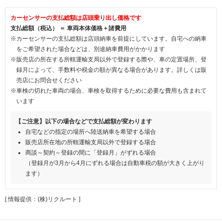
カーセンサーの支払総額は店頭乗り出し価格です
支払総額（税込） ＝ 車両本体価格＋諸費用
※カーセンサーの支払総額は店頭納車を前提にしています。自宅への納車
をご希望された場合などは、別途納車費用がかかります
※販売店の所在する所轄運輸支局以外で登録する際や、車の定置場所、登
録月によって、手数料や税金の額が異なる場合があります。詳しくは販
売店にお問合せください
※車検の切れた車両の場合、車検を取得するために必要な費用も含まれて
います
【ご注意】以下の場合などで支払総額が変わります
自宅などの指定の場所へ陸送納車を希望する場合
販売店所在地の所轄運輸支局以外で登録する場合
商談～契約～登録の間に「登録月」がずれる場合
（登録月が3月から4月にずれる場合は自動車税の額が大きく上がり
ます）
[ 情報提供：(株)リクルート ]