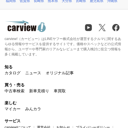
福岡県
佐賀県
長崎県
熊本県
大分県
宮崎県
鹿児島県
沖縄県
carview!（カービュー）はLINEヤフー株式会社が運営するクルマに関するあ
らゆる情報やサービスを提供するサイトです。価格やスペックなどの公式情
報から、ユーザーや専門家のリアルなレビューまで購入検討に役立つ情報を
多く掲載しています。
知る
カタログ
ニュース
オリジナル記事
買う・売る
中古車検索
新車見積り
車買取
楽しむ
マイカー
みんカラ
サービス
carview!について
運営会社
お知らせ
プライバシーポリシー