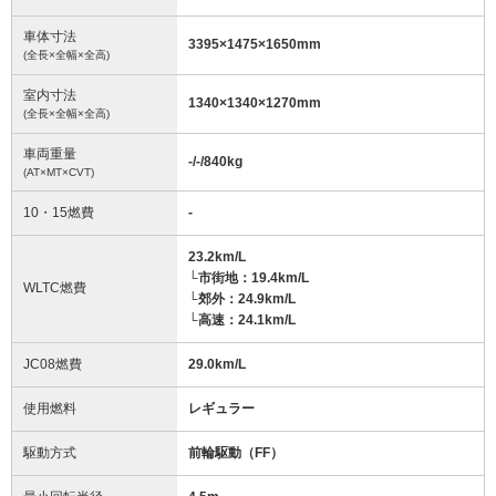
車体寸法
3395
×
1475
×
1650
mm
(全長×全幅×全高)
室内寸法
1340
×
1340
×
1270
mm
(全長×全幅×全高)
車両重量
-/-/840
kg
(AT×MT×CVT)
10・15燃費
-
23.2km/L
└市街地：19.4km/L
WLTC燃費
└郊外：24.9km/L
└高速：24.1km/L
JC08燃費
29.0km/L
使用燃料
レギュラー
駆動方式
前輪駆動（FF）