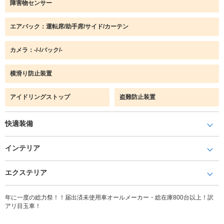
障害物センサー
エアバック：運転席/助手席/サイド/カーテン
カメラ：-/-/バック/-
横滑り防止装置
アイドリングストップ
盗難防止装置
快適装備
インテリア
エクステリア
年に一度の総力祭！！届出済未使用車オールメーカー・総在庫800台以上！訳
アリ目玉車！