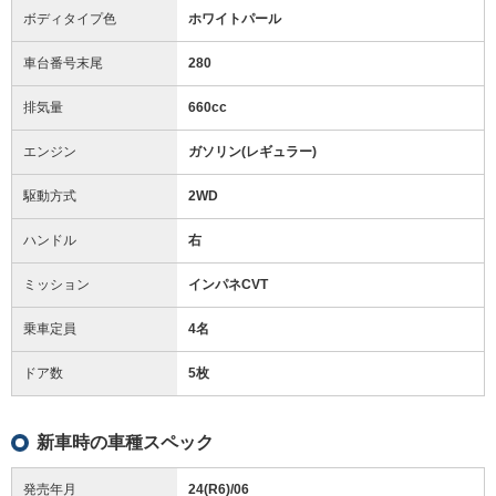
ボディタイプ色
ホワイトパール
車台番号末尾
280
排気量
660cc
エンジン
ガソリン(レギュラー)
駆動方式
2WD
ハンドル
右
ミッション
インパネCVT
乗車定員
4名
ドア数
5枚
新車時の車種スペック
発売年月
24(R6)/06