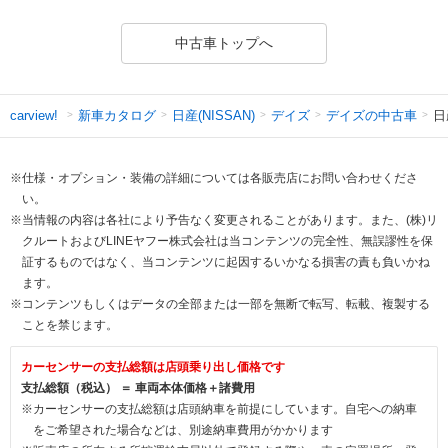
中古車トップへ
新車カタログ
日産(NISSAN)
デイズ
デイズの中古車
日
carview!
※仕様・オプション・装備の詳細については各販売店にお問い合わせくださ
い。
※当情報の内容は各社により予告なく変更されることがあります。また、(株)リ
クルートおよびLINEヤフー株式会社は当コンテンツの完全性、無誤謬性を保
証するものではなく、当コンテンツに起因するいかなる損害の責も負いかね
ます。
※コンテンツもしくはデータの全部または一部を無断で転写、転載、複製する
ことを禁じます。
カーセンサーの支払総額は店頭乗り出し価格です
支払総額（税込） ＝ 車両本体価格＋諸費用
※カーセンサーの支払総額は店頭納車を前提にしています。自宅への納車
をご希望された場合などは、別途納車費用がかかります