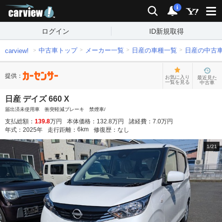
carview!
検索
通知
i
ログイン
ID新規取得
中古車トップ
メーカー一覧
日産の車種一覧
日産の中古
carview!
提供：
お気に入り
最近見た
一覧を見る
中古車
日産 デイズ 660 X
届出済未使用車 衝突軽減ブレーキ 禁煙車/
支払総額：
139.8
万円
本体価格：
132.8
万円
諸経費：
7.0
万円
6
km
年式：
2025
年
走行距離：
修復歴：
なし
1
/
21