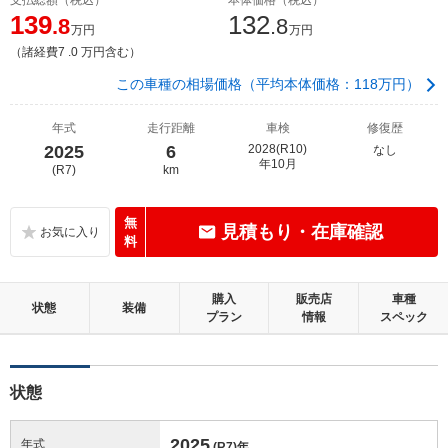
139
132
.8
.8
万円
万円
（諸経費7 .0 万円含む）
この車種の相場価格（平均本体価格：118万円）
年式
走行距離
車検
修復歴
2025
6
2028(R10)
なし
年10月
(R7)
km
無
見積もり・在庫確認
料
購入
販売店
車種
状態
装備
プラン
情報
スペック
状態
2025
年式
(R7)
年