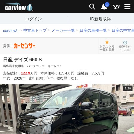
carview!
検索
通知
i
ログイン
ID新規取得
中古車トップ
メーカー一覧
日産の車種一覧
日産の中古
carview!
提供：
お気に入り
最近見た
一覧を見る
中古車
日産 デイズ 660 S
届出済未使用車 バックカメラ キーレス/
支払総額：
122.9
万円
本体価格：
115.4
万円
諸経費：
7.5
万円
8
km
年式：
2026
年
走行距離：
修復歴：
なし
1
/
20