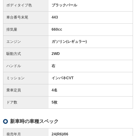
ボディタイプ色
ブラックパール
車台番号末尾
443
排気量
660cc
エンジン
ガソリン(レギュラー)
駆動方式
2WD
ハンドル
右
ミッション
インパネCVT
乗車定員
4名
ドア数
5枚
新車時の車種スペック
発売年月
24(R6)/06