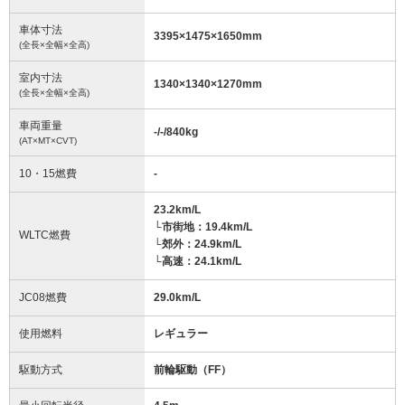
車体寸法
3395
×
1475
×
1650
mm
(全長×全幅×全高)
室内寸法
1340
×
1340
×
1270
mm
(全長×全幅×全高)
車両重量
-/-/840
kg
(AT×MT×CVT)
10・15燃費
-
23.2km/L
└市街地：19.4km/L
WLTC燃費
└郊外：24.9km/L
└高速：24.1km/L
JC08燃費
29.0km/L
使用燃料
レギュラー
駆動方式
前輪駆動（FF）