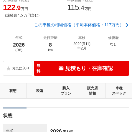
122
115
.9
.4
万円
万円
（諸経費7 .5 万円含む）
この車種の相場価格（平均本体価格：117万円）
年式
走行距離
車検
修復歴
2026
8
2029(R11)
なし
年2月
(R8)
km
無
見積もり・在庫確認
料
購入
販売店
車種
状態
装備
プラン
情報
スペック
状態
2026
年式
(R8)
年