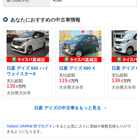
最小回転半径
4.5
m
あなたにおすすめの中古車情報
日産 デイズ 660 ハイ
日産 デイズ 660 X
日産 デイズ 66
ウェイスターX
支払総額
支払総額
119
139
支払総額
.9
万円
.9
万円
139
.9
万円
大分県大分市
大分県大分市
大分県大分市
日産 デイズの中古車をもっと見る
Yahoo! JAPAN IDでログイン
するとお気に入りに登録や複数見積もりがで
きるようになります。