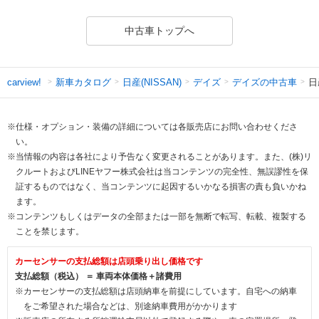
中古車トップへ
新車カタログ
日産(NISSAN)
デイズ
デイズの中古車
日
carview!
※仕様・オプション・装備の詳細については各販売店にお問い合わせくださ
い。
※当情報の内容は各社により予告なく変更されることがあります。また、(株)リ
クルートおよびLINEヤフー株式会社は当コンテンツの完全性、無誤謬性を保
証するものではなく、当コンテンツに起因するいかなる損害の責も負いかね
ます。
※コンテンツもしくはデータの全部または一部を無断で転写、転載、複製する
ことを禁じます。
カーセンサーの支払総額は店頭乗り出し価格です
支払総額（税込） ＝ 車両本体価格＋諸費用
※カーセンサーの支払総額は店頭納車を前提にしています。自宅への納車
をご希望された場合などは、別途納車費用がかかります