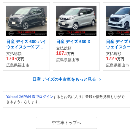
日産 デイズ 660 ハイ
日産 デイズ 660 X
日産 デイズ 6
ウェイスターX プロ
ウェイスターX
支払総額
パイロット エディシ
パイロット エ
107
支払総額
支払総額
.1
万円
ョン
ョン
170
172
.9
万円
.9
万円
広島県福山市
広島県福山市
広島県福山市
日産 デイズの中古車をもっと見る
Yahoo! JAPAN IDでログイン
するとお気に入りに登録や複数見積もりがで
きるようになります。
中古車トップへ