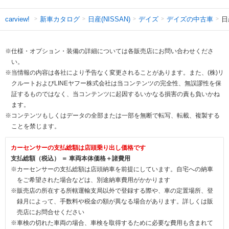
新車カタログ
日産(NISSAN)
デイズ
デイズの中古車
日
carview!
※仕様・オプション・装備の詳細については各販売店にお問い合わせくださ
い。
※当情報の内容は各社により予告なく変更されることがあります。また、(株)リ
クルートおよびLINEヤフー株式会社は当コンテンツの完全性、無誤謬性を保
証するものではなく、当コンテンツに起因するいかなる損害の責も負いかね
ます。
※コンテンツもしくはデータの全部または一部を無断で転写、転載、複製する
ことを禁じます。
カーセンサーの支払総額は店頭乗り出し価格です
支払総額（税込） ＝ 車両本体価格＋諸費用
※カーセンサーの支払総額は店頭納車を前提にしています。自宅への納車
をご希望された場合などは、別途納車費用がかかります
※販売店の所在する所轄運輸支局以外で登録する際や、車の定置場所、登
録月によって、手数料や税金の額が異なる場合があります。詳しくは販
売店にお問合せください
※車検の切れた車両の場合、車検を取得するために必要な費用も含まれて