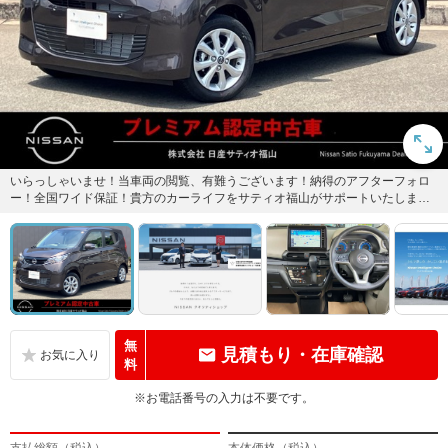
いらっしゃいませ！当車両の閲覧、有難うございます！納得のアフターフォロ
ー！全国ワイド保証！貴方のカーライフをサティオ福山がサポートいたしま
す！まずはご連絡を。TEL 08...
無
見積もり・在庫確認
料
※お電話番号の入力は不要です。
支払総額（税込）
本体価格（税込）