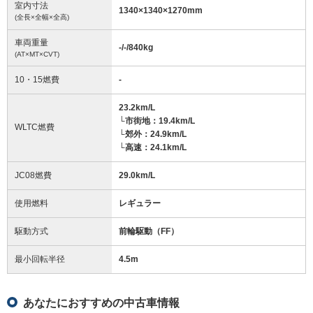
室内寸法
1340
×
1340
×
1270
mm
(全長×全幅×全高)
車両重量
-/-/840
kg
(AT×MT×CVT)
10・15燃費
-
23.2km/L
└市街地：19.4km/L
WLTC燃費
└郊外：24.9km/L
└高速：24.1km/L
JC08燃費
29.0km/L
使用燃料
レギュラー
駆動方式
前輪駆動（FF）
最小回転半径
4.5
m
あなたにおすすめの中古車情報