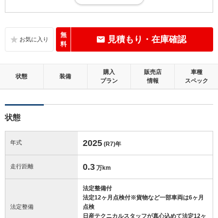
目立たない傷・凹み等が少しありますが、概ね良好な状態。走行5万km
未満
内装：
無
見積もり・在庫確認
補修の必要な目立つ損傷、悪臭等がないこと
料
外装：
購入
販売店
車種
補修の必要な目立つ損傷がないこと
状態
装備
プラン
情報
スペック
修復歴：無
状態
この中古車の「車両品質評価書」を見る
2025
年式
(R7)
年
0.3
走行距離
万km
法定整備付
法定12ヶ月点検付※貨物など一部車両は6ヶ月
法定整備
点検
日産テクニカルスタッフが真心込めて法定12ヶ