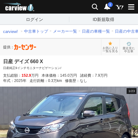
carview!
検索
通知
i
ログイン
ID新規取得
中古車トップ
メーカー一覧
日産の車種一覧
日産の中古
carview!
提供：
お気に入り
最近見た
一覧を見る
中古車
日産 デイズ 660 X
日産純正9インチモニターナビゲーション/
支払総額：
152.9
万円
本体価格：
145.0
万円
諸経費：
7.9
万円
年式：
2025
年
走行距離：
0.3
万km
修復歴：
なし
1
/
23