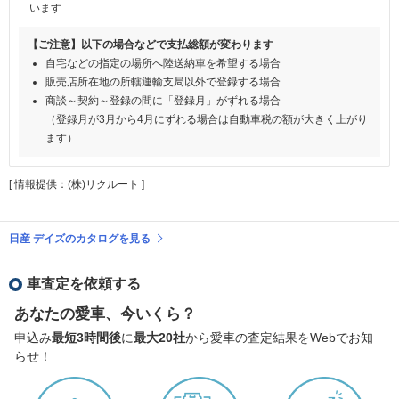
います
【ご注意】以下の場合などで支払総額が変わります
自宅などの指定の場所へ陸送納車を希望する場合
販売店所在地の所轄運輸支局以外で登録する場合
商談～契約～登録の間に「登録月」がずれる場合
（登録月が3月から4月にずれる場合は自動車税の額が大きく上がり
ます）
[ 情報提供：(株)リクルート ]
日産 デイズのカタログを見る
車査定を依頼する
あなたの愛車、今いくら？
申込み
最短3時間後
に
最大20社
から愛車の査定結果をWebでお知
らせ！