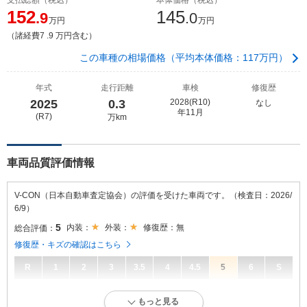
152
145
.9
.0
万円
万円
（諸経費7 .9 万円含む）
この車種の相場価格（平均本体価格：117万円）
年式
走行距離
車検
修復歴
2025
0.3
2028(R10)
なし
年11月
(R7)
万km
車両品質評価情報
V-CON（日本自動車査定協会）の評価を受けた車両です。（検査日：2026/
6/9）
5
内装：
外装：
修復歴：無
総合評価：
修復歴・キズの確認はこちら
R
1
2
3
3.5
4
4.5
5
6
S
5
総合評価：
もっと見る