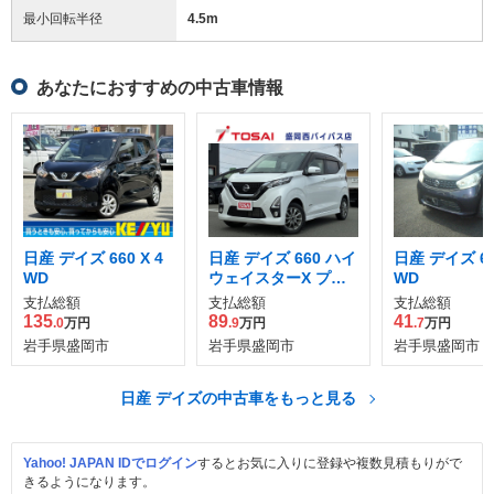
最小回転半径
4.5
m
あなたにおすすめの中古車情報
日産 デイズ 660 X 4
日産 デイズ 660 ハイ
日産 デイズ 660
WD
ウェイスターX プロ
WD
パイロット エディシ
支払総額
支払総額
支払総額
ョン 4WD
135
89
41
.0
万円
.9
万円
.7
万円
岩手県盛岡市
岩手県盛岡市
岩手県盛岡市
日産 デイズの中古車をもっと見る
Yahoo! JAPAN IDでログイン
するとお気に入りに登録や複数見積もりがで
きるようになります。