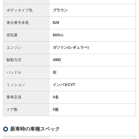
ボディタイプ色
ブラウン
車台番号末尾
828
排気量
660cc
エンジン
ガソリン(レギュラー)
駆動方式
4WD
ハンドル
右
ミッション
インパネCVT
乗車定員
4名
ドア数
5枚
新車時の車種スペック