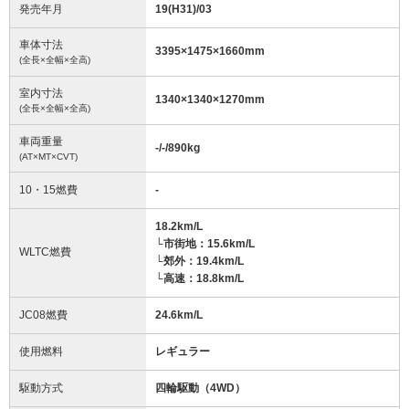
発売年月
19(H31)/03
車体寸法
3395
×
1475
×
1660
mm
(全長×全幅×全高)
室内寸法
1340
×
1340
×
1270
mm
(全長×全幅×全高)
車両重量
-/-/890
kg
(AT×MT×CVT)
10・15燃費
-
18.2km/L
└市街地：15.6km/L
WLTC燃費
└郊外：19.4km/L
└高速：18.8km/L
JC08燃費
24.6km/L
使用燃料
レギュラー
駆動方式
四輪駆動（4WD）