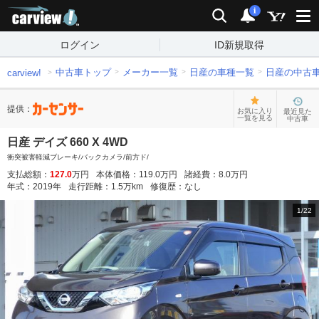
carview!
検索
通知
i
ログイン
ID新規取得
中古車トップ
メーカー一覧
日産の車種一覧
日産の中古
carview!
提供：
お気に入り
最近見た
一覧を見る
中古車
日産 デイズ 660 X 4WD
衝突被害軽減ブレーキ/バックカメラ/前方ド/
支払総額：
127.0
万円
本体価格：
119.0
万円
諸経費：
8.0
万円
年式：
2019
年
走行距離：
1.5
万km
修復歴：
なし
1
/
22