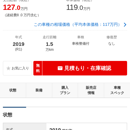
127
119
.0
.0
万円
万円
（諸経費8 .0 万円含む）
この車種の相場価格（平均本体価格：117万円）
年式
走行距離
車検
修復歴
2019
1.5
車検整備付
なし
(R1)
万km
無
見積もり・在庫確認
料
購入
販売店
車種
状態
装備
プラン
情報
スペック
状態
2019
年式