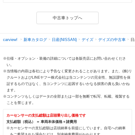
中古車トップへ
新車カタログ
日産(NISSAN)
デイズ
デイズの中古車
日
carview!
※仕様・オプション・装備の詳細については各販売店にお問い合わせくださ
い。
※当情報の内容は各社により予告なく変更されることがあります。また、(株)リ
クルートおよびLINEヤフー株式会社は当コンテンツの完全性、無誤謬性を保
証するものではなく、当コンテンツに起因するいかなる損害の責も負いかね
ます。
※コンテンツもしくはデータの全部または一部を無断で転写、転載、複製する
ことを禁じます。
カーセンサーの支払総額は店頭乗り出し価格です
支払総額（税込） ＝ 車両本体価格＋諸費用
※カーセンサーの支払総額は店頭納車を前提にしています。自宅への納車
をご希望された場合などは、別途納車費用がかかります