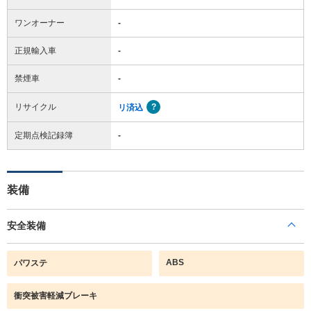
ワンオーナー
-
正規輸入車
-
禁煙車
-
リサイクル
リ済込
定期点検記録簿
-
装備
安全装備
ABS
パワステ
衝突被害軽減ブレーキ