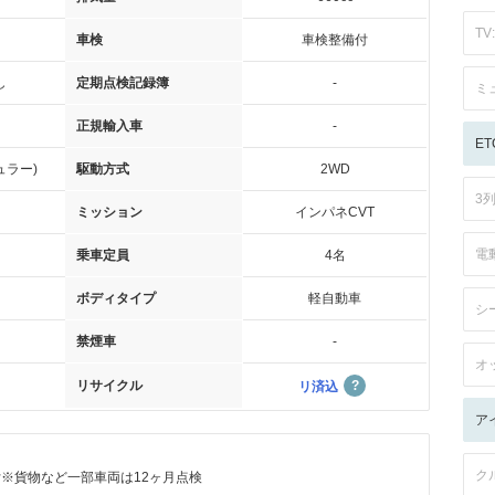
TV:
車検
車検整備付
し
定期点検記録簿
-
ミ
正規輸入車
-
ET
ュラー)
駆動方式
2WD
3
ミッション
インパネCVT
電
乗車定員
4名
ボディタイプ
軽自動車
シ
禁煙車
-
オ
リサイクル
リ済込
ア
ク
付※貨物など一部車両は12ヶ月点検