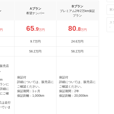
Bプラン
Aプラン
寒
ン
プレミアム2年2万km保証
希望ナンバー
プラン
ス
65
80
-
.9
.8
円
万円
万円
9
.7
万円
24
.6
万円
56
.2
万円
56
.2
万円
販売店
。
保証付
保証付
km
詳細については、販売店に
詳細については、販売店に
ランに
ご確認ください。
ご確認ください。
詳細に
保証期間：1ヶ月
保証期間：2年
にご確
保証距離：1,000km
保証距離：20,000km
又は走行
いていま