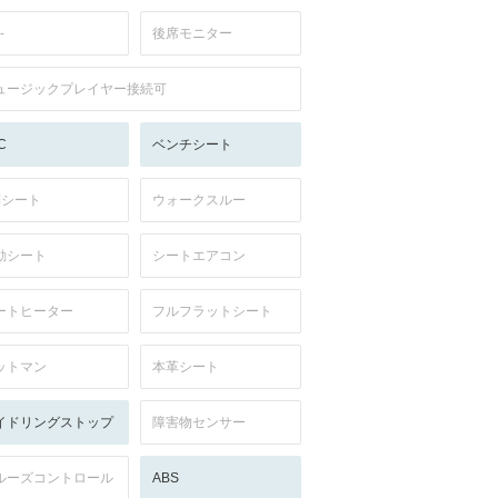
-
後席モニター
ュージックプレイヤー接続可
C
ベンチシート
列シート
ウォークスルー
動シート
シートエアコン
ートヒーター
フルフラットシート
ットマン
本革シート
イドリングストップ
障害物センサー
ルーズコントロール
ABS