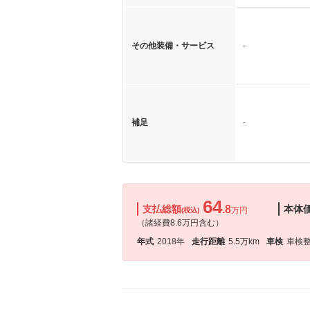
その他装備・サービス
-
補足
-
64
支払総額
.8
本体
万円
(税込)
（諸経費8.6万円含む）
年式
2018年
走行距離
5.5万km
車検
車検