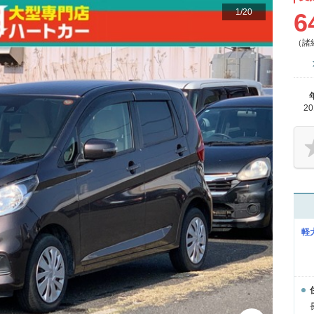
1
/
20
6
（諸
2
軽