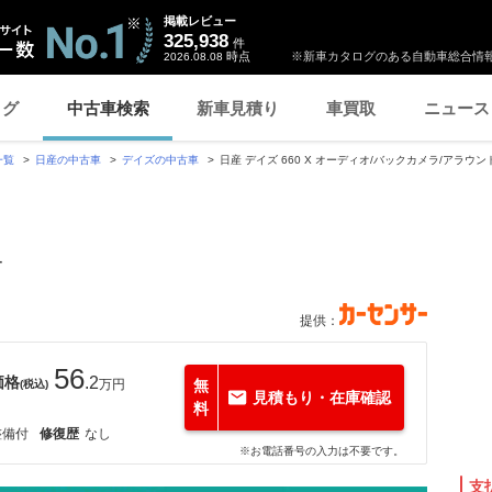
掲載レビュー
325,938
件
時点
※新車カタログのある自動車総合情報
2026.08.08
ログ
中古車検索
新車見積り
車買取
ニュース
一覧
日産の中古車
デイズの中古車
日産 デイズ 660 X オーディオ/バックカメラ/アラウ
ー
提供：
56
価格
.2
万円
無
(税込)
見積もり・在庫確認
料
整備付
修復歴
なし
※お電話番号の入力は不要です。
支