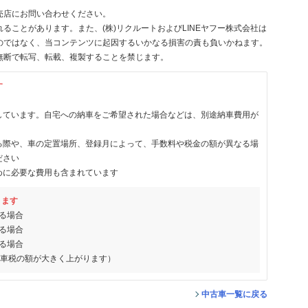
売店にお問い合わせください。
ることがあります。また、(株)リクルートおよびLINEヤフー株式会社は
のではなく、当コンテンツに起因するいかなる損害の責も負いかねます。
無断で転写、転載、複製することを禁じます。
す
しています。自宅への納車をご希望された場合などは、別途納車費用が
る際や、車の定置場所、登録月によって、手数料や税金の額が異なる場
ださい
めに必要な費用も含まれています
ります
る場合
る場合
る場合
動車税の額が大きく上がります）
中古車一覧に戻る