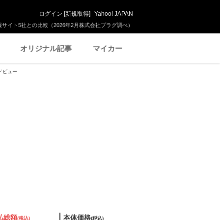
ログイン
[
新規取得
]
Yahoo! JAPAN
サイト5社との比較（2026年2月株式会社プラグ調べ）
オリジナル記事
マイカー
ンドビュー
払総額
本体価格
(税込)
(税込)