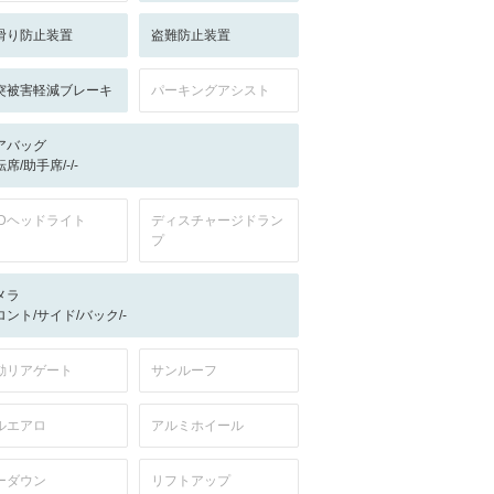
滑り防止装置
盗難防止装置
突被害軽減ブレーキ
パーキングアシスト
アバッグ
席/助手席/-/-
EDヘッドライト
ディスチャージドラン
プ
メラ
ロント/サイド/バック/-
動リアゲート
サンルーフ
ルエアロ
アルミホイール
ーダウン
リフトアップ