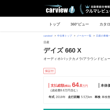
トップ
360°ビュー
カタ
carview!
中古車トップ
メーカー一覧
日産の車種
日産
デイズ 660 X
オーディオ/バックカメラ/アラウンドビュ
保証付
64
支払総額
.8
本体
万円
(税込)
（諸経費8.6万円含む）
年式
2018年
走行距離
5.5万km
車検
車検