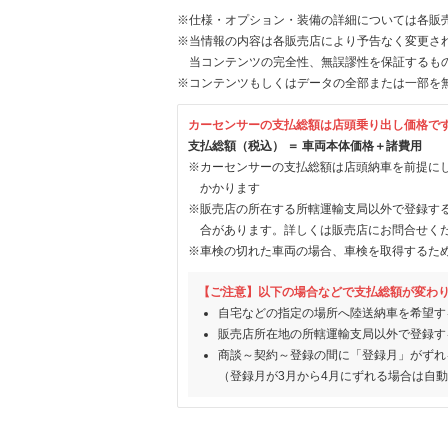
※仕様・オプション・装備の詳細については各販
※当情報の内容は各販売店により予告なく変更され
当コンテンツの完全性、無誤謬性を保証するも
※コンテンツもしくはデータの全部または一部を
カーセンサーの支払総額は店頭乗り出し価格で
支払総額（税込） ＝ 車両本体価格＋諸費用
※カーセンサーの支払総額は店頭納車を前提に
かかります
※販売店の所在する所轄運輸支局以外で登録す
合があります。詳しくは販売店にお問合せく
※車検の切れた車両の場合、車検を取得するた
【ご注意】以下の場合などで支払総額が変わ
自宅などの指定の場所へ陸送納車を希望す
販売店所在地の所轄運輸支局以外で登録す
商談～契約～登録の間に「登録月」がずれ
（登録月が3月から4月にずれる場合は自