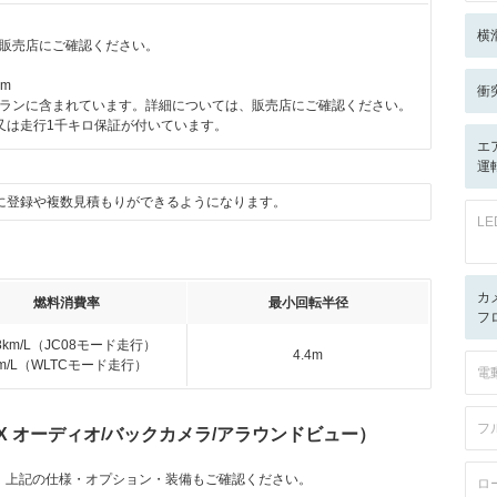
横
販売店にご確認ください。
km
衝
ランに含まれています。詳細については、販売店にご確認ください。
又は走行1千キロ保証が付いています。
エ
運転
に登録や複数見積もりができるようになります。
L
カ
燃料消費率
最小回転半径
フ
.8km/L（JC08モード走行）
4.4m
km/L（WLTCモード走行）
電
フ
 X オーディオ/バックカメラ/アラウンドビュー）
。上記の仕様・オプション・装備もご確認ください。
ロ