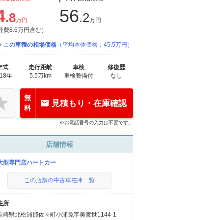
4
56
.8
.2
万円
万円
経費8.6万円含む）
この車種の相場価格
（平均本体価格：45.5万円）
年式
走行距離
車検
修復歴
018年
5.5万km
車検整備付
なし
無
見積もり・在庫確認
料
※お電話番号の入力は不要です。
店舗情報
大型専門店ハートカー
この店舗の中古車在庫一覧
住所
長崎県北松浦郡佐々町小浦免字美渡世1144-1