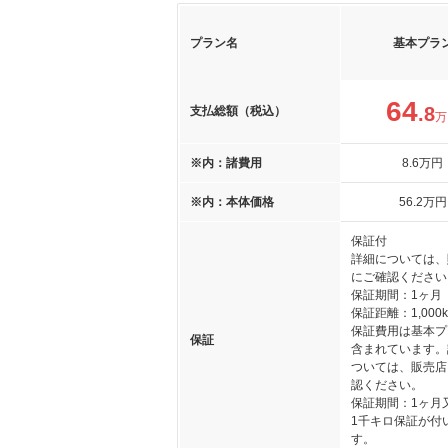
プラン名
基本プラ
64
.8
支払総額（税込）
万
※内：諸費用
8
.6
万円
※内：本体価格
56
.2
万円
保証付
詳細については、
にご確認ください
保証期間：1ヶ月
保証距離：1,000
保証費用は基本プ
保証
含まれています。
ついては、販売店
認ください。
保証期間：1ヶ月
1千キロ保証が付
す。