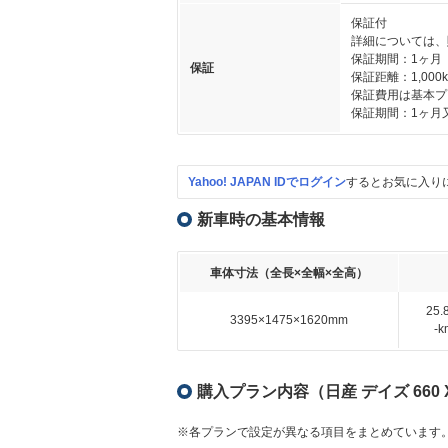
保証付
詳細については、
保証期間：1ヶ月
保証
保証距離：1,000
保証費用は基本プ
保証期間：1ヶ月
Yahoo! JAPAN IDでログイン
するとお気に入り
新車時の基本情報
車体寸法（全長×全幅×全高）
25
3395×1475×1620mm
-
購入プラン内容（日産 デイズ 660
※各プランで設定が異なる項目をまとめています