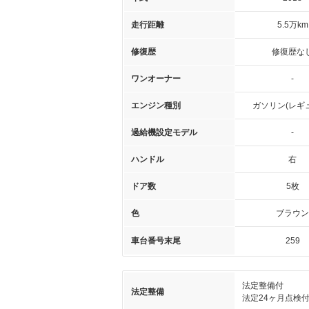
走行距離
5.5万km
修復歴
修復歴な
ワンオーナー
-
エンジン種別
ガソリン(レギ
過給機設定モデル
-
ハンドル
右
ドア数
5枚
色
ブラウン
車台番号末尾
259
法定整備付
法定整備
法定24ヶ月点検