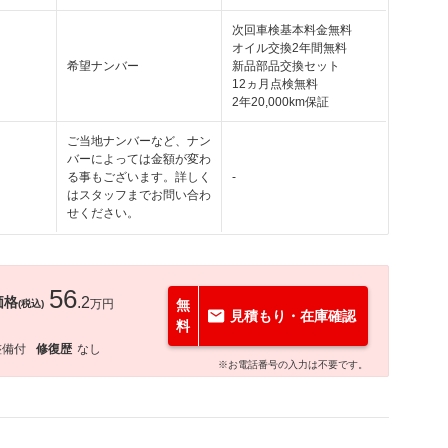
次回車検基本料金無料
オイル交換2年間無料
希望ナンバー
新品部品交換セット
12ヵ月点検無料
2年20,000km保証
ご当地ナンバーなど、ナン
バーによっては金額が変わ
る事もございます。詳しく
-
はスタッフまでお問い合わ
せください。
56
価格
.2
万円
無
(税込)
見積もり・在庫確認
料
整備付
修復歴
なし
※お電話番号の入力は不要です。