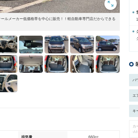
オールメーカー低価格帯を中心に販売！！軽自動車専門店だからできる
パ
エ
キ
カ
-/-/-
排気量
660cc