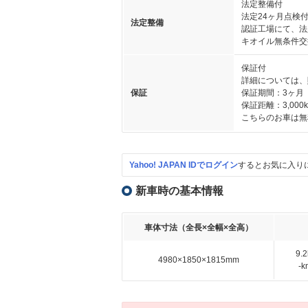
法定整備付
法定24ヶ月点検
法定整備
認証工場にて、法
キオイル無条件交
保証付
詳細については、
保証
保証期間：3ヶ月
保証距離：3,000
こちらのお車は無
Yahoo! JAPAN IDでログイン
するとお気に入り
新車時の基本情報
車体寸法（全長×全幅×全高）
9.
4980×1850×1815mm
-