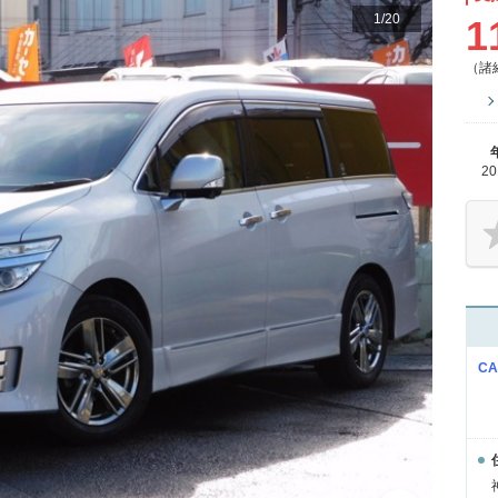
1
/
20
1
（諸
2
C