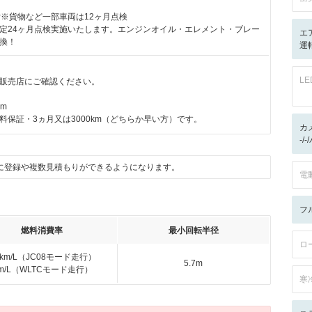
付※貨物など一部車両は12ヶ月点検
定24ヶ月点検実施いたします。エンジンオイル・エレメント・ブレー
エ
換！
運
L
販売店にご確認ください。
km
料保証・3ヵ月又は3000km（どちらか早い方）です。
カ
-/
に登録や複数見積もりができるようになります。
電
フ
燃料消費率
最小回転半径
ロ
2km/L（JC08モード走行）
5.7m
km/L（WLTCモード走行）
寒