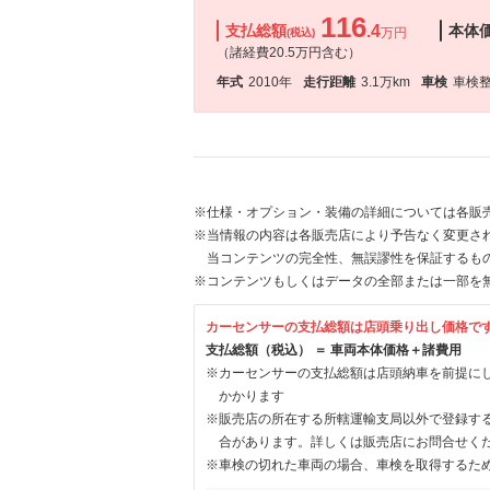
116
支払総額
.4
本体
万円
(税込)
（諸経費20.5万円含む）
年式
2010年
走行距離
3.1万km
車検
車検
※仕様・オプション・装備の詳細については各販
※当情報の内容は各販売店により予告なく変更され
当コンテンツの完全性、無誤謬性を保証するも
※コンテンツもしくはデータの全部または一部を
カーセンサーの支払総額は店頭乗り出し価格で
支払総額（税込） ＝ 車両本体価格＋諸費用
※カーセンサーの支払総額は店頭納車を前提に
かかります
※販売店の所在する所轄運輸支局以外で登録す
合があります。詳しくは販売店にお問合せく
※車検の切れた車両の場合、車検を取得するた