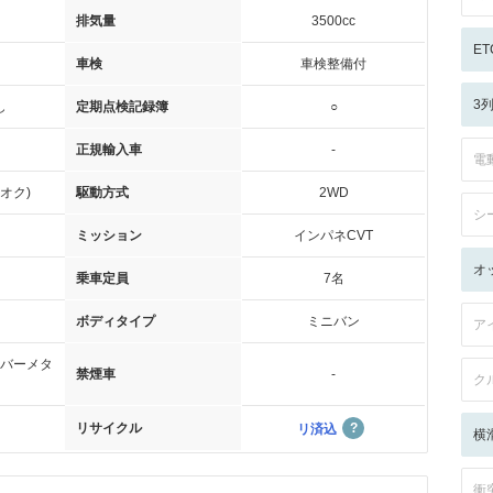
排気量
3500cc
ET
車検
車検整備付
3
し
定期点検記録簿
○
正規輸入車
-
電
オク)
駆動方式
2WD
シ
ミッション
インパネCVT
オ
乗車定員
7名
ボディタイプ
ミニバン
ア
バーメタ
禁煙車
-
ク
リサイクル
リ済込
横
衝