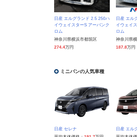
日産 エルグランド 2.5 250ハ
日産 エルグ
イウェイスターS アーバンク
イウェイス
ロム
ロム
神奈川県横浜市都筑区
神奈川県
274.4
万円
187.8
万円
ミニバンの人気車種
日産 セレナ
日産 エル
平均本体価格：
191.7
万円
平均本体