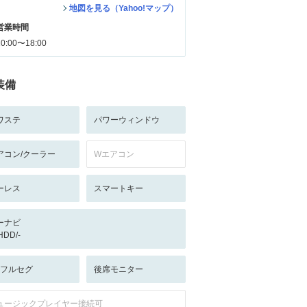
地図を見る（Yahoo!マップ）
営業時間
10:00〜18:00
装備
ワステ
パワーウィンドウ
アコン/クーラー
Wエアコン
ーレス
スマートキー
ーナビ
/HDD/-
V:フルセグ
後席モニター
ュージックプレイヤー接続可