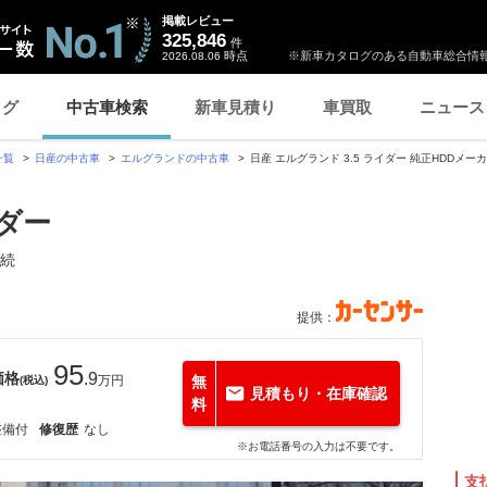
掲載レビュー
325,846
件
時点
※新車カタログのある自動車総合情報
2026.08.06
ログ
中古車検索
新車見積り
車買取
ニュース
一覧
日産の中古車
エルグランドの中古車
日産 エルグランド 3.5 ライダー 純正HDDメー
イダー
接続
提供：
95
価格
.9
万円
無
(税込)
見積もり・在庫確認
料
整備付
修復歴
なし
※お電話番号の入力は不要です。
支