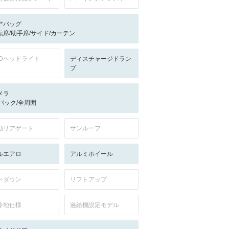
アバッグ
転席/助手席/サイド/カーテン
EDヘッドライト
ディスチャージドラン
プ
メラ
-/バック/全周囲
動リアゲート
サンルーフ
ルエアロ
アルミホイール
ーダウン
リフトアップ
冷地仕様
過給機設定モデル