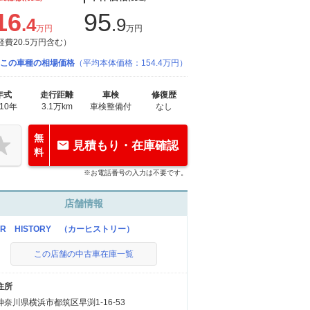
16
95
.4
.9
万円
万円
経費20.5万円含む）
この車種の相場価格
（平均本体価格：154.4万円）
年式
走行距離
車検
修復歴
010年
3.1万km
車検整備付
なし
無
見積もり・在庫確認
料
※お電話番号の入力は不要です。
店舗情報
AR HISTORY （カーヒストリー）
この店舗の中古車在庫一覧
住所
神奈川県横浜市都筑区早渕1-16-53