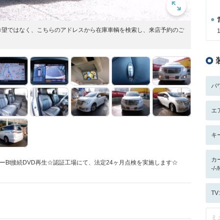
希望ではなく、こちらのアドレスから在庫車輌を検索し、来店予約のご
パ
エ
キ
カ
ーBt接続DVD再生☆認証工場にて、法定24ヶ月点検を実施します☆
-/-
T
ミ