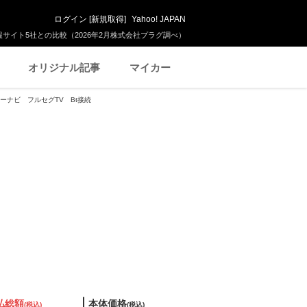
ログイン
[
新規取得
]
Yahoo! JAPAN
サイト5社との比較（2026年2月株式会社プラグ調べ）
オリジナル記事
マイカー
カーナビ フルセグTV Bt接続
払総額
本体価格
(税込)
(税込)