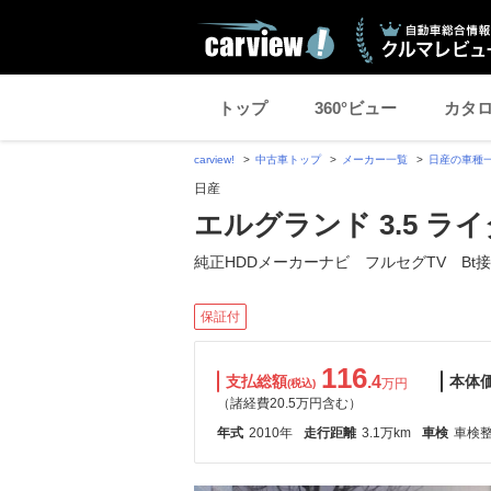
トップ
360°ビュー
カタ
carview!
中古車トップ
メーカー一覧
日産の車種
日産
エルグランド 3.5 ラ
純正HDDメーカーナビ フルセグTV Bt
保証付
116
支払総額
.4
本体
万円
(税込)
（諸経費20.5万円含む）
年式
2010年
走行距離
3.1万km
車検
車検