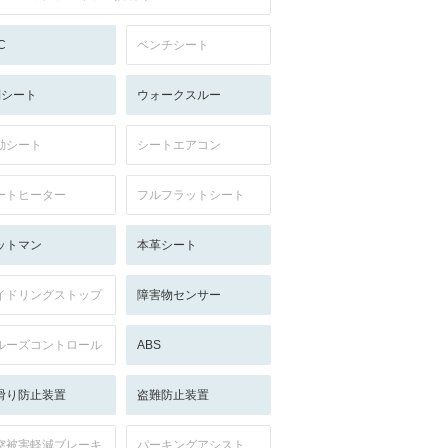
C
ベンチシート
列シート
ウォークスルー
動シート
シートエアコン
ートヒーター
フルフラットシート
ットマン
本革シート
イドリングストップ
障害物センサー
ルーズコントロール
ABS
滑り防止装置
盗難防止装置
突被害軽減ブレーキ
パーキングアシスト