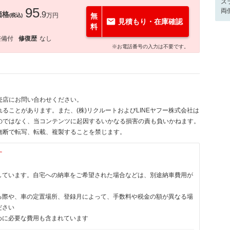
ス
95
両
価格
.9
万円
無
(税込)
見積もり・在庫確認
料
整備付
修復歴
なし
※お電話番号の入力は不要です。
売店にお問い合わせください。
ることがあります。また、(株)リクルートおよびLINEヤフー株式会社は
のではなく、当コンテンツに起因するいかなる損害の責も負いかねます。
無断で転写、転載、複製することを禁じます。
す
しています。自宅への納車をご希望された場合などは、別途納車費用が
る際や、車の定置場所、登録月によって、手数料や税金の額が異なる場
ださい
めに必要な費用も含まれています