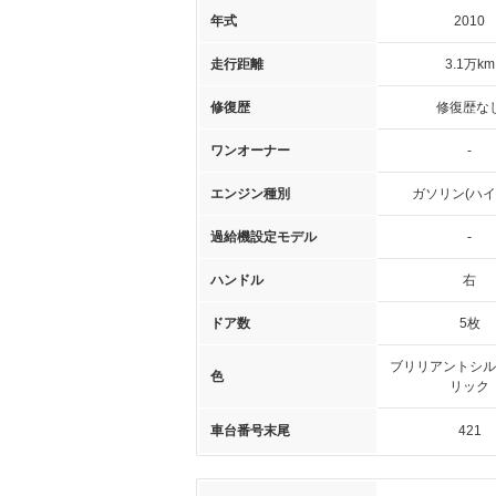
年式
2010
走行距離
3.1万km
修復歴
修復歴な
ワンオーナー
-
エンジン種別
ガソリン(ハイ
過給機設定モデル
-
ハンドル
右
ドア数
5枚
ブリリアントシル
色
リック
車台番号末尾
421