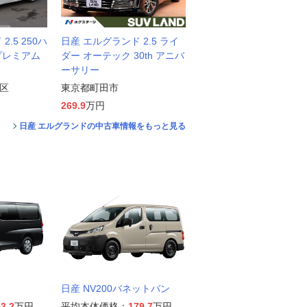
.5 250ハ
日産 エルグランド 2.5 ライ
プレミアム
ダー オーテック 30th アニバ
ーサリー
区
東京都町田市
269.9
万円
日産 エルグランドの中古車情報をもっと見る
日産 NV200バネットバン
3.2
万円
平均本体価格：
179.7
万円