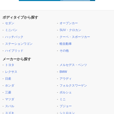
ボディタイプから探す
セダン
オープンカー
ミニバン
SUV・クロカン
ハッチバック
クーペ・スポーツカー
ステーションワゴン
軽自動車
ハイブリッド
その他
メーカーから探す
トヨタ
メルセデス・ベンツ
レクサス
BMW
日産
アウディ
ホンダ
フォルクスワーゲン
三菱
ポルシェ
マツダ
ミニ
スバル
プジョー
スズキ
シトロエン