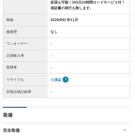
拡張も可能！365日24時間ロードサービス付！
保証書の発行も致します。
車検
2026(R8) 年11月
修復歴
なし
ワンオーナー
-
正規輸入車
-
禁煙車
-
リサイクル
リ済込
定期点検記録簿
-
装備
安全装備