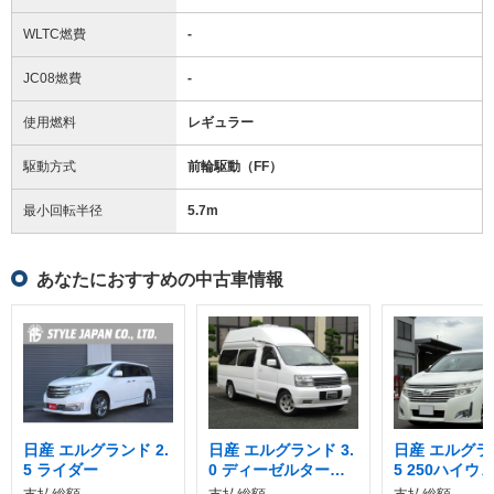
WLTC燃費
-
JC08燃費
-
使用燃料
レギュラー
駆動方式
前輪駆動（FF）
最小回転半径
5.7
m
あなたにおすすめの中古車情報
日産 エルグランド 2.
日産 エルグランド 3.
日産 エルグラン
5 ライダー
0 ディーゼルターボ 4
5 250ハイウ
WD NOx適合
ー