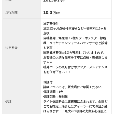
(H27)
年
10.0
走行距離
万km
法定整備付
法定12ヶ月点検付※貨物など一部車両は6ヶ月
点検
自社整備工場完備！2柱リフトやテスター診断
機、タイヤチェンジャー＆バランサーなど設備
法定整備
も充実！！
国家資格整備士2名が常駐しておりますので、
お客様の大切な愛車を丁寧に点検・整備致しま
す＾＾
社外パーツの取り付けやアフターメンテナンス
もお任せ下さい！！
保証付
詳細については、販売店にご確認ください。
保証期間：1年
保証距離：無制限
保証
ライト保証料金は諸費用に含まれます。全国ど
こでも指定工場またはディーラーにて保証が受
けられます！！最大261項目の充実安心保証に