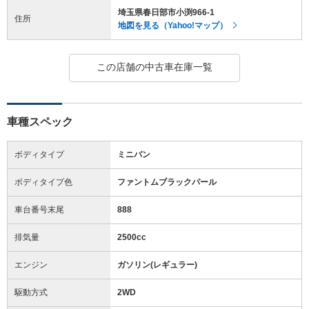
埼玉県春日部市小渕966-1
住所
地図を見る（Yahoo!マップ）
この店舗の中古車在庫一覧
車種スペック
ボディタイプ
ミニバン
ボディタイプ色
ファントムブラックパール
車台番号末尾
888
排気量
2500cc
エンジン
ガソリン(レギュラー)
駆動方式
2WD