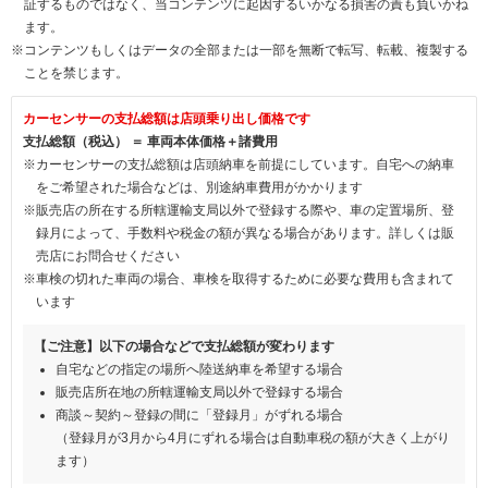
証するものではなく、当コンテンツに起因するいかなる損害の責も負いかね
ます。
※コンテンツもしくはデータの全部または一部を無断で転写、転載、複製する
ことを禁じます。
カーセンサーの支払総額は店頭乗り出し価格です
支払総額（税込） ＝ 車両本体価格＋諸費用
※カーセンサーの支払総額は店頭納車を前提にしています。自宅への納車
をご希望された場合などは、別途納車費用がかかります
※販売店の所在する所轄運輸支局以外で登録する際や、車の定置場所、登
録月によって、手数料や税金の額が異なる場合があります。詳しくは販
売店にお問合せください
※車検の切れた車両の場合、車検を取得するために必要な費用も含まれて
います
【ご注意】以下の場合などで支払総額が変わります
自宅などの指定の場所へ陸送納車を希望する場合
販売店所在地の所轄運輸支局以外で登録する場合
商談～契約～登録の間に「登録月」がずれる場合
（登録月が3月から4月にずれる場合は自動車税の額が大きく上がり
ます）