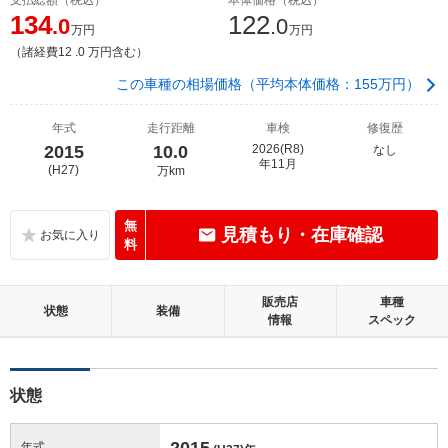
134
122
.0
.0
万円
万円
（諸経費12 .0 万円含む）
この車種の相場価格（平均本体価格：155万円）
年式
走行距離
車検
修復歴
2015
10.0
2026(R8)
なし
年11月
(H27)
万km
無
見積もり・在庫確認
料
販売店
車種
状態
装備
情報
スペック
状態
2015
年式