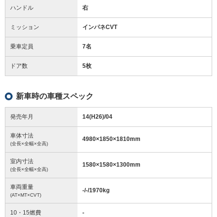
ハンドル
右
ミッション
インパネCVT
乗車定員
7名
ドア数
5枚
新車時の車種スペック
発売年月
14(H26)/04
車体寸法
4980
×
1850
×
1810
mm
(全長×全幅×全高)
室内寸法
1580
×
1580
×
1300
mm
(全長×全幅×全高)
車両重量
-/-/1970
kg
(AT×MT×CVT)
10・15燃費
-