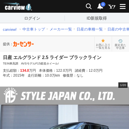
carview!
検索
通知
i
ログイン
ID新規取得
中古車トップ
メーカー一覧
日産の車種一覧
日産の中古
carview!
提供：
お気に入り
最近見た
一覧を見る
中古車
日産 エルグランド 2.5 ライダー ブラックライン
TEIN車高調 AVSモデルF15鍛造ホイール/
支払総額：
134.0
万円
本体価格：
122.0
万円
諸経費：
12.0
万円
年式：
2015
年
走行距離：
10.0
万km
修復歴：
なし
1
/
20