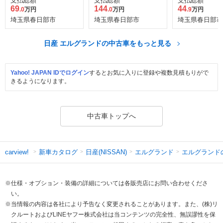
支払総額
支払総額
支払総額
69
144
44
.0
万円
.0
万円
.9
万円
埼玉県春日部市
埼玉県春日部市
埼玉県春日部市
日産 エルグランドの中古車をもっと見る
Yahoo! JAPAN IDでログイン
するとお気に入りに登録や複数見積もりがで
きるようになります。
中古車トップへ
新車カタログ
日産(NISSAN)
エルグランド
エルグランド
carview!
※仕様・オプション・装備の詳細については各販売店にお問い合わせくださ
い。
※当情報の内容は各社により予告なく変更されることがあります。また、(株)リ
クルートおよびLINEヤフー株式会社は当コンテンツの完全性、無誤謬性を保