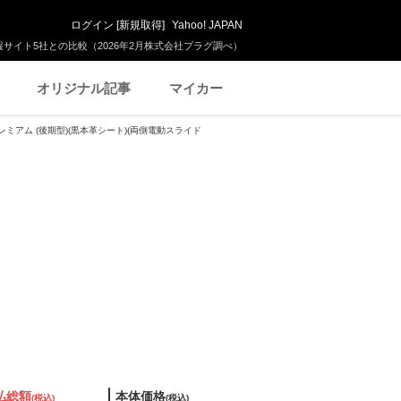
ログイン
[
新規取得
]
Yahoo! JAPAN
サイト5社との比較（2026年2月株式会社プラグ調べ）
オリジナル記事
マイカー
プレミアム (後期型)(黒本革シート)(両側電動スライド
払総額
本体価格
(税込)
(税込)