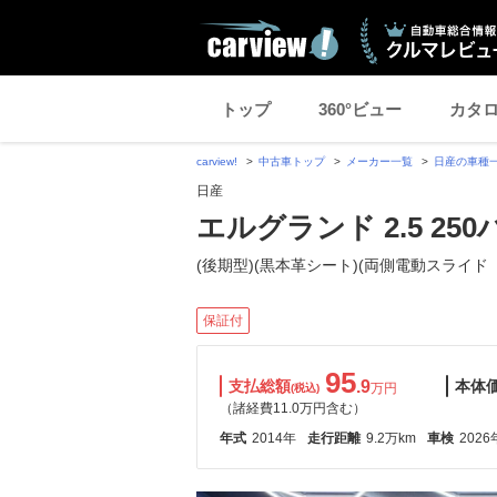
トップ
360°ビュー
カタ
carview!
中古車トップ
メーカー一覧
日産の車種
日産
エルグランド 2.5 2
(後期型)(黒本革シート)(両側電動スライド
保証付
95
支払総額
.9
本体
万円
(税込)
（諸経費11.0万円含む）
年式
2014年
走行距離
9.2万km
車検
2026