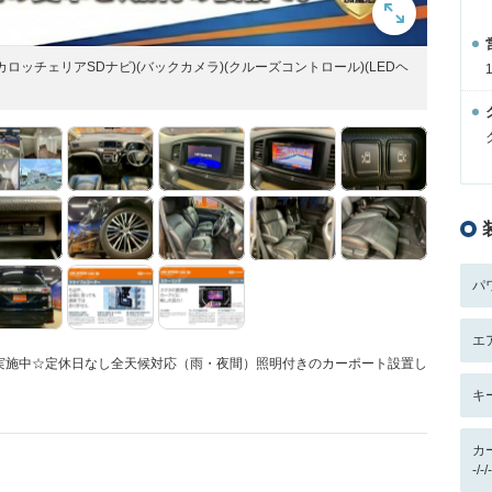
(カロッチェリアSDナビ)(バックカメラ)(クルーズコントロール)(LEDヘ
パ
エ
実施中☆定休日なし全天候対応（雨・夜間）照明付きのカーポート設置し
キ
カ
-/