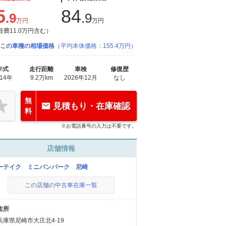
5
84
.9
.9
万円
万円
経費11.0万円含む）
この車種の相場価格
（平均本体価格：155.4万円）
年式
走行距離
車検
修復歴
014年
9.2万km
2026年12月
なし
無
見積もり・在庫確認
料
※お電話番号の入力は不要です。
店舗情報
ーテイク ミニバンパーク 尼崎
この店舗の中古車在庫一覧
住所
兵庫県尼崎市大庄北4-19