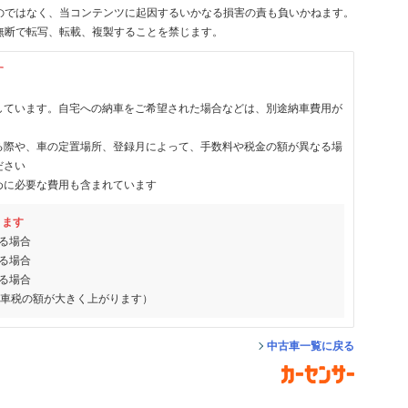
のではなく、当コンテンツに起因するいかなる損害の責も負いかねます。
無断で転写、転載、複製することを禁じます。
す
しています。自宅への納車をご希望された場合などは、別途納車費用が
る際や、車の定置場所、登録月によって、手数料や税金の額が異なる場
ださい
めに必要な費用も含まれています
ります
る場合
る場合
る場合
動車税の額が大きく上がります）
中古車一覧に戻る