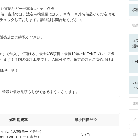
付※貨物など一部車両は6ヶ月点検
横
整備 当店では、法定点検整備に加え、車内・車外装備品から指定消耗
チェックしております。詳細はお問合せください。
衝
販売店にご確認ください。
エ
運
kmまで加入して頂ける、最大406項目・最長10年のK-TAKEプレミア保
ります！全国の認証工場でも、入庫可能で、遠方の方もご安心頂けま
L
修理可能！
カ
-/
に登録や複数見積もりができるようになります。
電
フ
燃料消費率
最小回転半径
.8km/L（JC08モード走行）
5.7m
ロ
km/L（WLTCモード走行）