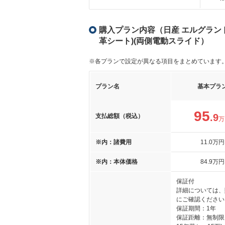
購入プラン内容（日産 エルグランド 2
革シート)(両側電動スライド）
※各プランで設定が異なる項目をまとめています
プラン名
基本プラ
95
.9
支払総額（税込）
万
※内：諸費用
11
.0
万円
※内：本体価格
84
.9
万円
保証付
詳細については、
にご確認ください
保証期間：1年
保証距離：無制限