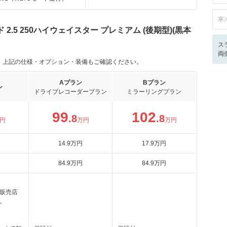
寒
.5 250ハイウェイスター プレミアム (後期型)(黒本
ス
両
。上記の仕様・オプション・装備もご確認ください。
Aプラン
Bプラン
ン
ドライブレコーダープラン
ミラーリングプラン
99
102
.8
.8
円
万円
万円
14
.9
万円
17
.9
万円
84
.9
万円
84
.9
万円
販売店
。