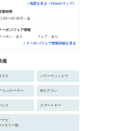
地図を見る（Yahoo!マップ）
営業時間
11:00〜20:30月～金
クーポン/フェア情報
クーポン：あり
フェア：あり
クーポン/フェア情報詳細を見る
装備
ワステ
パワーウィンドウ
アコン/クーラー
Wエアコン
ーレス
スマートキー
ーナビ
-/-/メモリー他