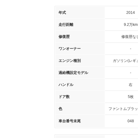
年式
2014
走行距離
9.2万km
修復歴
修復歴な
ワンオーナー
-
エンジン種別
ガソリン(レギ
過給機設定モデル
-
ハンドル
右
ドア数
5枚
色
ファントムブラッ
車台番号末尾
048