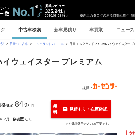
掲載レビュー
325,941
件
時点
※新車カタログのある自動車総合情報
2026.08.08
ログ
中古車検索
新車見積り
車買取
ニュース
一覧
日産の中古車
エルグランドの中古車
日産 エルグランド 2.5 250ハイウェイスター 
50ハイウェイスター プレミアム
提供：
84
価格
.9
万円
無
(税込)
見積もり・在庫確認
料
年12月
修復歴
なし
※お電話番号の入力は不要です。
支