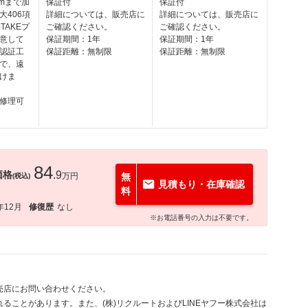
kmまで加
保証付
保証付
大406項
詳細については、販売店に
詳細については、販売店に
TAKEプ
ご確認ください。
ご確認ください。
意して
保証期間：1年
保証期間：1年
認証工
保証距離：無制限
保証距離：無制限
で、遠
けま
修理可
84
価格
.9
万円
無
(税込)
見積もり・在庫確認
料
年12月
修復歴
なし
※お電話番号の入力は不要です。
売店にお問い合わせください。
ることがあります。また、(株)リクルートおよびLINEヤフー株式会社は