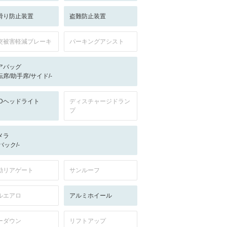
滑り防止装置
盗難防止装置
突被害軽減ブレーキ
パーキングアシスト
アバッグ
転席/助手席/サイド/-
EDヘッドライト
ディスチャージドラン
プ
メラ
-/バック/-
動リアゲート
サンルーフ
ルエアロ
アルミホイール
ーダウン
リフトアップ