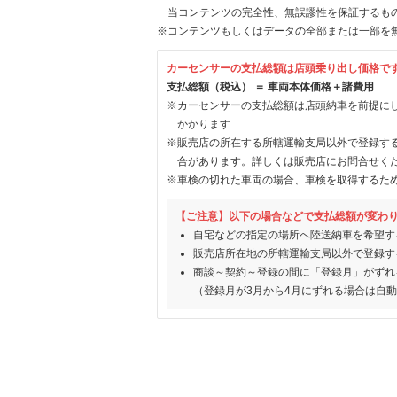
当コンテンツの完全性、無誤謬性を保証するも
※コンテンツもしくはデータの全部または一部を
カーセンサーの支払総額は店頭乗り出し価格で
支払総額（税込） ＝ 車両本体価格＋諸費用
※カーセンサーの支払総額は店頭納車を前提に
かかります
※販売店の所在する所轄運輸支局以外で登録す
合があります。詳しくは販売店にお問合せく
※車検の切れた車両の場合、車検を取得するた
【ご注意】以下の場合などで支払総額が変わ
自宅などの指定の場所へ陸送納車を希望す
販売店所在地の所轄運輸支局以外で登録す
商談～契約～登録の間に「登録月」がずれ
（登録月が3月から4月にずれる場合は自