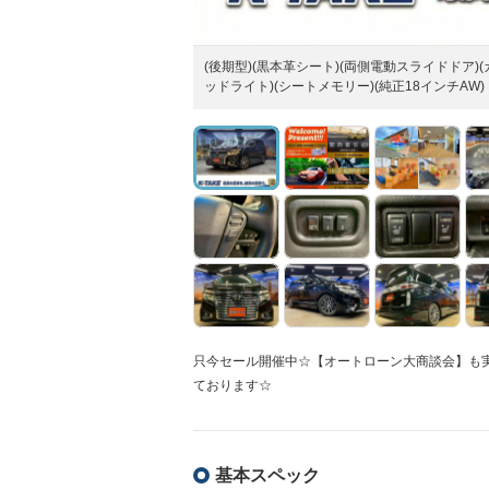
(後期型)(黒本革シート)(両側電動スライドドア)
ッドライト)(シートメモリー)(純正18インチAW)
只今セール開催中☆【オートローン大商談会】も
ております☆
基本スペック