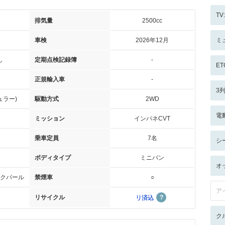
T
排気量
2500cc
車検
2026年12月
ミ
し
定期点検記録簿
-
ET
正規輸入車
-
3
ュラー)
駆動方式
2WD
電
ミッション
インパネCVT
乗車定員
7名
シ
ボディタイプ
ミニバン
オ
クパール
禁煙車
○
ア
リサイクル
リ済込
ク