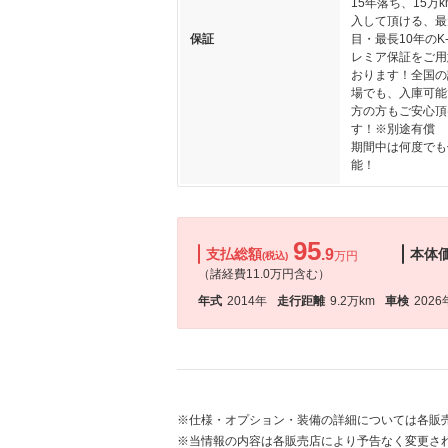
15年落ち、15万
入して頂ける、最
保証
目・最長10年のK-
レミア保証をご用
おります！全国の
場でも、入庫可能
方の方もご安心頂
す！※別途有償
期間中は何度でも
能！
95
支払総額
.9
本体
万円
(税込)
（諸経費11.0万円含む）
年式
2014年
走行距離
9.2万km
車検
2026
※仕様・オプション・装備の詳細については各販
※当情報の内容は各販売店により予告なく変更され