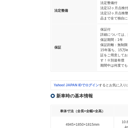
法定整備付
法定12ヶ月点検
法定整備
法定12ヶ月点検
品まで全て独自に
保証付
詳細については、
保証期間：1年
保証距離：無制限
保証
15年落ち、15万
証をご用意してお
す！※別途有償
期間中は何度でも
Yahoo! JAPAN IDでログイン
するとお気に入り
新車時の基本情報
車体寸法（全長×全幅×全高）
10
4945×1850×1815mm
-