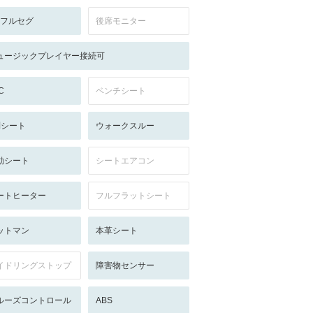
V:フルセグ
後席モニター
ュージックプレイヤー接続可
C
ベンチシート
列シート
ウォークスルー
動シート
シートエアコン
ートヒーター
フルフラットシート
ットマン
本革シート
イドリングストップ
障害物センサー
ルーズコントロール
ABS