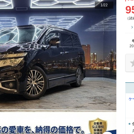
1
/
22
9
（諸
2
ケ