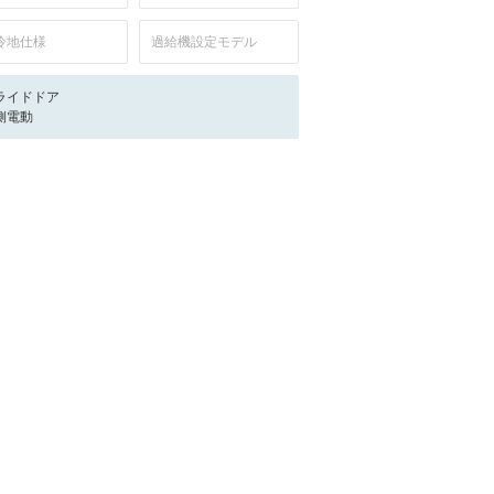
冷地仕様
過給機設定モデル
ライドドア
側電動