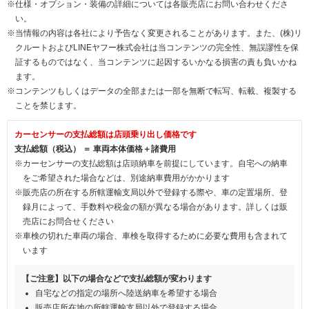
※仕様・オプション・装備の詳細については各販売店にお問い合わせくださ
い。
※当情報の内容は各社により予告なく変更されることがあります。また、(株)リ
クルートおよびLINEヤフー株式会社は当コンテンツの完全性、無誤謬性を保
証するものではなく、当コンテンツに起因するいかなる損害の責も負いかね
ます。
※コンテンツもしくはデータの全部または一部を無断で転写、転載、複製する
ことを禁じます。
カーセンサーの支払総額は店頭乗り出し価格です
支払総額（税込） ＝ 車両本体価格＋諸費用
※カーセンサーの支払総額は店頭納車を前提にしています。自宅への納車
をご希望された場合などは、別途納車費用がかかります
※販売店の所在する所轄運輸支局以外で登録する際や、車の定置場所、登
録月によって、手数料や税金の額が異なる場合があります。詳しくは販
売店にお問合せください
※車検の切れた車両の場合、車検を取得するために必要な費用も含まれて
います
【ご注意】以下の場合などで支払総額が変わります
自宅などの指定の場所へ陸送納車を希望する場合
販売店所在地の所轄運輸支局以外で登録する場合