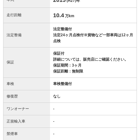
(H27)
年
10.4
走行距離
万km
法定整備付
法定整備
法定24ヶ月点検付※貨物など一部車両は12ヶ月
点検
保証付
詳細については、販売店にご確認ください。
保証
保証期間：3ヶ月
保証距離：無制限
車検
車検整備付
修復歴
なし
ワンオーナー
-
正規輸入車
-
禁煙車
-