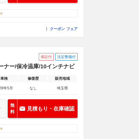
クーポン
フェア
保証付
法定整備付
オーナー/保冷温庫/10インチナビ
車検
修復歴
販売地域
28年5月
なし
埼玉県
無
見積もり・在庫確認
料