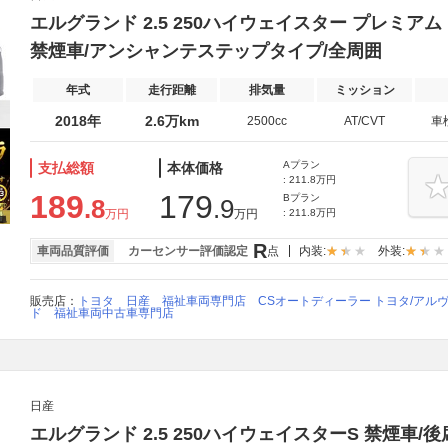
エルグランド 2.5 250ハイウェイスター プレミア
禁煙車/アンシャンテステップタイプ/全周囲
年式
走行距離
排気量
ミッション
2018年
2.6万km
2500cc
AT/CVT
車
Aプラン
支払総額
本体価格
: 211.8万円
189
179
Bプラン
.8
.9
万円
万円
: 211.8万円
R
車両品質評価
カーセンサー評価認定
点
内装:
外装:
販売店：
トヨタ 日産 福祉車両専門店 CSオートディーラー トヨタ/アル
ド 福祉車両中古車専門店
日産
エルグランド 2.5 250ハイウェイスターS 禁煙車