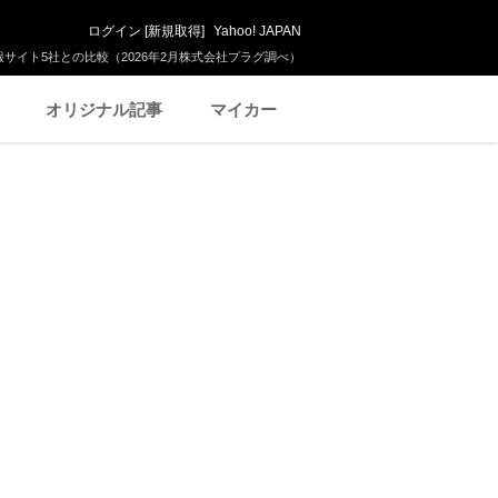
ログイン
[
新規取得
]
Yahoo! JAPAN
サイト5社との比較（2026年2月株式会社プラグ調べ）
オリジナル記事
マイカー