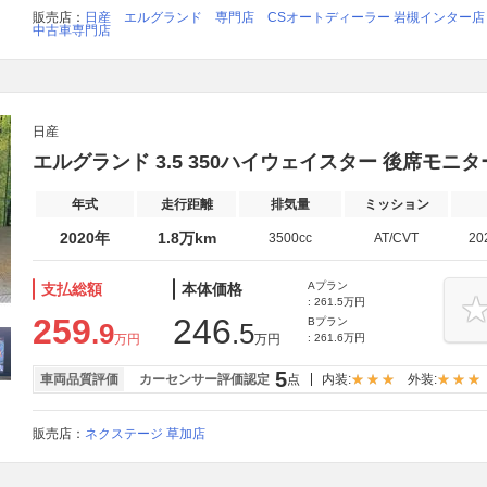
販売店：
日産 エルグランド 専門店 CSオートディーラー 岩槻インター
中古車専門店
日産
エルグランド 3.5 350ハイウェイスター 後席モニタ
年式
走行距離
排気量
ミッション
2020年
1.8万km
3500cc
AT/CVT
20
Aプラン
支払総額
本体価格
: 261.5万円
259
246
Bプラン
.9
.5
万円
万円
: 261.6万円
5
車両品質評価
カーセンサー評価認定
点
内装:
外装:
販売店：
ネクステージ 草加店