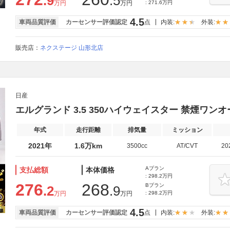
.9
.5
万円
万円
: 271.6万円
4.5
車両品質評価
カーセンサー評価認定
点
内装:
外装:
販売店：
ネクステージ 山形北店
日産
エルグランド 3.5 350ハイウェイスター 禁煙ワン
年式
走行距離
排気量
ミッション
2021年
1.6万km
3500cc
AT/CVT
20
Aプラン
支払総額
本体価格
: 298.2万円
276
268
Bプラン
.2
.9
万円
万円
: 298.2万円
4.5
車両品質評価
カーセンサー評価認定
点
内装:
外装: