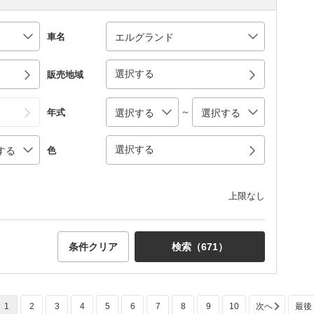
車名
選択する
販売地域
～
年式
選択する
色
上限なし
条件クリア
検索（
671
）
1
2
3
4
5
6
7
8
9
10
次へ
最後