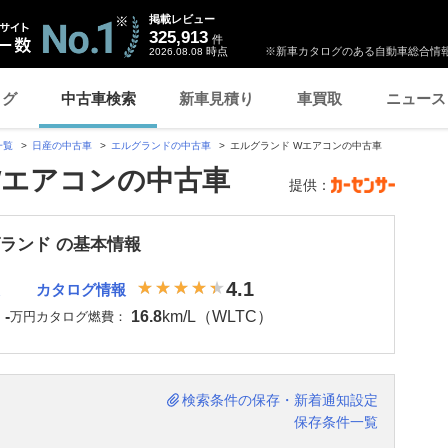
掲載レビュー
325,913
件
時点
※新車カタログのある自動車総合情報
2026.08.08
ログ
中古車検索
新車見積り
車買取
ニュース
一覧
日産の中古車
エルグランドの中古車
エルグランド Wエアコンの中古車
Wエアコンの中古車
提供：
グランド の基本情報
4.1
カタログ情報
-
16.8
km/L（WLTC）
：
万円
カタログ燃費：
検索条件の保存・新着通知設定
保存条件一覧