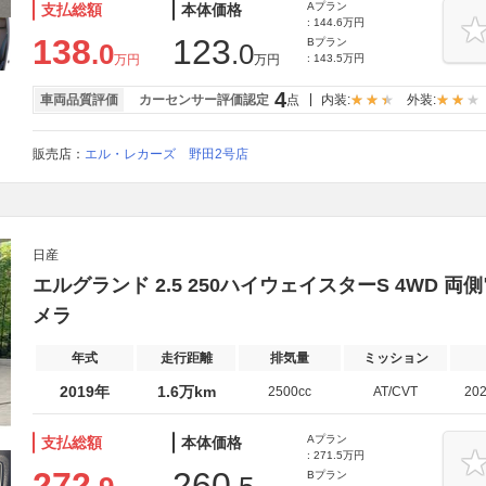
Aプラン
支払総額
本体価格
: 144.6万円
138
123
Bプラン
.0
.0
万円
万円
: 143.5万円
4
車両品質評価
カーセンサー評価認定
点
内装:
外装:
販売店：
エル・レカーズ 野田2号店
日産
エルグランド 2.5 250ハイウェイスターS 4WD 
メラ
年式
走行距離
排気量
ミッション
2019年
1.6万km
2500cc
AT/CVT
20
Aプラン
支払総額
本体価格
: 271.5万円
272
260
Bプラン