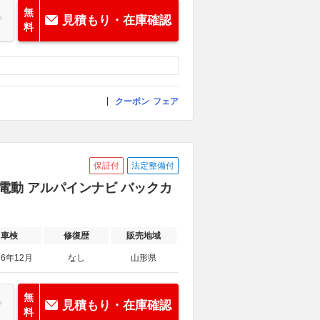
無
見積もり・在庫確認
料
クーポン
フェア
保証付
法定整備付
両側電動 アルパインナビ バックカ
車検
修復歴
販売地域
26年12月
なし
山形県
無
見積もり・在庫確認
料