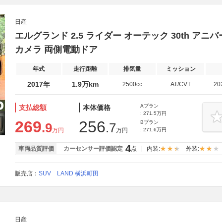
日産
エルグランド 2.5 ライダー オーテック 30th ア
カメラ 両側電動ドア
年式
走行距離
排気量
ミッション
2017年
1.9万km
2500cc
AT/CVT
20
Aプラン
支払総額
本体価格
: 271.5万円
269
256
Bプラン
.9
.7
万円
万円
: 271.6万円
4
車両品質評価
カーセンサー評価認定
点
内装:
外装:
販売店：
SUV LAND 横浜町田
日産