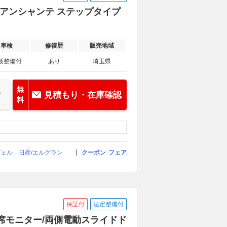
ム アンシャンテ ステップタイプ
車検
修復歴
販売地域
検整備付
あり
埼玉県
無
見積もり・在庫確認
料
ヴェル 日産/エルグラン
クーポン
フェア
保証付
法定整備付
/後席モニター/両側電動スライドド