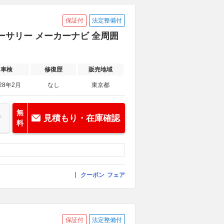
保証付
法定整備付
ニバーサリー メーカーナビ 全周囲
車検
修復歴
販売地域
28年2月
なし
東京都
無
見積もり・在庫確認
料
クーポン
フェア
保証付
法定整備付