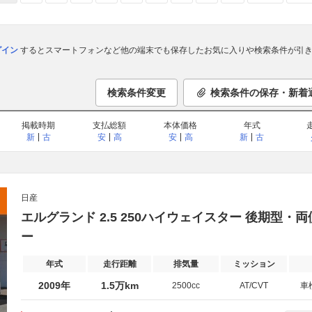
ログイン
するとスマートフォンなど他の端末でも保存したお気に入りや検索条件が引き
検索条件変更
検索条件の保存・新着
掲載時期
支払総額
本体価格
年式
新
古
安
高
安
高
新
古
日産
エルグランド 2.5 250ハイウェイスター 後期型
ー
年式
走行距離
排気量
ミッション
2009年
1.5万km
2500cc
AT/CVT
車