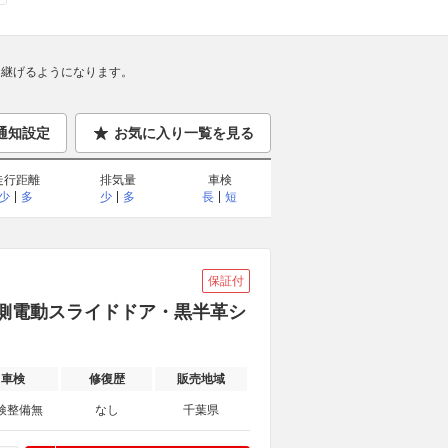
継げるようになります。
通知設定
お気に入り一覧を見る
走行距離
排気量
車検
少
多
少
多
長
短
保証付
・両側電動スライドドア・黒半革シ
車検
修復歴
販売地域
検整備無
なし
千葉県