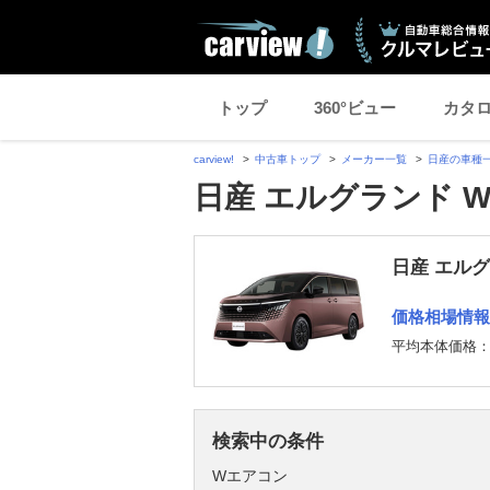
トップ
360°ビュー
カタ
carview!
中古車トップ
メーカー一覧
日産の車種
日産 エルグランド 
日産 エル
価格相場情報
平均本体価格
検索中の条件
Wエアコン