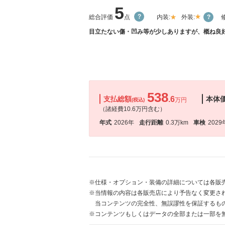
5
総合評価
点
内装:
外装:
目立たない傷・凹み等が少しありますが、概ね良好
538
支払総額
.6
本体
万円
(税込)
（諸経費10.6万円含む）
年式
2026年
走行距離
0.3万km
車検
2029
※仕様・オプション・装備の詳細については各販
※当情報の内容は各販売店により予告なく変更され
当コンテンツの完全性、無誤謬性を保証するも
※コンテンツもしくはデータの全部または一部を