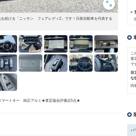
化を続ける「ニッサン フェアレディZ」です！日産自動車を代表する
こ
査
で
目
な
内装
スマートキー 純正アルミ★査定協会評価点5点★
パ