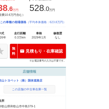
38
528
.6
.0
万円
万円
経費10.6万円含む）
この車種の相場価格
（平均本体価格：623.8万円）
年式
走行距離
車検
修復歴
026年
0.3万km
2029年1月
なし
無
見積もり・在庫確認
料
※お電話番号の入力は不要です。
店舗情報
歌山トヨペット（株）国体道路店
この店舗の中古車在庫一覧
住所
和歌山県和歌山市中島379-1