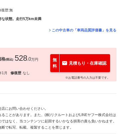
修復歴:
無
な状態。走行5万km未満
この中古車の「車両品質評価書」を見る
528
価格
.0
万円
無
(税込)
見積もり・在庫確認
料
年1月
修復歴
なし
※お電話番号の入力は不要です。
売店にお問い合わせください。
ることがあります。また、(株)リクルートおよびLINEヤフー株式会社は
のではなく、当コンテンツに起因するいかなる損害の責も負いかねます。
無断で転写、転載、複製することを禁じます。