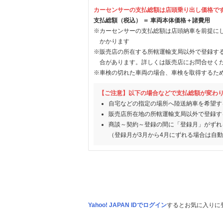
カーセンサーの支払総額は店頭乗り出し価格で
支払総額（税込） ＝ 車両本体価格＋諸費用
※カーセンサーの支払総額は店頭納車を前提に
かかります
※販売店の所在する所轄運輸支局以外で登録す
合があります。詳しくは販売店にお問合せく
※車検の切れた車両の場合、車検を取得するた
【ご注意】以下の場合などで支払総額が変わ
自宅などの指定の場所へ陸送納車を希望す
販売店所在地の所轄運輸支局以外で登録す
商談～契約～登録の間に「登録月」がずれ
（登録月が3月から4月にずれる場合は自
Yahoo! JAPAN IDでログイン
するとお気に入りに