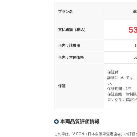
プラン名
基
5
支払総額（税込）
※内：諸費用
1
※内：本体価格
5
保証付
詳細については、
い。
保証
保証期間：1年
保証距離：無制限
ロングラン保証1
車両品質評価情報
この車は、V-CON（日本自動車査定協会）の評