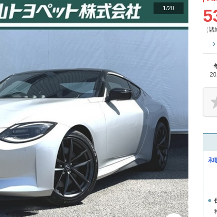
1
/
20
5
（諸
2
和