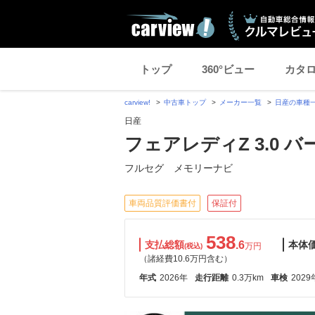
トップ
360°ビュー
カタ
carview!
中古車トップ
メーカー一覧
日産の車種
日産
フェアレディZ 3.0 バ
フルセグ メモリーナビ
車両品質評価書付
保証付
538
支払総額
.6
本体
万円
(税込)
（諸経費10.6万円含む）
年式
2026年
走行距離
0.3万km
車検
2029