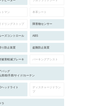
ートヒーター
フルフラットシート
ットマン
本革シート
イドリングストップ
障害物センサー
ルーズコントロール
ABS
滑り防止装置
盗難防止装置
突被害軽減ブレーキ
パーキングアシスト
アバッグ
転席/助手席/サイド/カーテン
EDヘッドライト
ディスチャージドラン
プ
メラ