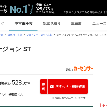
掲載レビュー
325,875
件
時点
※新車カタログのある自動車総合情報
2026.08.07
ログ
中古車検索
新車見積り
車買取
ニュース
一覧
日産の中古車
フェアレディZの中古車
日産 フェアレディZ 3.0 バージョン ST フ
ージョン ST
提供：
528
価格
.0
万円
無
(税込)
見積もり・在庫確認
料
年1月
修復歴
なし
※お電話番号の入力は不要です。
支