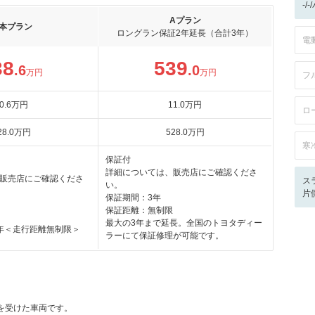
-/
Aプラン
本プラン
ロングラン保証2年延長（合計3年）
電
38
539
.6
.0
万円
万円
フ
0
.6
万円
11
.0
万円
ロ
28
.0
万円
528
.0
万円
寒
保証付
詳細については、販売店にご確認くださ
販売店にご確認くださ
ス
い。
片
保証期間：3年
保証距離：無制限
最大の3年まで延長。全国のトヨタディー
年＜走行距離無制限＞
ラーにて保証修理が可能です。
価を受けた車両です。