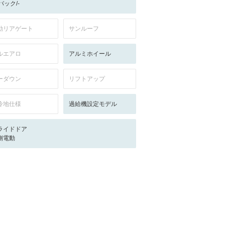
-/バック/-
動リアゲート
サンルーフ
ルエアロ
アルミホイール
ーダウン
リフトアップ
冷地仕様
過給機設定モデル
ライドドア
側電動