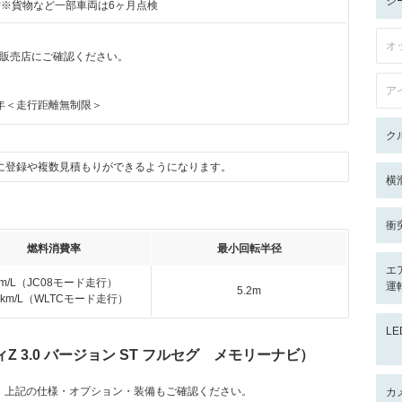
シ
付※貨物など一部車両は6ヶ月点検
オ
販売店にご確認ください。
ア
年＜走行距離無制限＞
ク
に登録や複数見積もりができるようになります。
横
衝
燃料消費率
最小回転半径
エ
km/L（JC08モード走行）
運
5.2m
.2km/L（WLTCモード走行）
L
 3.0 バージョン ST フルセグ メモリーナビ）
。上記の仕様・オプション・装備もご確認ください。
カ