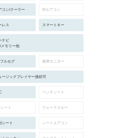
アコン/クーラー
Wエアコン
ーレス
スマートキー
ーナビ
-/-/メモリー他
V:フルセグ
後席モニター
ュージックプレイヤー接続可
C
ベンチシート
列シート
ウォークスルー
動シート
シートエアコン