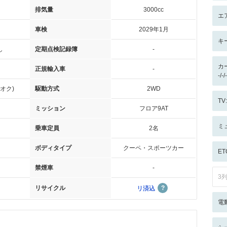
排気量
3000cc
エ
車検
2029年1月
キ
し
定期点検記録簿
-
カ
正規輸入車
-
-/
オク)
駆動方式
2WD
T
ミッション
フロア9AT
ミ
乗車定員
2名
ボディタイプ
クーペ・スポーツカー
ET
禁煙車
-
3
リサイクル
リ済込
電