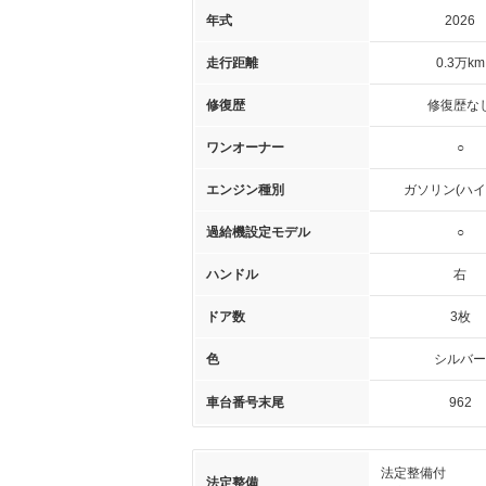
年式
2026
走行距離
0.3万km
修復歴
修復歴な
ワンオーナー
○
エンジン種別
ガソリン(ハイ
過給機設定モデル
○
ハンドル
右
ドア数
3枚
色
シルバー
車台番号末尾
962
法定整備付
法定整備