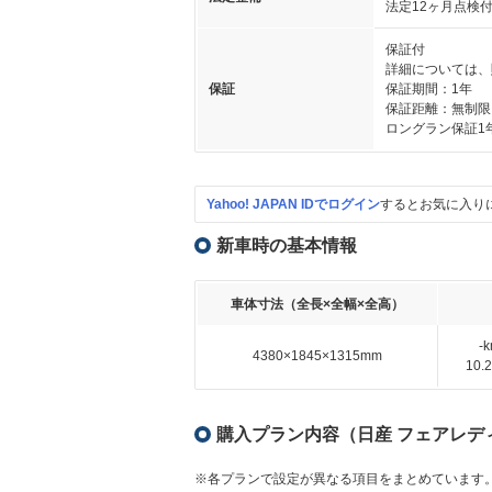
法定12ヶ月点検
保証付
詳細については、
保証
保証期間：1年
保証距離：無制限
ロングラン保証1
Yahoo! JAPAN IDでログイン
するとお気に入り
新車時の基本情報
車体寸法（全長×全幅×全高）
-
4380×1845×1315mm
10
購入プラン内容（日産 フェアレディZ
※各プランで設定が異なる項目をまとめています