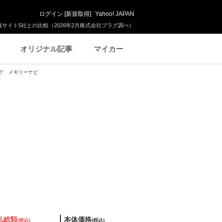
ログイン
[
新規取得
]
Yahoo! JAPAN
サイト5社との比較（2026年2月株式会社プラグ調べ）
オリジナル記事
マイカー
ルセグ メモリーナビ
払総額
本体価格
(税込)
(税込)