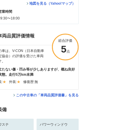
地図を見る（Yahoo!マップ）
営業時間
09:30〜18:00
車両品質評価情報
総合評価
5
の車は、V-CON（日本自動車
点
定協会）の評価を受けた車両
す。
立たない傷・凹み等が少しありますが、概ね良好
状態。走行5万km未満
:
外装:
修復歴:
無
この中古車の「車両品質評価書」を見る
装備
ワステ
パワーウィンドウ