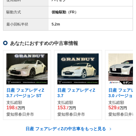
駆動方式
後輪駆動（FR）
最小回転半径
5.2
m
あなたにおすすめの中古車情報
日産 フェアレディZ
日産 フェアレディZ
日産 フェアレ
3.7 バージョン ST
3.7
3.0 バージョン
支払総額
支払総額
支払総額
198
153
529
.5
万円
.7
万円
.9
万円
愛知県春日井市
愛知県春日井市
愛知県春日井市
日産 フェアレディZの中古車をもっと見る