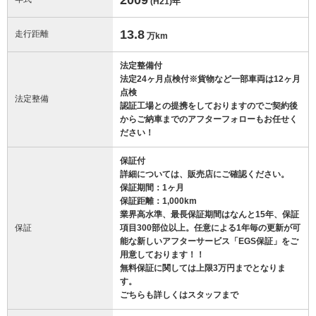
(H21)
年
13.8
走行距離
万km
法定整備付
法定24ヶ月点検付※貨物など一部車両は12ヶ月
点検
法定整備
認証工場との提携をしておりますのでご契約後
からご納車までのアフターフォローもお任せく
ださい！
保証付
詳細については、販売店にご確認ください。
保証期間：1ヶ月
保証距離：1,000km
業界高水準、最長保証期間はなんと15年、保証
保証
項目300部位以上。任意による1年毎の更新が可
能な新しいアフターサービス「EGS保証」をご
用意しております！！
無料保証に関しては上限3万円までとなりま
す。
ごちらも詳しくはスタッフまで