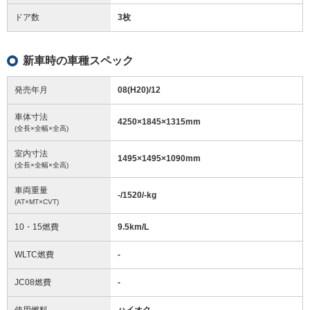
ドア数
3枚
新車時の車種スペック
発売年月
08(H20)/12
車体寸法
4250
×
1845
×
1315
mm
(全長×全幅×全高)
室内寸法
1495
×
1495
×
1090
mm
(全長×全幅×全高)
車両重量
-/1520/-
kg
(AT×MT×CVT)
10・15燃費
9.5km/L
WLTC燃費
-
JC08燃費
-
使用燃料
ハイオク