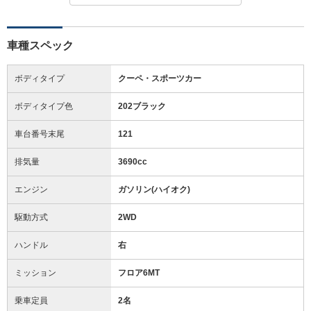
車種スペック
ボディタイプ
クーペ・スポーツカー
ボディタイプ色
202ブラック
車台番号末尾
121
排気量
3690cc
エンジン
ガソリン(ハイオク)
駆動方式
2WD
ハンドル
右
ミッション
フロア6MT
乗車定員
2名