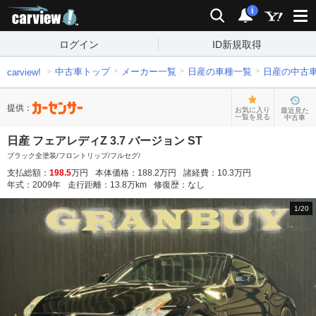
carview!
検索
通知
i
ログイン
ID新規取得
中古車トップ
メーカー一覧
日産の車種一覧
日産の中古
carview!
提供：
お気に入り
最近見た
一覧を見る
中古車
日産 フェアレディZ 3.7 バージョン ST
ブラック全塗装/フロントリップ/フルセグ/
支払総額：
198.5
万円
本体価格：
188.2
万円
諸経費：
10.3
万円
年式：
2009
年
走行距離：
13.8
万km
修復歴：
なし
1
/
20