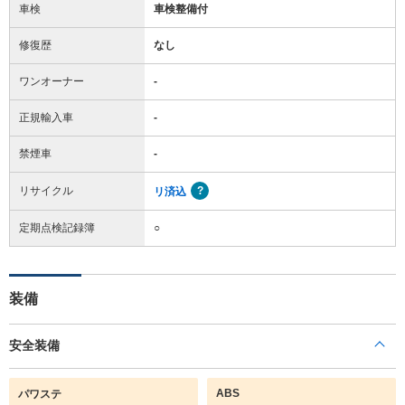
車検
車検整備付
修復歴
なし
ワンオーナー
-
正規輸入車
-
禁煙車
-
リサイクル
リ済込
定期点検記録簿
○
装備
安全装備
ABS
パワステ