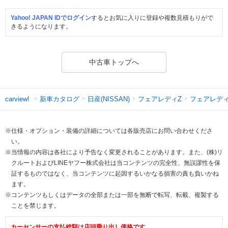
Yahoo! JAPAN IDでログイン
するとお気に入りに登録や複数見積もりがで
きるようになります。
中古車トップへ
新車カタログ
日産(NISSAN)
フェアレディZ
フェアレデ
carview!
※仕様・オプション・装備の詳細については各販売店にお問い合わせくださ
い。
※当情報の内容は各社により予告なく変更されることがあります。また、(株)リ
クルートおよびLINEヤフー株式会社は当コンテンツの完全性、無誤謬性を保
証するものではなく、当コンテンツに起因するいかなる損害の責も負いかね
ます。
※コンテンツもしくはデータの全部または一部を無断で転写、転載、複製する
ことを禁じます。
カーセンサーの支払総額は店頭乗り出し価格です