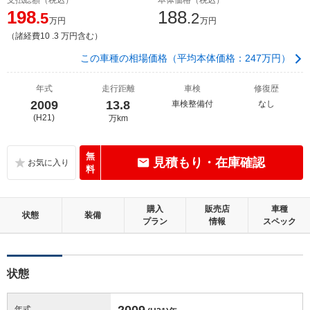
198
188
.5
.2
万円
万円
（諸経費10 .3 万円含む）
この車種の相場価格（平均本体価格：247万円）
年式
走行距離
車検
修復歴
2009
13.8
車検整備付
なし
(H21)
万km
無
見積もり・在庫確認
料
購入
販売店
車種
状態
装備
プラン
情報
スペック
状態
2009
年式