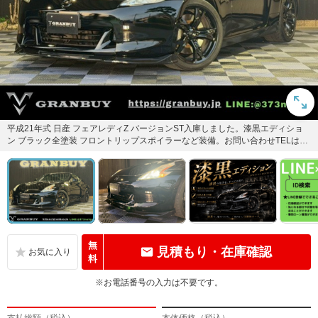
平成21年式 日産 フェアレディZ バージョンST入庫しました。漆黒エディショ
ン ブラック全塗装 フロントリップスポイラーなど装備。お問い合わせTELは05
68-27-9...
無
見積もり・在庫確認
料
※お電話番号の入力は不要です。
支払総額（税込）
本体価格（税込）