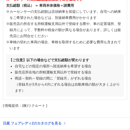
支払総額（税込） ＝ 車両本体価格＋諸費用
※カーセンサーの支払総額は店頭納車を前提にしています。自宅への納車
をご希望された場合などは、別途納車費用がかかります
※販売店の所在する所轄運輸支局以外で登録する際や、車の定置場所、登
録月によって、手数料や税金の額が異なる場合があります。詳しくは販
売店にお問合せください
※車検の切れた車両の場合、車検を取得するために必要な費用も含まれて
います
【ご注意】以下の場合などで支払総額が変わります
自宅などの指定の場所へ陸送納車を希望する場合
販売店所在地の所轄運輸支局以外で登録する場合
商談～契約～登録の間に「登録月」がずれる場合
（登録月が3月から4月にずれる場合は自動車税の額が大きく上がり
ます）
[ 情報提供：(株)リクルート ]
日産 フェアレディZのカタログを見る