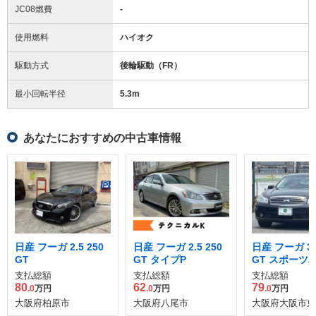
JC08燃費
-
使用燃料
ハイオク
駆動方式
後輪駆動（FR）
最小回転半径
5.3
m
あなたにおすすめの中古車情報
日産 フーガ 2.5 250
日産 フーガ 2.5 250
日産 フーガ 3.5
GT
GT タイプP
GT スポーツ
ジ
支払総額
支払総額
支払総額
80
62
79
.0
万円
.0
万円
.0
万円
大阪府柏原市
大阪府八尾市
大阪府大阪市東