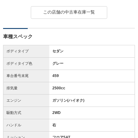
この店舗の中古車在庫一覧
車種スペック
ボディタイプ
セダン
ボディタイプ色
グレー
車台番号末尾
459
排気量
2500cc
エンジン
ガソリン(ハイオク)
駆動方式
2WD
ハンドル
右
ミッション
フロア5AT