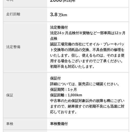
(H18)
年
3.8
走行距離
万km
法定整備付
法定24ヶ月点検付※貨物など一部車両は12ヶ月
点検
認証工場完備の当社にてオイル・ブレーキパッ
法定整備
ト交換等の消耗品の交換、不具合箇所の修理を
いたします。但し、使えるものは、そのまま使
用する場合もございますのでご了承ください。
初期不良も対応いたします。
保証付
詳細については、販売店にご確認ください。
保証期間：1ヶ月
保証
保証距離：1,000km
中古車のため保証対象以外の故障も稀にござい
ますので、納車後すぐの初期不良にも迅速に対
応しております。
車検
車検整備付