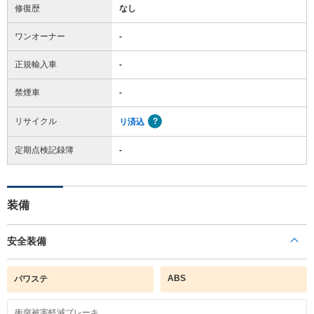
修復歴
なし
ワンオーナー
-
正規輸入車
-
禁煙車
-
リサイクル
リ済込
定期点検記録簿
-
装備
安全装備
ABS
パワステ
衝突被害軽減ブレーキ