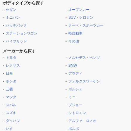
ボディタイプから探す
セダン
オープンカー
ミニバン
SUV・クロカン
ハッチバック
クーペ・スポーツカー
ステーションワゴン
軽自動車
ハイブリッド
その他
メーカーから探す
トヨタ
メルセデス・ベンツ
レクサス
BMW
日産
アウディ
ホンダ
フォルクスワーゲン
三菱
ポルシェ
マツダ
ミニ
スバル
プジョー
スズキ
シトロエン
ダイハツ
アルファ ロメオ
いすゞ
ボルボ