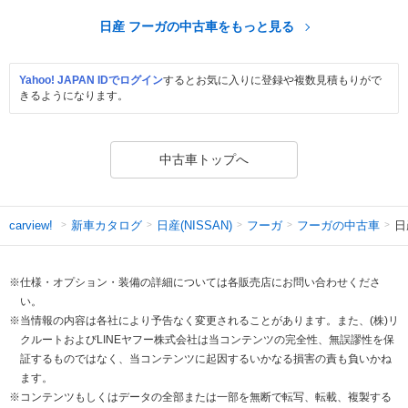
日産 フーガの中古車をもっと見る
Yahoo! JAPAN IDでログイン
するとお気に入りに登録や複数見積もりがで
きるようになります。
中古車トップへ
新車カタログ
日産(NISSAN)
フーガ
フーガの中古車
日
carview!
※仕様・オプション・装備の詳細については各販売店にお問い合わせくださ
い。
※当情報の内容は各社により予告なく変更されることがあります。また、(株)リ
クルートおよびLINEヤフー株式会社は当コンテンツの完全性、無誤謬性を保
証するものではなく、当コンテンツに起因するいかなる損害の責も負いかね
ます。
※コンテンツもしくはデータの全部または一部を無断で転写、転載、複製する