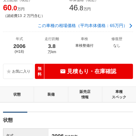
60
46
.0
.8
万円
万円
（諸経費13 .2 万円含む）
この車種の相場価格（平均本体価格：65万円）
年式
走行距離
車検
修復歴
2006
3.8
車検整備付
なし
(H18)
万km
無
見積もり・在庫確認
料
販売店
車種
状態
装備
情報
スペック
状態
2006
年式