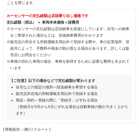
ことを禁じます。
カーセンサーの支払総額は店頭乗り出し価格です
支払総額（税込） ＝ 車両本体価格＋諸費用
※カーセンサーの支払総額は店頭納車を前提にしています。自宅への納車
をご希望された場合などは、別途納車費用がかかります
※販売店の所在する所轄運輸支局以外で登録する際や、車の定置場所、登
録月によって、手数料や税金の額が異なる場合があります。詳しくは販
売店にお問合せください
※車検の切れた車両の場合、車検を取得するために必要な費用も含まれて
います
【ご注意】以下の場合などで支払総額が変わります
自宅などの指定の場所へ陸送納車を希望する場合
販売店所在地の所轄運輸支局以外で登録する場合
商談～契約～登録の間に「登録月」がずれる場合
（登録月が3月から4月にずれる場合は自動車税の額が大きく上がり
ます）
[ 情報提供：(株)リクルート ]