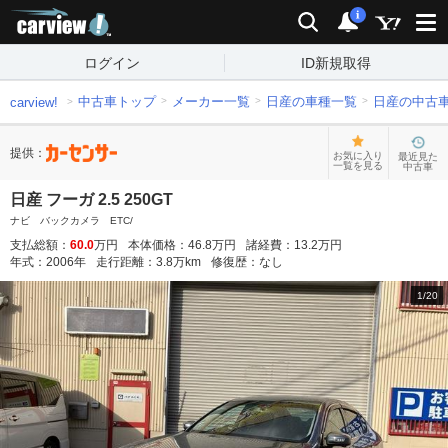
carview!
検索
通知
i
ログイン
ID新規取得
中古車トップ
メーカー一覧
日産の車種一覧
日産の中古
carview!
提供：
お気に入り
最近見た
一覧を見る
中古車
日産 フーガ 2.5 250GT
ナビ バックカメラ ETC/
支払総額：
60.0
万円
本体価格：
46.8
万円
諸経費：
13.2
万円
年式：
2006
年
走行距離：
3.8
万km
修復歴：
なし
1
/
20