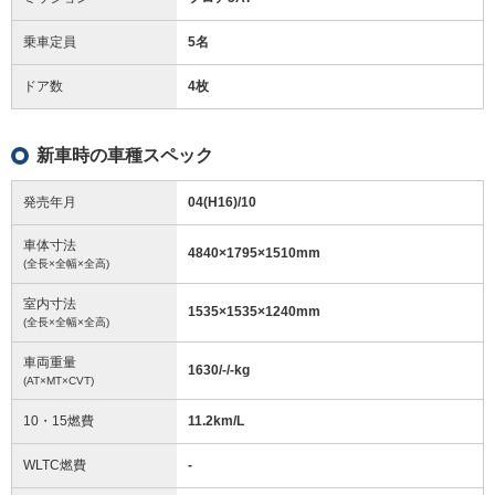
乗車定員
5名
ドア数
4枚
新車時の車種スペック
発売年月
04(H16)/10
車体寸法
4840
×
1795
×
1510
mm
(全長×全幅×全高)
室内寸法
1535
×
1535
×
1240
mm
(全長×全幅×全高)
車両重量
1630/-/-
kg
(AT×MT×CVT)
10・15燃費
11.2km/L
WLTC燃費
-