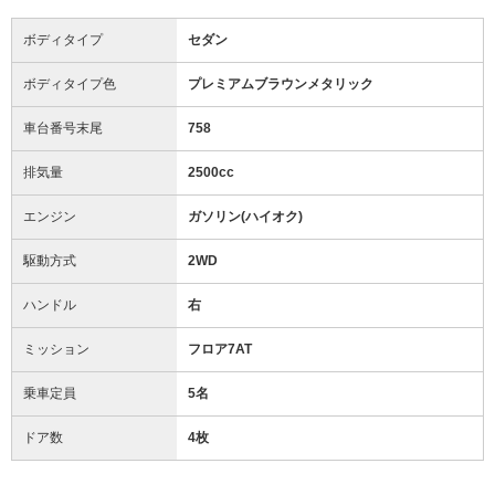
ボディタイプ
セダン
ボディタイプ色
プレミアムブラウンメタリック
車台番号末尾
758
排気量
2500cc
エンジン
ガソリン(ハイオク)
駆動方式
2WD
ハンドル
右
ミッション
フロア7AT
乗車定員
5名
ドア数
4枚