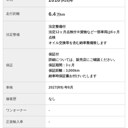
(H28)
年
6.4
走行距離
万km
法定整備付
法定12ヶ月点検付※貨物など一部車両は6ヶ月
法定整備
点検
オイル交換等を含む納車整備致します
保証付
詳細については、販売店にご確認ください。
保証
保証期間：3ヶ月
保証距離：3,000km
納車時保証書お付けいたします
車検
2027(R9) 年9月
修復歴
なし
ワンオーナー
-
正規輸入車
-