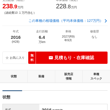
238
228
.9
.8
万円
万円
（諸経費10 .1 万円含む）
この車種の相場価格（平均本体価格：127万円）
年式
走行距離
車検
修復歴
2016
6.4
2027(R9)
なし
年9月
(H28)
万km
無
見積もり・在庫確認
料
販売店
車種
状態
装備
情報
スペック
状態
2016
年式