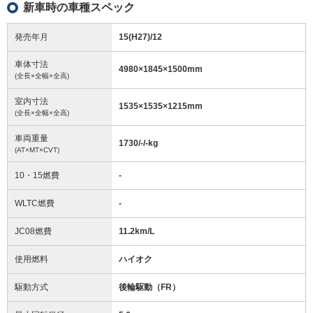
新車時の車種スペック
発売年月
15(H27)/12
車体寸法
4980
×
1845
×
1500
mm
(全長×全幅×全高)
室内寸法
1535
×
1535
×
1215
mm
(全長×全幅×全高)
車両重量
1730/-/-
kg
(AT×MT×CVT)
10・15燃費
-
WLTC燃費
-
JC08燃費
11.2km/L
使用燃料
ハイオク
駆動方式
後輪駆動（FR）