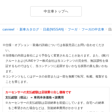
中古車トップへ
新車カタログ
日産(NISSAN)
フーガ
フーガの中古車
日
carview!
※仕様・オプション・装備の詳細については各販売店にお問い合わせくださ
い。
※当情報の内容は各社により予告なく変更されることがあります。また、(株)リ
クルートおよびLINEヤフー株式会社は当コンテンツの完全性、無誤謬性を保
証するものではなく、当コンテンツに起因するいかなる損害の責も負いかね
ます。
※コンテンツもしくはデータの全部または一部を無断で転写、転載、複製する
ことを禁じます。
カーセンサーの支払総額は店頭乗り出し価格です
支払総額（税込） ＝ 車両本体価格＋諸費用
※カーセンサーの支払総額は店頭納車を前提にしています。自宅への納車
をご希望された場合などは、別途納車費用がかかります