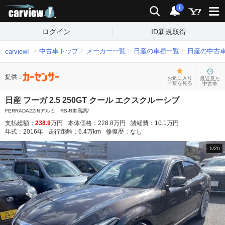
carview!
検索
通知
i
ログイン
ID新規取得
中古車トップ
メーカー一覧
日産の車種一覧
日産の中古
carview!
提供：
お気に入り
最近見た
一覧を見る
中古車
日産 フーガ 2.5 250GT クール エクスクルーシブ
FERRADA22INアルミ RS-R車高調/
支払総額：
238.9
万円
本体価格：
228.8
万円
諸経費：
10.1
万円
年式：
2016
年
走行距離：
6.4
万km
修復歴：
なし
1
/
20