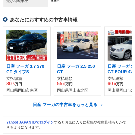
最小回転半径
5.6
m
あなたにおすすめの中古車情報
日産 フーガ 3.7 370
日産 フーガ 2.5 250
日産 フーガ 3.5
GT タイプS
GT
GT FOUR 4W
支払総額
支払総額
支払総額
80
55
60
.5
万円
.0
万円
.0
万円
岡山県岡山市南区
岡山県岡山市北区
岡山県岡山市北
日産 フーガの中古車をもっと見る
Yahoo! JAPAN IDでログイン
するとお気に入りに登録や複数見積もりがで
きるようになります。