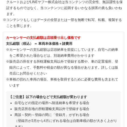
クルートおよびLINEヤフー株式会社は当コンテンツの完全性、無誤謬性を保
証するものではなく、当コンテンツに起因するいかなる損害の責も負いかね
ます。
※コンテンツもしくはデータの全部または一部を無断で転写、転載、複製する
ことを禁じます。
カーセンサーの支払総額は店頭乗り出し価格です
支払総額（税込） ＝ 車両本体価格＋諸費用
※カーセンサーの支払総額は店頭納車を前提にしています。自宅への納車
をご希望された場合などは、別途納車費用がかかります
※販売店の所在する所轄運輸支局以外で登録する際や、車の定置場所、登
録月によって、手数料や税金の額が異なる場合があります。詳しくは販
売店にお問合せください
※車検の切れた車両の場合、車検を取得するために必要な費用も含まれて
います
【ご注意】以下の場合などで支払総額が変わります
自宅などの指定の場所へ陸送納車を希望する場合
販売店所在地の所轄運輸支局以外で登録する場合
商談～契約～登録の間に「登録月」がずれる場合
（登録月が3月から4月にずれる場合は自動車税の額が大きく上がり
ます）