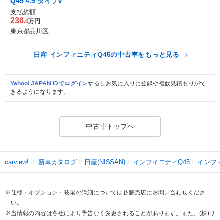
Q45 4.5 タイプV
支払総額
236
.0
万円
東京都品川区
日産 インフィニティQ45の中古車をもっと見る
Yahoo! JAPAN IDでログイン
するとお気に入りに登録や複数見積もりがで
きるようになります。
中古車トップへ
新車カタログ
日産(NISSAN)
インフイニティQ45
インフ
carview!
※仕様・オプション・装備の詳細については各販売店にお問い合わせくださ
い。
※当情報の内容は各社により予告なく変更されることがあります。また、(株)リ