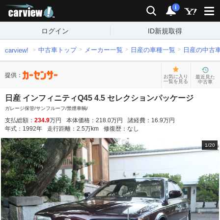
carview!
検索
通知
i
ログイン
ID新規取得
中古車トップ
メーカー一覧
日産の車種一覧
日産の中古
carview!
提供：
お気に入り
最近見た
一覧を見る
中古車
日産 インフィニティQ45 4.5 セレクションパッケージ
ガレージ保管/サンフルーフ/禁煙車輌/
支払総額：
234.9
万円
本体価格：
218.0
万円
諸経費：
16.9
万円
年式：
1992
年
走行距離：
2.5
万km
修復歴：
なし
1
/
20