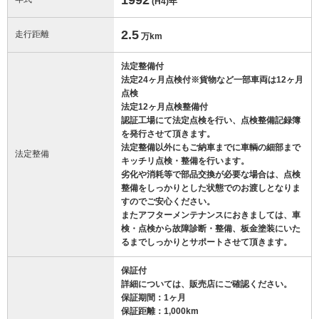
(H4)
年
2.5
走行距離
万km
法定整備付
法定24ヶ月点検付※貨物など一部車両は12ヶ月
点検
法定12ヶ月点検整備付
認証工場にて法定点検を行い、点検整備記録簿
を発行させて頂きます。
法定整備以外にもご納車までに車輌の細部まで
法定整備
キッチリ点検・整備を行います。
劣化や消耗等で部品交換が必要な場合は、点検
整備をしっかりとした状態でのお渡しとなりま
すのでご安心ください。
またアフターメンテナンスにおきましては、車
検・点検から故障診断・整備、板金塗装にいた
るまでしっかりとサポートさせて頂きます。
保証付
詳細については、販売店にご確認ください。
保証期間：1ヶ月
保証距離：1,000km