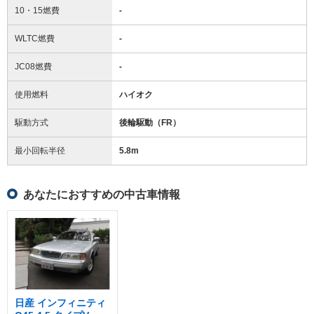
10・15燃費
-
WLTC燃費
-
JC08燃費
-
使用燃料
ハイオク
駆動方式
後輪駆動（FR）
最小回転半径
5.8
m
あなたにおすすめの中古車情報
日産 インフィニティ