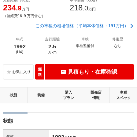
234
218
.9
.0
万円
万円
（諸経費16 .9 万円含む）
この車種の相場価格（平均本体価格：191万円）
年式
走行距離
車検
修復歴
1992
2.5
車検整備付
なし
(H4)
万km
無
見積もり・在庫確認
料
購入
販売店
車種
状態
装備
プラン
情報
スペック
状態
1992
年式