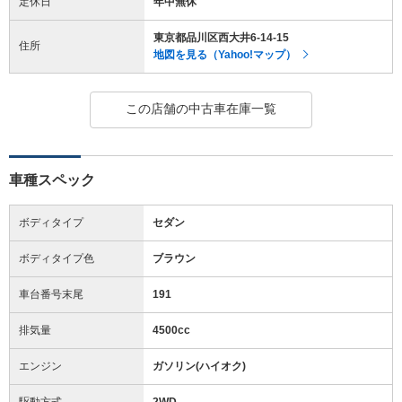
定休日
年中無休
東京都品川区西大井6-14-15
住所
地図を見る（Yahoo!マップ）
この店舗の中古車在庫一覧
車種スペック
ボディタイプ
セダン
ボディタイプ色
ブラウン
車台番号末尾
191
排気量
4500cc
エンジン
ガソリン(ハイオク)
駆動方式
2WD