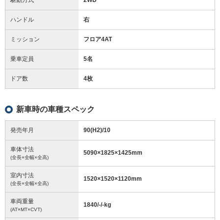
ハンドル
右
ミッション
フロア4AT
乗車定員
5名
ドア数
4枚
新車時の車種スペック
発売年月
90(H2)/10
車体寸法
5090
×
1825
×
1425
mm
(全長×全幅×全高)
室内寸法
1520
×
1520
×
1120
mm
(全長×全幅×全高)
車両重量
1840/-/-
kg
(AT×MT×CVT)