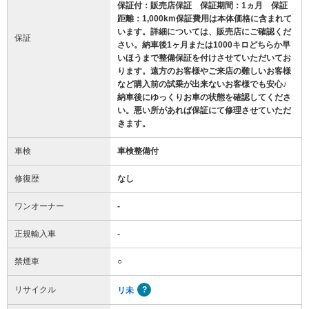
保証付：販売店保証 保証期間：1ヵ月 保証
距離：1,000km保証費用は本体価格に含まれて
います。詳細については、販売店にご確認くだ
保証
さい。納車後1ヶ月または1000キロどちらか早
いほうまで整備保証を付けさせていただいてお
ります。遠方のお客様やご来店の難しいお客様
など購入前の試乗が出来ないお客様でも安心♪
納車後にゆっくりお車の状態を確認してくださ
い。悪い所があれば保証にて修理させていただ
きます。
車検
車検整備付
修復歴
なし
ワンオーナー
-
正規輸入車
-
禁煙車
○
リサイクル
リ未