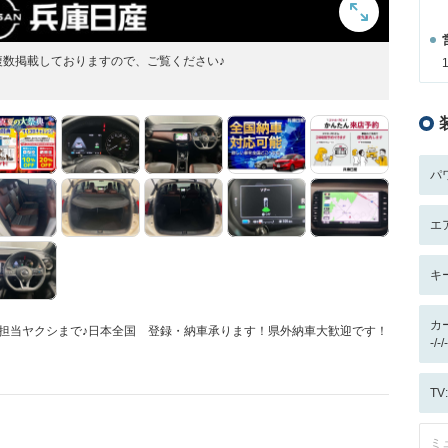
数掲載しておりますので、ご覧ください♪
パ
エ
キ
カ
7882 担当ヤクシまで♪日本全国 登録・納車承ります！県外納車大歓迎です！
-/
T
ミ