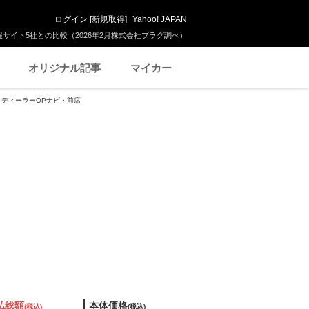
ログイン
[
新規取得
]
Yahoo! JAPAN
サイト5社との比較（2026年2月株式会社プラグ調べ）
オリジナル記事
マイカー
ップ・ディーラーOPナビ・前席
払総額
本体価格
(税込)
(税込)