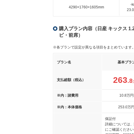
-
4290×1760×1605mm
23
購入プラン内容（日産 キックス 1.2
ビ・前席）
※各プランで設定が異なる項目をまとめています
プラン名
基本プラ
263
.8
支払総額（税込）
※内：諸費用
10
.8
万円
※内：本体価格
253
.0
万
保証付
詳細については、
にご確認ください