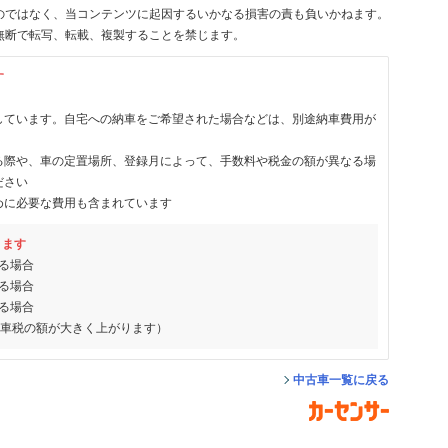
のではなく、当コンテンツに起因するいかなる損害の責も負いかねます。
無断で転写、転載、複製することを禁じます。
す
しています。自宅への納車をご希望された場合などは、別途納車費用が
る際や、車の定置場所、登録月によって、手数料や税金の額が異なる場
ださい
めに必要な費用も含まれています
ります
る場合
る場合
る場合
動車税の額が大きく上がります）
中古車一覧に戻る