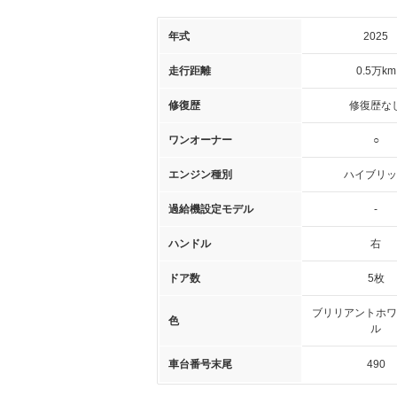
年式
2025
走行距離
0.5万km
修復歴
修復歴な
ワンオーナー
○
エンジン種別
ハイブリッ
過給機設定モデル
-
ハンドル
右
ドア数
5枚
ブリリアントホワ
色
ル
車台番号末尾
490