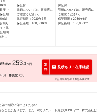
年6月
0km
保証付
保証付
日産中
詳細については、販売店に
詳細については、販売店に
保証期
ご確認ください。
ご確認ください。
離無制
保証期限：2030年6月
保証期限：2030年6月
お乗り
保証距離：100,000km
保証距離：100,000km
イド保
証期間
有料にて
253
価格
.0
万円
無
(税込)
見積もり・在庫確認
料
年6月
修復歴
なし
※お電話番号の入力は不要です。
売店にお問い合わせください。
ることがあります。また、(株)リクルートおよびLINEヤフー株式会社は