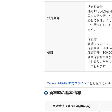
法定整備付
法定12ヶ月点検
国家資格を持った
法定整備
心してお使い頂け
で一層安心してお
ます。
保証付
詳細については、
保証期限：2030
保証
保証距離：100,00
新車保証継承及び
てお乗りいただけ
っております。
Yahoo! JAPAN IDでログイン
するとお気に入り
新車時の基本情報
車体寸法（全長×全幅×全高）