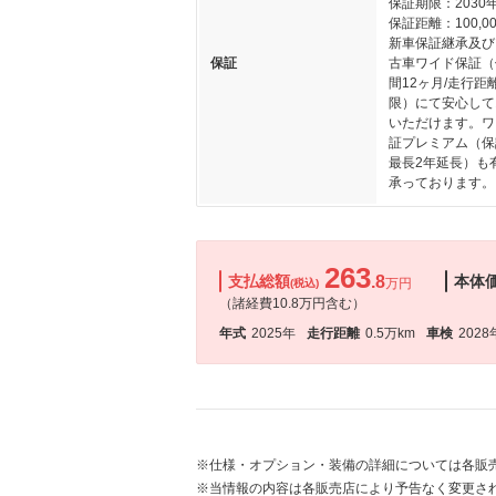
保証期限：2030
保証距離：100,00
新車保証継承及び
保証
古車ワイド保証（
間12ヶ月/走行距
限）にて安心して
いただけます。ワ
証プレミアム（保
最長2年延長）も
承っております。
263
支払総額
.8
本体
万円
(税込)
（諸経費10.8万円含む）
年式
2025年
走行距離
0.5万km
車検
2028
※仕様・オプション・装備の詳細については各販
※当情報の内容は各販売店により予告なく変更され