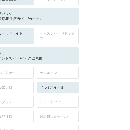
アバッグ
転席/助手席/サイド/カーテン
EDヘッドライト
ディスチャージドラン
プ
メラ
ロント/サイド/バック/全周囲
動リアゲート
サンルーフ
ルエアロ
アルミホイール
ーダウン
リフトアップ
冷地仕様
過給機設定モデル