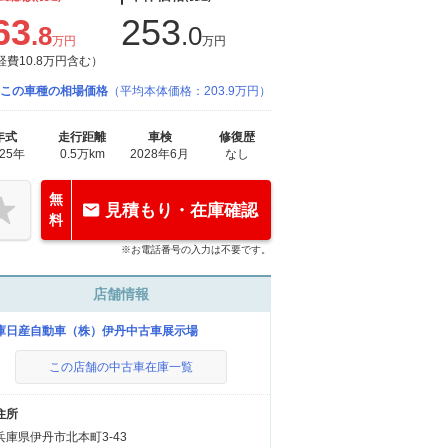
63
253
.8
.0
万円
万円
経費10.8万円含む）
この車種の相場価格
（平均本体価格：203.9万円）
年式
走行距離
車検
修復歴
025年
0.5万km
2028年6月
なし
無
見積もり・在庫確認
料
※お電話番号の入力は不要です。
店舗情報
庫日産自動車（株）伊丹中古車展示場
この店舗の中古車在庫一覧
住所
兵庫県伊丹市北本町3-43