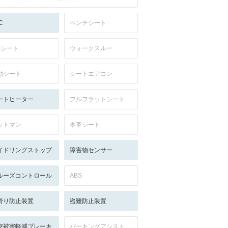
C
ベンチシート
列シート
ウォークスルー
動シート
シートエアコン
ートヒーター
フルフラットシート
ットマン
本革シート
イドリングストップ
障害物センサー
ルーズコントロール
ABS
滑り防止装置
盗難防止装置
突被害軽減ブレーキ
パーキングアシスト