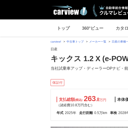
トップ
360°ビュー
カタ
carview!
中古車トップ
メーカー一覧
日産の車種
日産
キックス 1.2 X (e-PO
当社試乗車アップ・ディーラーOPナビ・
保証付
263
支払総額
.8
本体
万円
(税込)
（諸経費10.8万円含む）
年式
2025年
走行距離
0.5万km
車検
2028