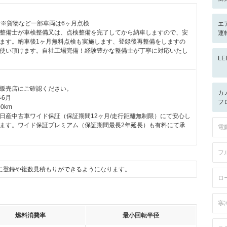
付※貨物など一部車両は6ヶ月点検
エ
整備士が車検整備又は、点検整備を完了してから納車しますので、安
運
ます。納車後1ヶ月無料点検も実施します、登録後再整備をしますの
使い頂けます。自社工場完備！経験豊かな整備士が丁寧に対応いたし
L
販売店にご確認ください。
カ
年6月
フ
0km
日産中古車ワイド保証（保証期間12ヶ月/走行距離無制限）にて安心し
ます。ワイド保証プレミアム（保証期間最長2年延長）も有料にて承
電
フ
に登録や複数見積もりができるようになります。
ロ
寒
燃料消費率
最小回転半径