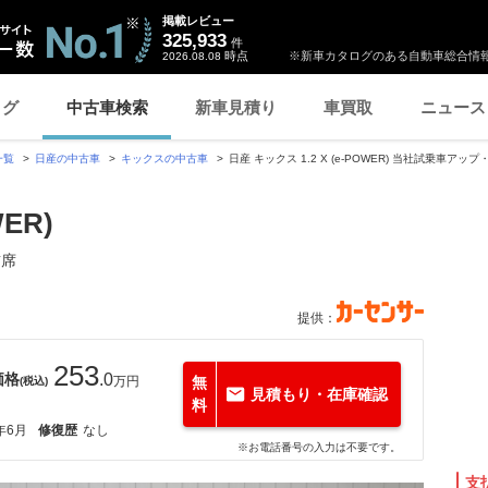
掲載レビュー
325,933
件
時点
※新車カタログのある自動車総合情報
2026.08.08
ログ
中古車検索
新車見積り
車買取
ニュース
一覧
日産の中古車
キックスの中古車
日産 キックス 1.2 X (e-POWER) 当社試乗車ア
WER)
前席
提供：
253
価格
.0
万円
無
(税込)
見積もり・在庫確認
料
年6月
修復歴
なし
※お電話番号の入力は不要です。
支