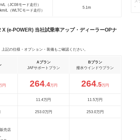
ス
km/L（JC08モード走行）
-
5.1m
.0km/L（WLTCモード走行）
 X (e-POWER) 当社試乗車アップ・ディーラーOPナ
。上記の仕様・オプション・装備もご確認ください。
Aプラン
Bプラン
ン
JAFサポートプラン
撥水ウインドウプラン
264
264
.4
.5
万円
万円
万円
11
.4
万円
11
.5
万円
円
253
.0
万円
253
.0
万円
販売店
。