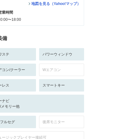
地図を見る（Yahoo!マップ）
営業時間
10:00〜18:00
装備
ワステ
パワーウィンドウ
アコン/クーラー
Wエアコン
ーレス
スマートキー
ーナビ
-/-/メモリー他
V:フルセグ
後席モニター
ュージックプレイヤー接続可