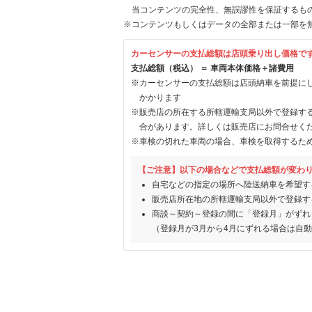
当コンテンツの完全性、無誤謬性を保証するも
※コンテンツもしくはデータの全部または一部を
カーセンサーの支払総額は店頭乗り出し価格で
支払総額（税込） ＝ 車両本体価格＋諸費用
※カーセンサーの支払総額は店頭納車を前提に
かかります
※販売店の所在する所轄運輸支局以外で登録す
合があります。詳しくは販売店にお問合せく
※車検の切れた車両の場合、車検を取得するた
【ご注意】以下の場合などで支払総額が変わ
自宅などの指定の場所へ陸送納車を希望す
販売店所在地の所轄運輸支局以外で登録す
商談～契約～登録の間に「登録月」がずれ
（登録月が3月から4月にずれる場合は自