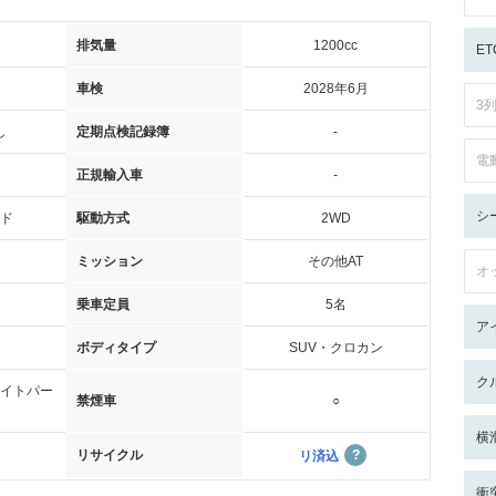
排気量
1200cc
ET
車検
2028年6月
3
し
定期点検記録簿
-
電
正規輸入車
-
シ
ド
駆動方式
2WD
ミッション
その他AT
オ
乗車定員
5名
ア
ボディタイプ
SUV・クロカン
ク
イトパー
禁煙車
○
横
リサイクル
リ済込
衝