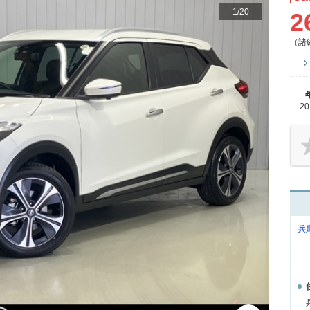
1
/
20
2
（諸
2
兵