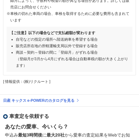
録月によって、手数料や税金の額が異なる場合があります。詳しくは販
売店にお問合せください
※車検の切れた車両の場合、車検を取得するために必要な費用も含まれて
います
【ご注意】以下の場合などで支払総額が変わります
自宅などの指定の場所へ陸送納車を希望する場合
販売店所在地の所轄運輸支局以外で登録する場合
商談～契約～登録の間に「登録月」がずれる場合
（登録月が3月から4月にずれる場合は自動車税の額が大きく上がり
ます）
[ 情報提供：(株)リクルート ]
日産 キックス e-POWERのカタログを見る
車査定を依頼する
あなたの愛車、今いくら？
申込み
最短3時間後
に
最大20社
から愛車の査定結果をWebでお知