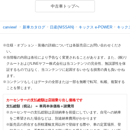
中古車トップへ
新車カタログ
日産(NISSAN)
キックス e-POWER
キック
carview!
※仕様・オプション・装備の詳細については各販売店にお問い合わせくださ
い。
※当情報の内容は各社により予告なく変更されることがあります。また、(株)リ
クルートおよびLINEヤフー株式会社は当コンテンツの完全性、無誤謬性を保
証するものではなく、当コンテンツに起因するいかなる損害の責も負いかね
ます。
※コンテンツもしくはデータの全部または一部を無断で転写、転載、複製する
ことを禁じます。
カーセンサーの支払総額は店頭乗り出し価格です
支払総額（税込） ＝ 車両本体価格＋諸費用
※カーセンサーの支払総額は店頭納車を前提にしています。自宅への納車
をご希望された場合などは、別途納車費用がかかります
※販売店の所在する所轄運輸支局以外で登録する際や、車の定置場所、登