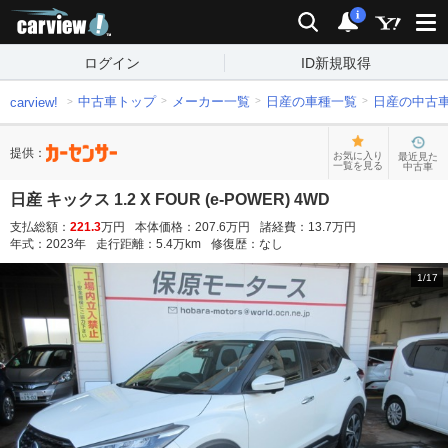
carview!
検索
通知
i
ログイン
ID新規取得
中古車トップ
メーカー一覧
日産の車種一覧
日産の中古
carview!
提供：
お気に入り
最近見た
一覧を見る
中古車
日産 キックス 1.2 X FOUR (e-POWER) 4WD
支払総額：
221.3
万円
本体価格：
207.6
万円
諸経費：
13.7
万円
年式：
2023
年
走行距離：
5.4
万km
修復歴：
なし
1
/
17