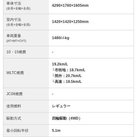
車体寸法
4290
×
1760
×
1605
mm
(全長×全幅×全高)
室内寸法
1420
×
1420
×
1250
mm
(全長×全幅×全高)
車両重量
1480/-/-
kg
(AT×MT×CVT)
10・15燃費
-
19.2km/L
└市街地：18.7km/L
WLTC燃費
└郊外：20.7km/L
└高速：18.5km/L
JC08燃費
-
使用燃料
レギュラー
駆動方式
四輪駆動（4WD）
最小回転半径
5.1
m