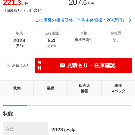
221
207
.3
.6
万円
万円
（諸経費13 .7 万円含む）
この車種の相場価格（平均本体価格：204万円）
年式
走行距離
車検
修復歴
2023
5.4
車検整備付
なし
(R5)
万km
無
見積もり・在庫確認
料
販売店
車種
状態
装備
情報
スペック
状態
2023
年式
(R5)
年