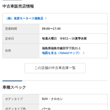
中古車販売店情報
（株）保原モータース福島店
営業時間
09:00〜17:45
定休日
毎週火曜日 ※8/11～16夏季休業
福島県福島市鎌田字下田21-1
住所
地図を見る（Yahoo!マップ）
この店舗の中古車在庫一覧
車種スペック
ボディタイプ
SUV・クロカン
ボディタイプ色
パール