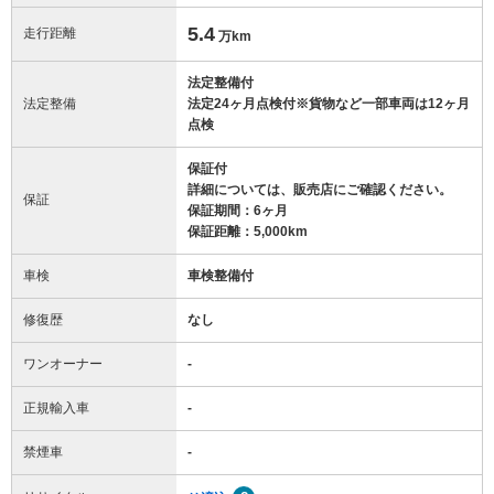
5.4
走行距離
万km
法定整備付
法定整備
法定24ヶ月点検付※貨物など一部車両は12ヶ月
点検
保証付
詳細については、販売店にご確認ください。
保証
保証期間：6ヶ月
保証距離：5,000km
車検
車検整備付
修復歴
なし
ワンオーナー
-
正規輸入車
-
禁煙車
-