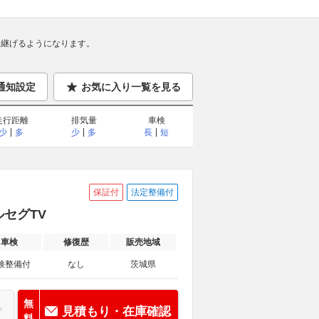
継げるようになります。
通知設定
お気に入り一覧を見る
走行距離
排気量
車検
少
多
少
多
長
短
保証付
法定整備付
セグTV
車検
修復歴
販売地域
検整備付
なし
茨城県
無
見積もり・在庫確認
料