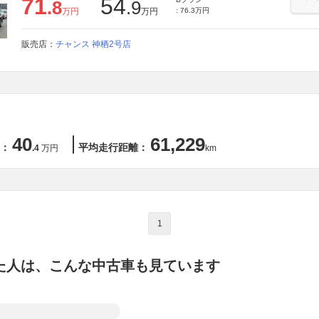
71
54
.8
.9
万円
万円
: 76.3万円
販売店：
チャンス 神栖2号店
40
61,229
：
平均走行距離：
.4
万円
km
1
た人は、こんな中古車も見ています