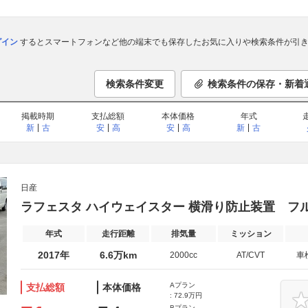
ログイン
するとスマートフォンなど他の端末でも保存したお気に入りや検索条件が引き
検索条件変更
検索条件の保存・新着
掲載時期
支払総額
本体価格
年式
新
古
安
高
安
高
新
古
日産
ラフェスタ ハイウェイスター 横滑り防止装置 フル
年式
走行距離
排気量
ミッション
2017年
6.6万km
2000cc
AT/CVT
車
Aプラン
支払総額
本体価格
: 72.9万円
Bプラン