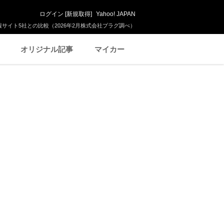
ログイン
[
新規取得
]
Yahoo! JAPAN
サイト5社との比較（2026年2月株式会社プラグ調べ）
オリジナル記事
マイカー