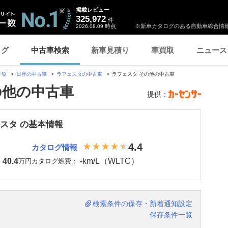
掲載レビュー
325,972
件
時点
※新車カタログのある自動車総合情報
2026.08.09
ログ
中古車検索
新車見積り
車買取
ニュース
一覧
日産の中古車
ラフェスタの中古車
ラフェスタ その他の中古車
の他の中古車
提供：
ェスタ の基本情報
4.4
カタログ情報
40.4
-
km/L（WLTC）
：
万円
カタログ燃費：
検索条件の保存・新着通知設定
保存条件一覧