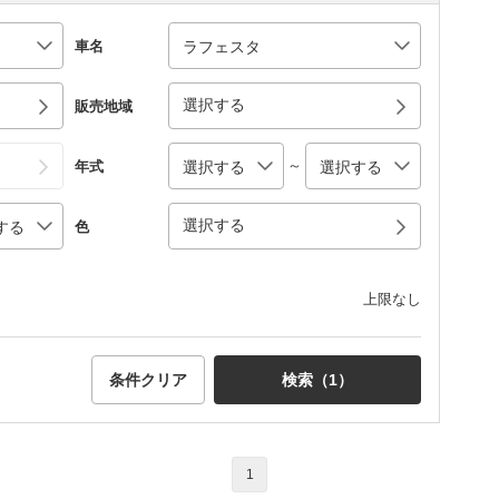
車名
選択する
販売地域
～
年式
選択する
色
上限なし
条件クリア
検索（
1
）
1