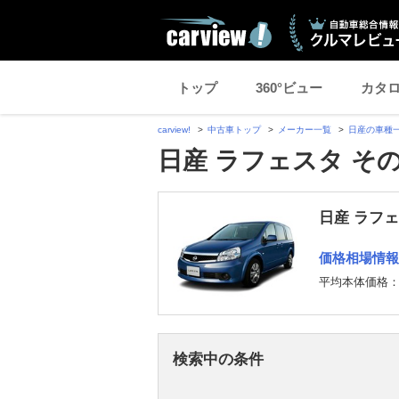
トップ
360°ビュー
カタ
carview!
中古車トップ
メーカー一覧
日産の車種
日産 ラフェスタ そ
日産 ラフ
価格相場情報
平均本体価格
検索中の条件