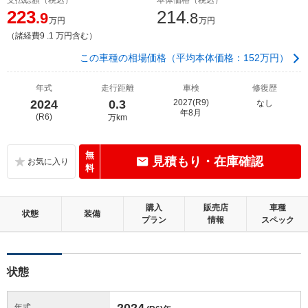
223
214
.9
.8
万円
万円
（諸経費9 .1 万円含む）
この車種の相場価格（平均本体価格：152万円）
年式
走行距離
車検
修復歴
2024
0.3
2027(R9)
なし
年8月
(R6)
万km
無
見積もり・在庫確認
料
購入
販売店
車種
状態
装備
プラン
情報
スペック
状態
2024
年式