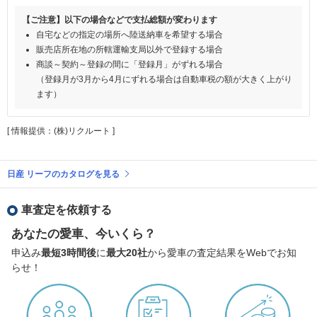
【ご注意】以下の場合などで支払総額が変わります
自宅などの指定の場所へ陸送納車を希望する場合
販売店所在地の所轄運輸支局以外で登録する場合
商談～契約～登録の間に「登録月」がずれる場合
（登録月が3月から4月にずれる場合は自動車税の額が大きく上がり
ます）
[ 情報提供：(株)リクルート ]
日産 リーフのカタログを見る
車査定を依頼する
あなたの愛車、今いくら？
申込み
最短3時間後
に
最大20社
から愛車の査定結果をWebでお知
らせ！