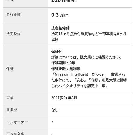
(R6)
年
0.3
走行距離
万km
法定整備付
法定整備
法定12ヶ月点検付※貨物など一部車両は6ヶ月
点検
保証付
詳細については、販売店にご確認ください。
保証期間：2年
保証
保証距離：無制限
「Niissan Intelligent Choice」 厳選され
た条件にて、「安心」「信頼」を最大限に訴求
したハイクオリティな認定中古車。
車検
2027(R9) 年8月
修復歴
なし
ワンオーナー
○
正規輸入車
-