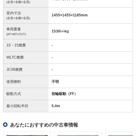
(全長×全幅×全高)
室内寸法
1455
×
1455
×
1185
mm
(全長×全幅×全高)
車両重量
1530/-/-
kg
(AT×MT×CVT)
10・15燃費
-
WLTC燃費
-
JC08燃費
-
使用燃料
不明
駆動方式
前輪駆動（FF）
最小回転半径
5.4
m
あなたにおすすめの中古車情報