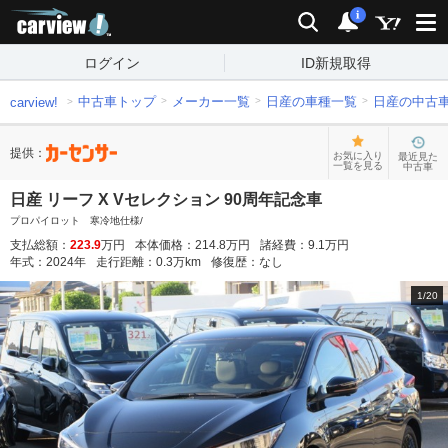
carview!
検索
通知
i
ログイン
ID新規取得
中古車トップ
メーカー一覧
日産の車種一覧
日産の中古
carview!
提供：
お気に入り
最近見た
一覧を見る
中古車
日産 リーフ X Vセレクション 90周年記念車
プロパイロット 寒冷地仕様/
支払総額：
223.9
万円
本体価格：
214.8
万円
諸経費：
9.1
万円
年式：
2024
年
走行距離：
0.3
万km
修復歴：
なし
1
/
20