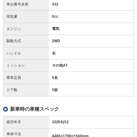
車台番号末尾
432
排気量
0cc
エンジン
電気
駆動方式
2WD
ハンドル
右
ミッション
その他AT
乗車定員
5名
ドア数
5枚
新車時の車種スペック
発売年月
22(R4)/12
車体寸法
4480
×
1790
×
1560
mm