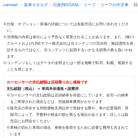
新車カタログ
日産(NISSAN)
リーフ
リーフの中古車
日
carview!
※仕様・オプション・装備の詳細については各販売店にお問い合わせくださ
い。
※当情報の内容は各社により予告なく変更されることがあります。また、(株)リ
クルートおよびLINEヤフー株式会社は当コンテンツの完全性、無誤謬性を保
証するものではなく、当コンテンツに起因するいかなる損害の責も負いかね
ます。
※コンテンツもしくはデータの全部または一部を無断で転写、転載、複製する
ことを禁じます。
カーセンサーの支払総額は店頭乗り出し価格です
支払総額（税込） ＝ 車両本体価格＋諸費用
※カーセンサーの支払総額は店頭納車を前提にしています。自宅への納車
をご希望された場合などは、別途納車費用がかかります
※販売店の所在する所轄運輸支局以外で登録する際や、車の定置場所、登
録月によって、手数料や税金の額が異なる場合があります。詳しくは販
売店にお問合せください
※車検の切れた車両の場合、車検を取得するために必要な費用も含まれて
います