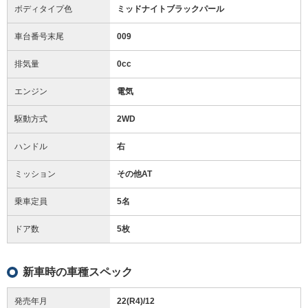
ボディタイプ色
ミッドナイトブラックパール
車台番号末尾
009
排気量
0cc
エンジン
電気
駆動方式
2WD
ハンドル
右
ミッション
その他AT
乗車定員
5名
ドア数
5枚
新車時の車種スペック
発売年月
22(R4)/12