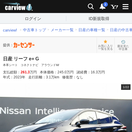
carview!
検索
通知
i
ログイン
ID新規取得
中古車トップ
メーカー一覧
日産の車種一覧
日産の中古
carview!
提供：
お気に入り
最近見た
一覧を見る
中古車
日産 リーフ e+ G
本革シート コネクトナビ アラウンドM/
支払総額：
261.3
万円
本体価格：
245.0
万円
諸経費：
16.3
万円
年式：
2023
年
走行距離：
3.1
万km
修復歴：
なし
1
/
22