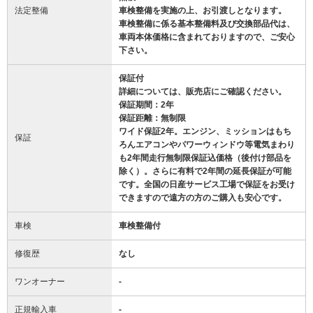
法定整備
車検整備を実施の上、お引渡しとなります。
車検整備に係る基本整備料及び交換部品代は、
車両本体価格に含まれておりますので、ご安心
下さい。
保証付
詳細については、販売店にご確認ください。
保証期間：2年
保証距離：無制限
ワイド保証2年。エンジン、ミッションはもち
保証
ろんエアコンやパワーウィンドウ等電気まわり
も2年間走行無制限保証込価格（後付け部品を
除く）。さらに有料で2年間の延長保証が可能
です。全国の日産サービス工場で保証をお受け
できますので遠方の方のご購入も安心です。
車検
車検整備付
修復歴
なし
ワンオーナー
-
正規輸入車
-