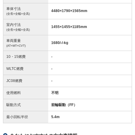
車体寸法
4480
×
1790
×
1565
mm
(全長×全幅×全高)
室内寸法
1455
×
1455
×
1185
mm
(全長×全幅×全高)
車両重量
1680/-/-
kg
(AT×MT×CVT)
10・15燃費
-
WLTC燃費
-
JC08燃費
-
使用燃料
不明
駆動方式
前輪駆動（FF）
最小回転半径
5.4
m