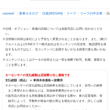
新車カタログ
日産(NISSAN)
リーフ
リーフの中古車
日
carview!
※仕様・オプション・装備の詳細については各販売店にお問い合わせくださ
い。
※当情報の内容は各社により予告なく変更されることがあります。また、(株)リ
クルートおよびLINEヤフー株式会社は当コンテンツの完全性、無誤謬性を保
証するものではなく、当コンテンツに起因するいかなる損害の責も負いかね
ます。
※コンテンツもしくはデータの全部または一部を無断で転写、転載、複製する
ことを禁じます。
カーセンサーの支払総額は店頭乗り出し価格です
支払総額（税込） ＝ 車両本体価格＋諸費用
※カーセンサーの支払総額は店頭納車を前提にしています。自宅への納車
をご希望された場合などは、別途納車費用がかかります
※販売店の所在する所轄運輸支局以外で登録する際や、車の定置場所、登
録月によって、手数料や税金の額が異なる場合があります。詳しくは販
売店にお問合せください