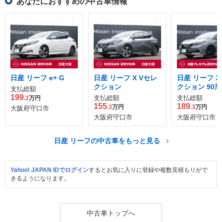
あなたにおすすめの中古車情報
日産 リーフ e+ G
日産 リーフ X Vセレ
日産 リーフ X
クション
クション 90
支払総額
車
199
支払総額
支払総額
.3
万円
155
189
.3
万円
.3
万円
大阪府守口市
大阪府守口市
大阪府守口市
日産 リーフの中古車をもっと見る
Yahoo! JAPAN IDでログイン
するとお気に入りに登録や複数見積もりがで
きるようになります。
中古車トップへ