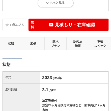
もっと見る
走行距離5万km以下で、内外装にダメージがほとんどない、良好な状態
です。
内装：
無
見積もり・在庫確認
目立たない軽微なダメージはありますが、良好な状態です。
料
外装：
購入
販売店
車種
無キズ、もしくはキズやヘコミなどがほぼない、とても綺麗な状態で
状態
装備
プラン
情報
スペック
す。
修復歴：無
状態
この中古車の「車両品質評価書」を見る
2023
年式
(R5)
年
3.1
走行距離
万km
法定整備付
法定24ヶ月点検付※貨物など一部車両は12ヶ月
点検