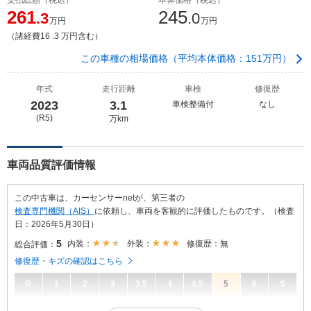
261
245
.3
.0
万円
万円
（諸経費16 .3 万円含む）
この車種の相場価格（平均本体価格：151万円）
年式
走行距離
車検
修復歴
2023
3.1
車検整備付
なし
(R5)
万km
車両品質評価情報
この中古車は、カーセンサーnetが、第三者の
検査専門機関（AIS）
に依頼し、車両を客観的に評価したものです。（検査
日：2026年5月30日）
5
内装：
外装：
修復歴：無
総合評価：
修復歴・キズの確認はこちら
R
1
2
3
3.5
4
4.5
5
6
S
5
総合評価：