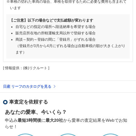
※車検の切れた車両の場合、車検を取得するために必要な費用も含まれて
います
【ご注意】以下の場合などで支払総額が変わります
自宅などの指定の場所へ陸送納車を希望する場合
販売店所在地の所轄運輸支局以外で登録する場合
商談～契約～登録の間に「登録月」がずれる場合
（登録月が3月から4月にずれる場合は自動車税の額が大きく上がり
ます）
[ 情報提供：(株)リクルート ]
日産 リーフのカタログを見る
車査定を依頼する
あなたの愛車、今いくら？
申込み
最短3時間後
に
最大20社
から愛車の査定結果をWebでお知
らせ！