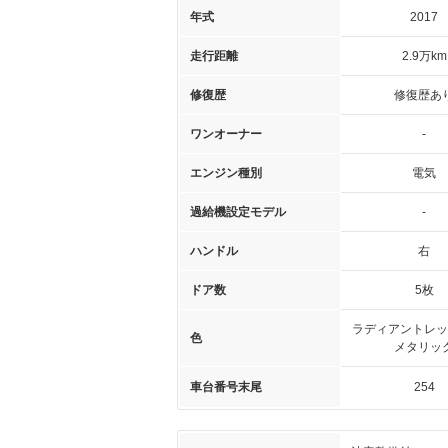
年式
2017
走行距離
2.9万km
修復歴
修復歴あ
ワンオーナー
-
エンジン種別
電気
過給機設定モデル
-
ハンドル
右
ドア数
5枚
ラディアントレッ
色
メタリッ
車台番号末尾
254