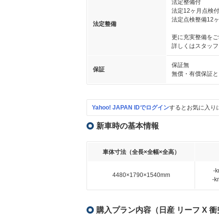
法定整備付
法定12ヶ月点検
法定点検整備12
法定整備
更に充実整備をご
詳しくはスタッフ
保証無
保証
無償・有償保証と
Yahoo! JAPAN IDでログイン
するとお気に入り
新車時の基本情報
車体寸法（全長×全幅×全高）
-
4480×1790×1540mm
-
購入プラン内容（日産 リーフ X