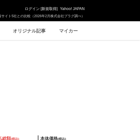
ログイン
[
新規取得
]
Yahoo! JAPAN
サイト5社との比較（2026年2月株式会社プラグ調べ）
オリジナル記事
マイカー
払総額
本体価格
(税込)
(税込)