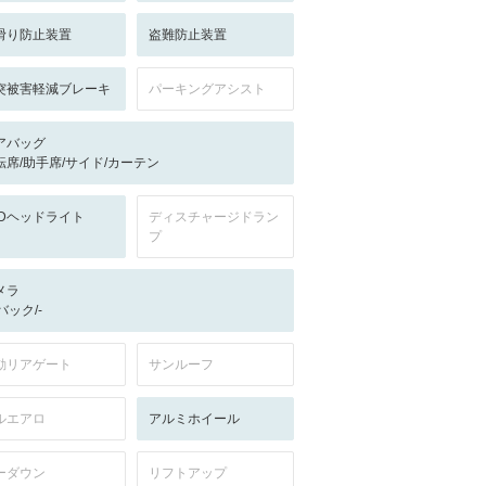
滑り防止装置
盗難防止装置
突被害軽減ブレーキ
パーキングアシスト
アバッグ
転席/助手席/サイド/カーテン
EDヘッドライト
ディスチャージドラン
プ
メラ
-/バック/-
動リアゲート
サンルーフ
ルエアロ
アルミホイール
ーダウン
リフトアップ