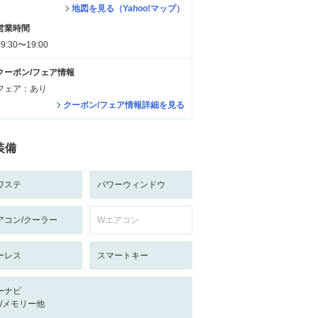
地図を見る（Yahoo!マップ）
営業時間
09:30〜19:00
クーポン/フェア情報
フェア：あり
クーポン/フェア情報詳細を見る
装備
ワステ
パワーウィンドウ
アコン/クーラー
Wエアコン
ーレス
スマートキー
ーナビ
-/-/メモリー他