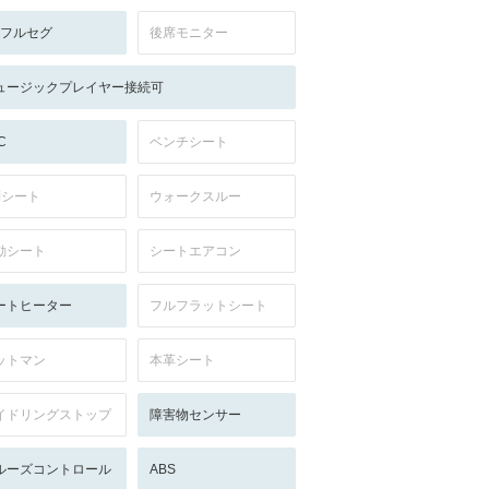
V:フルセグ
後席モニター
ュージックプレイヤー接続可
C
ベンチシート
列シート
ウォークスルー
動シート
シートエアコン
ートヒーター
フルフラットシート
ットマン
本革シート
イドリングストップ
障害物センサー
ルーズコントロール
ABS