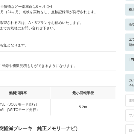
付※貨物など一部車両は6ヶ月点検
横
ヶ月（24ヶ月）点検を実施をし、点検記録簿が発行されます。
希望される方は、A・Bプランをお勧めいたします。
衝
までお気軽にお問い合わせ下さい。
エ
運
も無となります。
L
に登録や複数見積もりができるようになります。
カ
-/
燃料消費率
最小回転半径
電
km/L（JC08モード走行）
5.2m
km/L（WLTCモード走行）
フ
 衝突軽減ブレーキ 純正メモリ―ナビ）
ロ