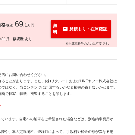
69
価格
.1
万円
無
(税込)
見積もり・在庫確認
料
年11月
修復歴
あり
※お電話番号の入力は不要です。
売店にお問い合わせください。
ることがあります。また、(株)リクルートおよびLINEヤフー株式会社は
のではなく、当コンテンツに起因するいかなる損害の責も負いかねます。
無断で転写、転載、複製することを禁じます。
す
しています。自宅への納車をご希望された場合などは、別途納車費用が
る際や、車の定置場所、登録月によって、手数料や税金の額が異なる場