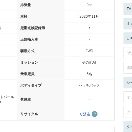
排気量
0cc
T
車検
2026年11月
ミ
り
定期点検記録簿
○
ET
正規輸入車
-
駆動方式
2WD
3
ミッション
その他AT
電
乗車定員
5名
シ
ボディタイプ
ハッチバック
ドパール
オ
禁煙車
-
ク
ア
リサイクル
リ済込
ク