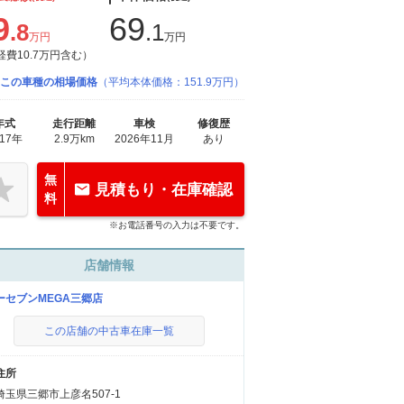
9
69
.8
.1
万円
万円
経費10.7万円含む）
この車種の相場価格
（平均本体価格：151.9万円）
年式
走行距離
車検
修復歴
017年
2.9万km
2026年11月
あり
無
見積もり・在庫確認
料
※お電話番号の入力は不要です。
店舗情報
ーセブンMEGA三郷店
この店舗の中古車在庫一覧
住所
埼玉県三郷市上彦名507-1