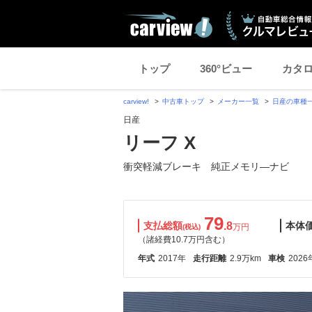
トップ
360°ビュー
カタ
carview!
中古車トップ
メーカー一覧
日産の車種
日産
リーフ X
衝突軽減ブレーキ 純正メモリ―ナビ
79
支払総額
.8
本体
万円
(税込)
（諸経費10.7万円含む）
年式
2017年
走行距離
2.9万km
車検
2026