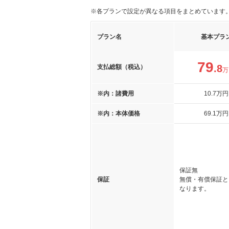
※各プランで設定が異なる項目をまとめています
プラン名
基本プラ
79
.8
支払総額（税込）
万
※内：諸費用
10
.7
万円
※内：本体価格
69
.1
万円
保証無
保証
無償・有償保証と
なります。