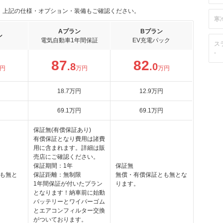
。上記の仕様・オプション・装備もご確認ください。
寒
Aプラン
Bプラン
ン
電気自動車1年間保証
EV充電パック
ス
-
87
82
.8
.0
円
万円
万円
18
.7
万円
12
.9
万円
69
.1
万円
69
.1
万円
保証無(有償保証あり)
有償保証となり費用は諸費
用に含まれます。詳細は販
売店にご確認ください。
保証期間：1年
保証無
も無と
保証距離：無制限
無償・有償保証とも無とな
1年間保証が付いたプラン
ります。
となります！納車前に始動
バッテリーとワイパーゴム
とエアコンフィルター交換
がついております。