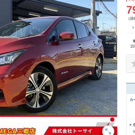
7
（諸
2
カ