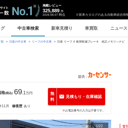
掲載レビュー
325,889
件
時点
※新車カタログのある自動車総合情報
2026.08.07
ログ
中古車検索
新車見積り
車買取
ニュース
一覧
日産の中古車
リーフの中古車
日産 リーフ X 衝突軽減ブレーキ 純正メモリ―ナビ
提供：
69
価格
.1
万円
無
(税込)
見積もり・在庫確認
料
年11月
修復歴
あり
※お電話番号の入力は不要です。
1
/
22
支