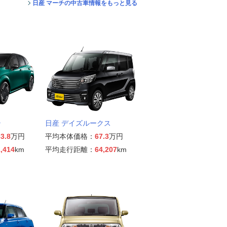
日産 マーチの中古車情報をもっと見る
ラ
日産 デイズルークス
3.8
万円
平均本体価格：
67.3
万円
,414
km
平均走行距離：
64,207
km