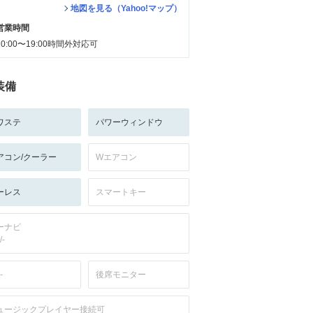
地図を見る（Yahoo!マップ）
営業時間
10:00〜19:00時間外対応可
装備
ワステ
パワーウィンドウ
アコン/クーラー
Wエアコン
ーレス
スマートキー
ーナビ
/-
-
後席モニター
ュージックプレイヤー接続可