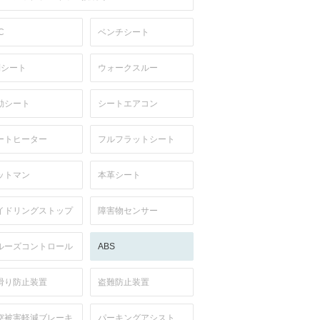
C
ベンチシート
列シート
ウォークスルー
動シート
シートエアコン
ートヒーター
フルフラットシート
ットマン
本革シート
イドリングストップ
障害物センサー
ルーズコントロール
ABS
滑り防止装置
盗難防止装置
突被害軽減ブレーキ
パーキングアシスト