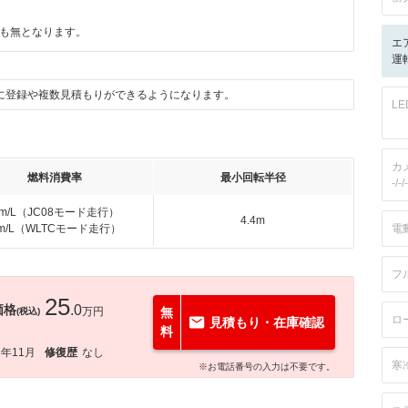
も無となります。
エ
運転
に登録や複数見積もりができるようになります。
L
カ
燃料消費率
最小回転半径
-/-/-
km/L（JC08モード走行）
4.4m
km/L（WLTCモード走行）
電
フ
25
価格
.0
万円
無
(税込)
ロ
見積もり・在庫確認
料
6年11月
修復歴
なし
寒
※お電話番号の入力は不要です。