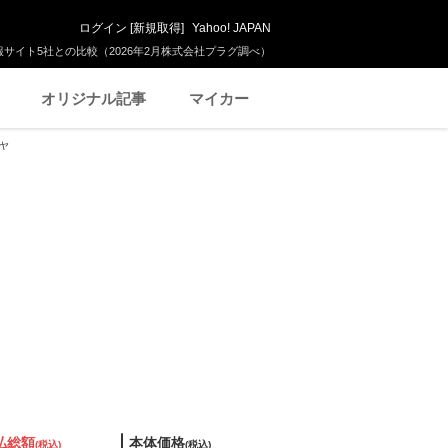
ログイン
[
新規取得
]
Yahoo! JAPAN
サイト5社との比較（2026年2月株式会社プラグ調べ）
オリジナル記事
マイカー
イヤ
払総額
本体価格
(税込)
(税込)