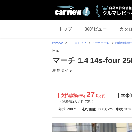
トップ
360°ビュー
カタ
carview!
中古車トップ
メーカー一覧
日産の車種
日産
マーチ 1.4 14s-four 
夏冬タイヤ
27
支払総額
.0
本体
万円
(税込)
（諸経費2.0万円含む）
年式
2007年
走行距離
13.0万km
車検
202