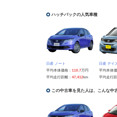
ハッチバックの人気車種
日産 ノート
日産 デイ
平均本体価格：
110.7
万円
平均本体
平均走行距離：
47,412
km
平均走行
この中古車を見た人は、こんな中