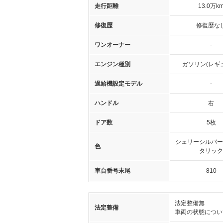
走行距離
13.0万k
修復歴
修復歴な
ワンオーナー
-
エンジン種別
ガソリン(レギ
過給機設定モデル
-
ハンドル
右
ドア数
5枚
シェリーシルバー
色
タリック
車台番号末尾
810
法定整備無
法定整備
車両の状態につい