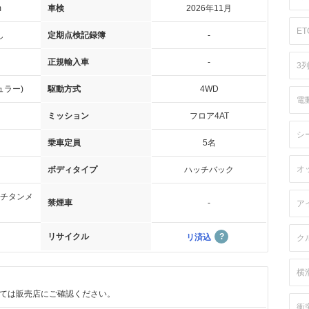
m
車検
2026年11月
ET
し
定期点検記録簿
-
正規輸入車
-
3
ュラー)
駆動方式
4WD
電
ミッション
フロア4AT
シ
乗車定員
5名
オ
ボディタイプ
ハッチバック
チタンメ
禁煙車
-
ア
リサイクル
リ済込
ク
横
ては販売店にご確認ください。
衝