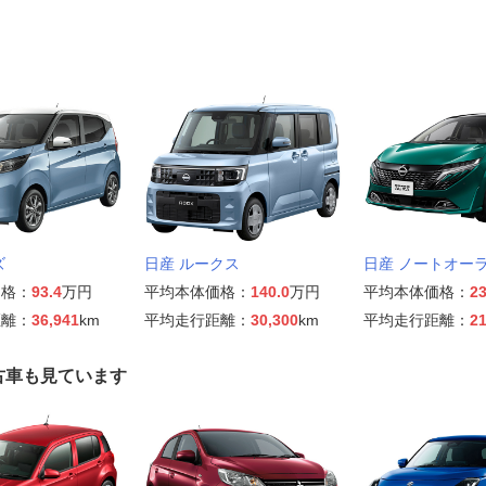
ズ
日産 ルークス
日産 ノートオー
価格：
93.4
万円
平均本体価格：
140.0
万円
平均本体価格：
23
距離：
36,941
km
平均走行距離：
30,300
km
平均走行距離：
21
古車も見ています