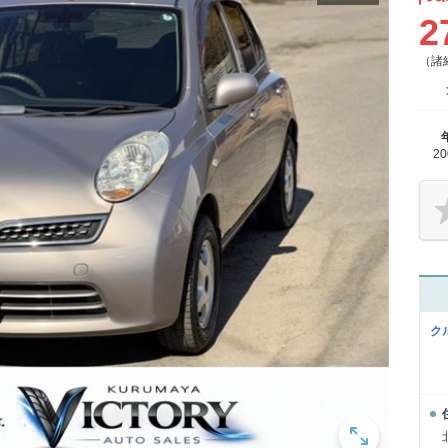
2
（諸
2
ク