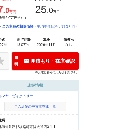
7
25
.0
.0
万円
万円
経費2.0万円含む）
この車種の相場価格
（平均本体価格：39.3万円）
年式
走行距離
車検
修復歴
007年
13.0万km
2026年11月
なし
無
見積もり・在庫確認
料
※お電話番号の入力は不要です。
店舗情報
ルマヤ ヴィクトリー
この店舗の中古車在庫一覧
住所
北海道釧路郡釧路町東陽大通西3-1-1