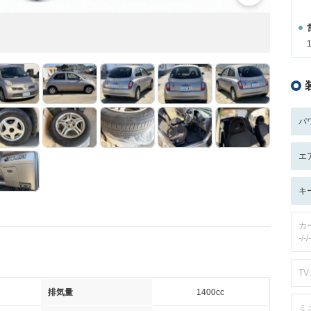
パ
エ
キ
カ
-/-/-
TV:
排気量
1400cc
ミ