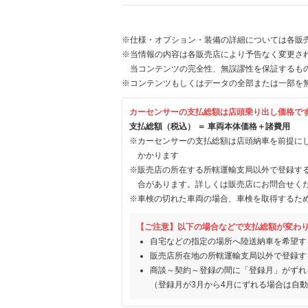
※仕様・オプション・装備の詳細については各販
※当情報の内容は各販売店により予告なく変更され
当コンテンツの完全性、無誤謬性を保証するも
※コンテンツもしくはデータの全部または一部を
カーセンサーの支払総額は店頭乗り出し価格で
支払総額（税込） ＝ 車両本体価格＋諸費用
※カーセンサーの支払総額は店頭納車を前提に
かかります
※販売店の所在する所轄運輸支局以外で登録す
合があります。詳しくは販売店にお問合せく
※車検の切れた車両の場合、車検を取得するた
【ご注意】以下の場合などで支払総額が変わ
自宅などの指定の場所へ陸送納車を希望す
販売店所在地の所轄運輸支局以外で登録す
商談～契約～登録の間に「登録月」がずれ
（登録月が3月から4月にずれる場合は自