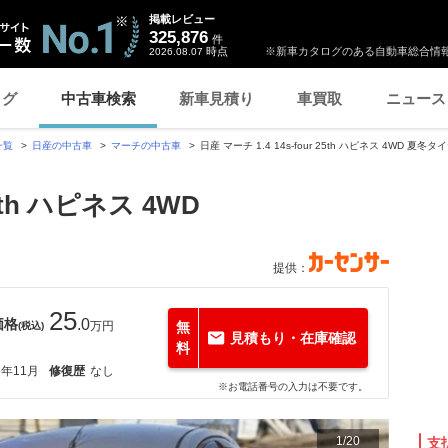
掲載レビュー
325,876
件
時点
※新車カタログのある自動車総合情報
2026.08.07
ログ
中古車検索
新車見積り
車買取
ニュース
一覧
日産の中古車
マーチの中古車
日産 マーチ 1.4 14s-four 25th ハピネス 4WD 夏冬タ
25th ハピネス 4WD
提供：
25
価格
.0
万円
無
(税込)
見積もり・在庫確認
料
6年11月
修復歴
なし
※お電話番号の入力は不要です。
1
/
20
支