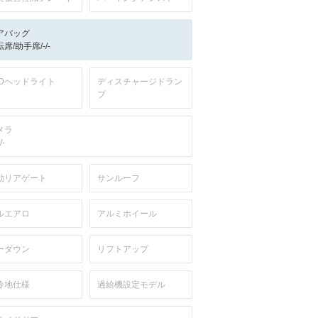
アバッグ
席/助手席/-/-
EDヘッドライト
ディスチャージドラン
プ
メラ
/-
動リアゲート
サンルーフ
ルエアロ
アルミホイール
ーダウン
リフトアップ
冷地仕様
過給機設定モデル