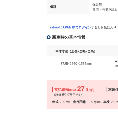
保証無
保証
無償・有償保証と
Yahoo! JAPAN IDでログイン
するとお気に入り
新車時の基本情報
車体寸法（全長×全幅×全高）
-
3725×1660×1535mm
-
27
支払総額
.0
本体
万円
(税込)
（諸経費2.0万円含む）
年式
2007年
走行距離
13.0万km
車検
202