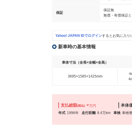
保証無
保証
無償・有償保証と
Yahoo! JAPAN IDでログイン
するとお気に入り
新車時の基本情報
車体寸法（全長×全幅×全高）
-
3695×1585×1425mm
-
-
支払総額
本体
万円
(税込)
年式
1996年
走行距離
8.4万km
車検
車検