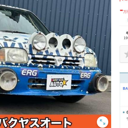
-
万
1
B