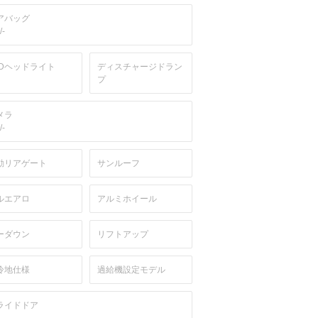
アバッグ
/-
EDヘッドライト
ディスチャージドラン
プ
メラ
/-
動リアゲート
サンルーフ
ルエアロ
アルミホイール
ーダウン
リフトアップ
冷地仕様
過給機設定モデル
ライドドア