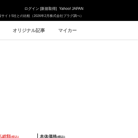
ログイン
[
新規取得
]
Yahoo! JAPAN
サイト5社との比較（2026年2月株式会社プラグ調べ）
オリジナル記事
マイカー
払総額
本体価格
(税込)
(税込)