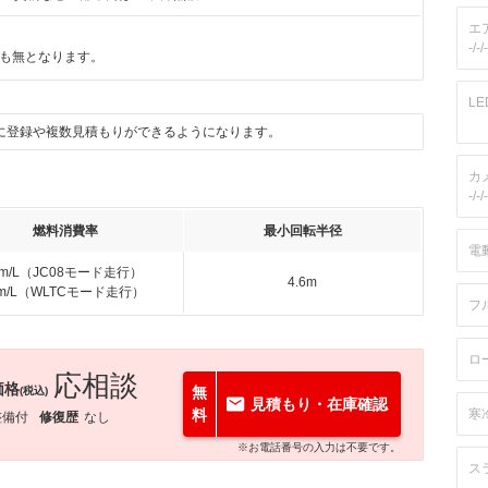
エ
-/-/-
も無となります。
L
に登録や複数見積もりができるようになります。
カ
-/-/-
燃料消費率
最小回転半径
電
km/L（JC08モード走行）
4.6m
km/L（WLTCモード走行）
フ
ロ
応相談
価格
無
(税込)
見積もり・在庫確認
料
寒
整備付
修復歴
なし
※お電話番号の入力は不要です。
ス