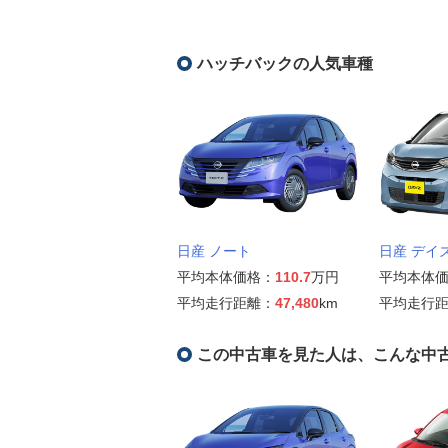
ハッチバックの人気車種
日産 ノート
日産 デイ
平均本体価格：
110.7
万円
平均本体
平均走行距離：
47,480
km
平均走行
この中古車を見た人は、こんな中