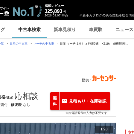
掲載レビュー
325,893
件
時点
※新車カタログのある自動車総合情報
2026.08.07
ログ
中古車検索
新車見積り
車買取
ニュース
一覧
日産の中古車
マーチの中古車
日産 マーチ 1.0 i・z 純正5速 K11改 修復歴無し
提供：
応相談
価格
無
(税込)
見積もり・在庫確認
料
整備付
修復歴
なし
※お電話番号の入力は不要です。
1
/
20
支