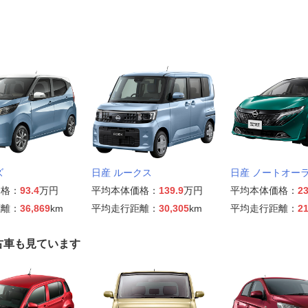
ズ
日産 ルークス
日産 ノートオー
価格：
93.4
万円
平均本体価格：
139.9
万円
平均本体価格：
23
距離：
36,869
km
平均走行距離：
30,305
km
平均走行距離：
21
古車も見ています