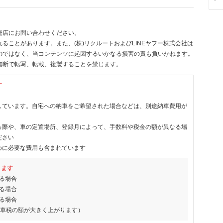
-
売店にお問い合わせください。
ることがあります。また、(株)リクルートおよびLINEヤフー株式会社は
のではなく、当コンテンツに起因するいかなる損害の責も負いかねます。
無断で転写、転載、複製することを禁じます。
す
しています。自宅への納車をご希望された場合などは、別途納車費用が
る際や、車の定置場所、登録月によって、手数料や税金の額が異なる場
ださい
めに必要な費用も含まれています
ります
る場合
る場合
る場合
動車税の額が大きく上がります）