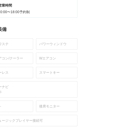
営業時間
10:00〜18:00予約制
装備
ワステ
パワーウィンドウ
アコン/クーラー
Wエアコン
ーレス
スマートキー
ーナビ
/-
-
後席モニター
ュージックプレイヤー接続可