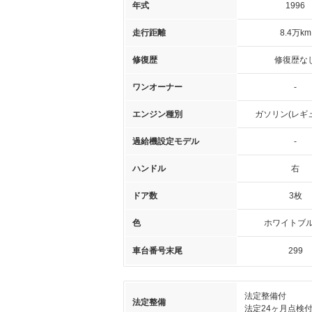
年式
1996
走行距離
8.4万km
修復歴
修復歴な
ワンオーナー
-
エンジン種別
ガソリン(レギ
過給機設定モデル
-
ハンドル
右
ドア数
3枚
色
ホワイトブル
車台番号末尾
299
法定整備付
法定整備
法定24ヶ月点検