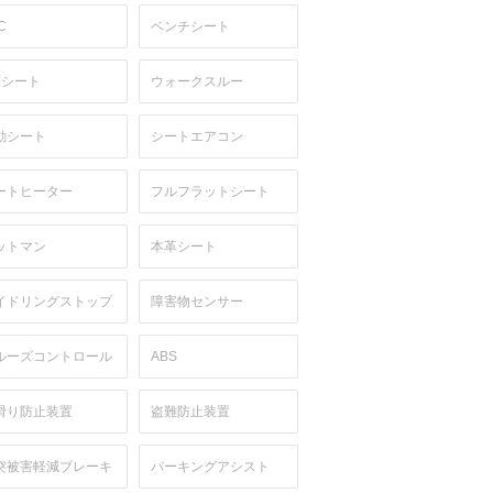
C
ベンチシート
列シート
ウォークスルー
動シート
シートエアコン
ートヒーター
フルフラットシート
ットマン
本革シート
イドリングストップ
障害物センサー
ルーズコントロール
ABS
滑り防止装置
盗難防止装置
突被害軽減ブレーキ
パーキングアシスト