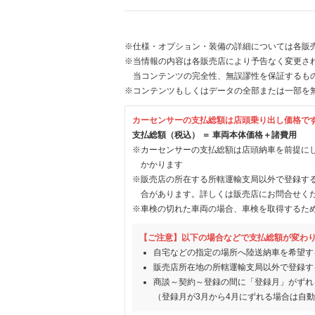
※仕様・オプション・装備の詳細については各販
※当情報の内容は各販売店により予告なく変更され
当コンテンツの完全性、無誤謬性を保証するも
※コンテンツもしくはデータの全部または一部を
カーセンサーの支払総額は店頭乗り出し価格で
支払総額（税込） ＝ 車両本体価格＋諸費用
※カーセンサーの支払総額は店頭納車を前提に
かかります
※販売店の所在する所轄運輸支局以外で登録す
合があります。詳しくは販売店にお問合せく
※車検の切れた車両の場合、車検を取得するた
【ご注意】以下の場合などで支払総額が変わ
自宅などの指定の場所へ陸送納車を希望す
販売店所在地の所轄運輸支局以外で登録す
商談～契約～登録の間に「登録月」がずれ
（登録月が3月から4月にずれる場合は自