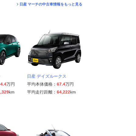
日産 マーチの中古車情報をもっと見る
ラ
日産 デイズルークス
4.4
万円
平均本体価格：
67.4
万円
,329
km
平均走行距離：
64,222
km