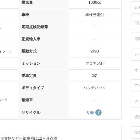
排気量
1000cc
ET
車検
車検整備付
3
し
定期点検記録簿
-
電
正規輸入車
-
ュラー)
駆動方式
2WD
シ
ミッション
フロア5MT
オ
乗車定員
2名
ア
ボディタイプ
ハッチバック
ーII
禁煙車
-
ク
リサイクル
リ未
横
衝
付※貨物など一部車両は12ヶ月点検