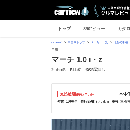
トップ
360°ビュー
カタ
carview!
中古車トップ
メーカー一覧
日産の車種
日産
マーチ 1.0 i・z
純正5速 K11改 修復歴無し
-
支払総額
本体
万円
(税込)
年式
1996年
走行距離
8.4万km
車検
車検