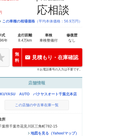
応相談
円
この車種の相場価格
（平均本体価格：56.9万円）
年式
走行距離
車検
修復歴
996年
8.4万km
車検整備付
なし
無
見積もり・在庫確認
料
※お電話番号の入力は不要です。
店舗情報
AKUYASU AUTO バクヤスオート千葉北本店
この店舗の中古車在庫一覧
住所
千葉県千葉市花見川区三角町782-15
地図を見る（Yahoo!マップ）