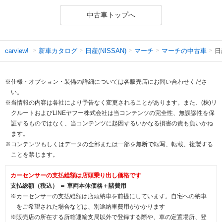
中古車トップへ
新車カタログ
日産(NISSAN)
マーチ
マーチの中古車
日
carview!
※仕様・オプション・装備の詳細については各販売店にお問い合わせくださ
い。
※当情報の内容は各社により予告なく変更されることがあります。また、(株)リ
クルートおよびLINEヤフー株式会社は当コンテンツの完全性、無誤謬性を保
証するものではなく、当コンテンツに起因するいかなる損害の責も負いかね
ます。
※コンテンツもしくはデータの全部または一部を無断で転写、転載、複製する
ことを禁じます。
カーセンサーの支払総額は店頭乗り出し価格です
支払総額（税込） ＝ 車両本体価格＋諸費用
※カーセンサーの支払総額は店頭納車を前提にしています。自宅への納車
をご希望された場合などは、別途納車費用がかかります
※販売店の所在する所轄運輸支局以外で登録する際や、車の定置場所、登