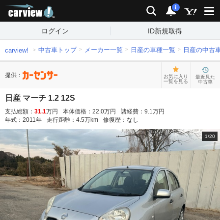
carview!
検索
通知
i
ログイン
ID新規取得
中古車トップ
メーカー一覧
日産の車種一覧
日産の中古
carview!
提供：
お気に入り
最近見た
一覧を見る
中古車
日産 マーチ 1.2 12S
支払総額：
31.1
万円
本体価格：
22.0
万円
諸経費：
9.1
万円
年式：
2011
年
走行距離：
4.5
万km
修復歴：
なし
1
/
20