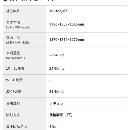
発売年月
10(H22)/07
車体寸法
3780
×
1665
×
1515
mm
(全長×全幅×全高)
室内寸法
1370
×
1370
×
1270
mm
(全長×全幅×全高)
車両重量
-/-/940
kg
(AT×MT×CVT)
10・15燃費
24.0km/L
WLTC燃費
-
JC08燃費
21.4km/L
使用燃料
レギュラー
駆動方式
前輪駆動（FF）
最小回転半径
4.5
m