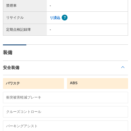
禁煙車
-
リサイクル
リ済込
定期点検記録簿
-
装備
安全装備
ABS
パワステ
衝突被害軽減ブレーキ
クルーズコントロール
パーキングアシスト