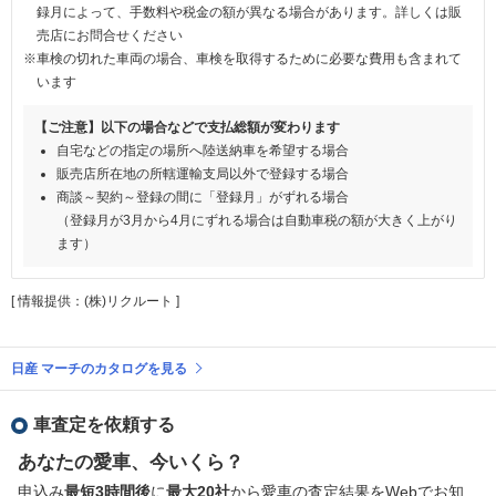
録月によって、手数料や税金の額が異なる場合があります。詳しくは販
売店にお問合せください
※車検の切れた車両の場合、車検を取得するために必要な費用も含まれて
います
【ご注意】以下の場合などで支払総額が変わります
自宅などの指定の場所へ陸送納車を希望する場合
販売店所在地の所轄運輸支局以外で登録する場合
商談～契約～登録の間に「登録月」がずれる場合
（登録月が3月から4月にずれる場合は自動車税の額が大きく上がり
ます）
[ 情報提供：(株)リクルート ]
日産 マーチのカタログを見る
車査定を依頼する
あなたの愛車、今いくら？
申込み
最短3時間後
に
最大20社
から愛車の査定結果をWebでお知