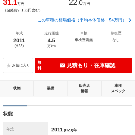
31
22
.1
.0
万円
万円
（諸経費9 .1 万円含む）
この車種の相場価格（平均本体価格：54万円）
年式
走行距離
車検
修復歴
2011
4.5
車検整備無
なし
(H23)
万km
無
見積もり・在庫確認
料
販売店
車種
状態
装備
情報
スペック
状態
2011
年式
(H23)
年