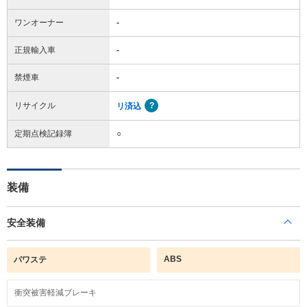
ワンオーナー
-
正規輸入車
-
禁煙車
-
リサイクル
リ済込
定期点検記録簿
○
装備
安全装備
ABS
パワステ
衝突被害軽減ブレーキ