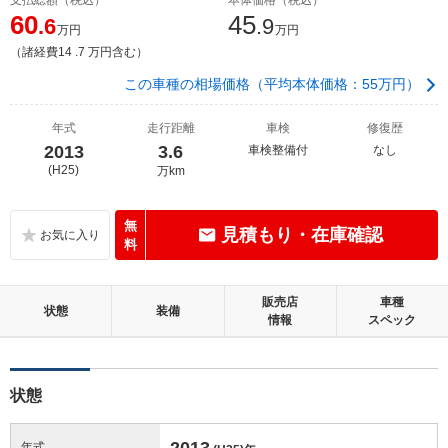
60
45
.6
.9
万円
万円
（諸経費14 .7 万円含む）
この車種の相場価格（平均本体価格：55万円）
年式
走行距離
車検
修復歴
2013
3.6
車検整備付
なし
(H25)
万km
無
見積もり・在庫確認
料
販売店
車種
状態
装備
情報
スペック
状態
2013
年式