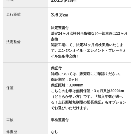
(H25)
年
3.6
走行距離
万km
法定整備付
法定24ヶ月点検付※貨物など一部車両は12ヶ月
点検
法定整備
認証工場にて、法定24ヶ月点検実施いたしま
す。エンジンオイル・エレメント・ブレーキオ
イル無条件交換！
保証付
詳細については、販売店にご確認ください。
保証期間：3ヶ月
保証距離：3,000km
保証
こちらのお車は無料保証・3ヵ月又は3000km
（どちらか早い方）です。『加入年数が選べ
る！走行距離無制限の延長保証』もオプション
でお選びいただけます。
車検
車検整備付
修復歴
なし