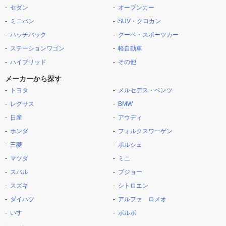
セダン
オープンカー
ミニバン
SUV・クロカン
ハッチバック
クーペ・スポーツカー
ステーションワゴン
軽自動車
ハイブリッド
その他
メーカーから探す
トヨタ
メルセデス・ベンツ
レクサス
BMW
日産
アウディ
ホンダ
フォルクスワーゲン
三菱
ポルシェ
マツダ
ミニ
スバル
プジョー
スズキ
シトロエン
ダイハツ
アルファ ロメオ
いすゞ
ボルボ