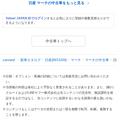
日産 マーチの中古車をもっと見る
Yahoo! JAPAN IDでログイン
するとお気に入りに登録や複数見積もりがで
きるようになります。
中古車トップへ
新車カタログ
日産(NISSAN)
マーチ
マーチの中古車
日
carview!
※仕様・オプション・装備の詳細については各販売店にお問い合わせくださ
い。
※当情報の内容は各社により予告なく変更されることがあります。また、(株)リ
クルートおよびLINEヤフー株式会社は当コンテンツの完全性、無誤謬性を保
証するものではなく、当コンテンツに起因するいかなる損害の責も負いかね
ます。
※コンテンツもしくはデータの全部または一部を無断で転写、転載、複製する
ことを禁じます。