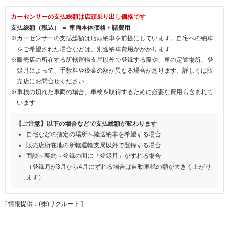
カーセンサーの支払総額は店頭乗り出し価格です
支払総額（税込） ＝ 車両本体価格＋諸費用
※カーセンサーの支払総額は店頭納車を前提にしています。自宅への納車
をご希望された場合などは、別途納車費用がかかります
※販売店の所在する所轄運輸支局以外で登録する際や、車の定置場所、登
録月によって、手数料や税金の額が異なる場合があります。詳しくは販
売店にお問合せください
※車検の切れた車両の場合、車検を取得するために必要な費用も含まれて
います
【ご注意】以下の場合などで支払総額が変わります
自宅などの指定の場所へ陸送納車を希望する場合
販売店所在地の所轄運輸支局以外で登録する場合
商談～契約～登録の間に「登録月」がずれる場合
（登録月が3月から4月にずれる場合は自動車税の額が大きく上がり
ます）
[ 情報提供：(株)リクルート ]