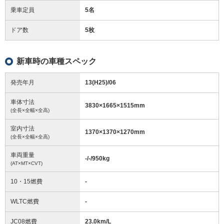
乗車定員
5名
ドア数
5枚
新車時の車種スペック
発売年月
13(H25)/06
車体寸法
3830
×
1665
×
1515
mm
(全長×全幅×全高)
室内寸法
1370
×
1370
×
1270
mm
(全長×全幅×全高)
車両重量
-/-/950
kg
(AT×MT×CVT)
10・15燃費
-
WLTC燃費
-
JC08燃費
23.0km/L