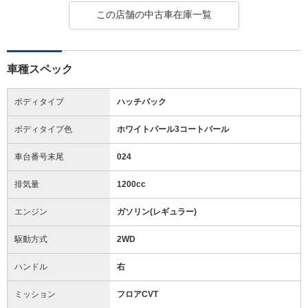
この店舗の中古車在庫一覧
車種スペック
ボディタイプ
ハッチバック
ボディタイプ色
ホワイトパール3コートパール
車台番号末尾
024
排気量
1200cc
エンジン
ガソリン(レギュラー)
駆動方式
2WD
ハンドル
右
ミッション
フロアCVT