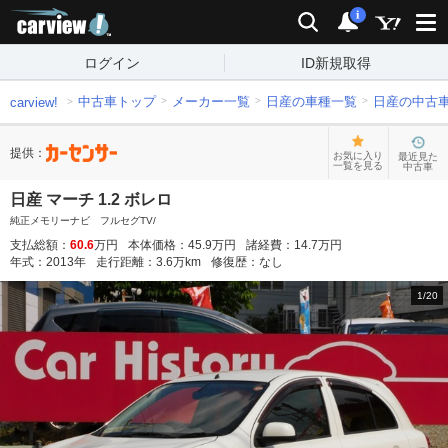
carview!
検索
通知
i
ログイン
ID新規取得
中古車トップ
メーカー一覧
日産の車種一覧
日産の中古
carview!
提供：
お気に入り
最近見た
一覧を見る
中古車
日産 マーチ 1.2 ボレロ
純正メモリーナビ フルセグTV/
支払総額：
60.6
万円
本体価格：
45.9
万円
諸経費：
14.7
万円
年式：
2013
年
走行距離：
3.6
万km
修復歴：
なし
1
/
20