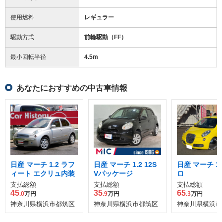
使用燃料
レギュラー
駆動方式
前輪駆動（FF）
最小回転半径
4.5
m
あなたにおすすめの中古車情報
日産 マーチ 1.2 ラフ
日産 マーチ 1.2 12S
日産 マーチ 1.
ィート エクリュ内装
Vパッケージ
ロ
支払総額
支払総額
支払総額
45
35
65
.0
万円
.9
万円
.3
万円
神奈川県横浜市都筑区
神奈川県横浜市都筑区
神奈川県横浜市