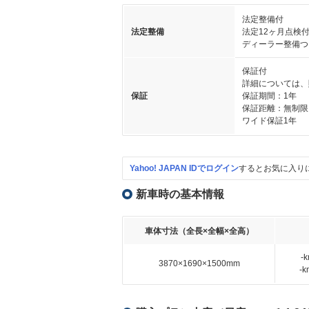
法定整備付
法定整備
法定12ヶ月点検
ディーラー整備つ
保証付
詳細については、
保証
保証期間：1年
保証距離：無制限
ワイド保証1年
Yahoo! JAPAN IDでログイン
するとお気に入り
新車時の基本情報
車体寸法（全長×全幅×全高）
-
3870×1690×1500mm
-