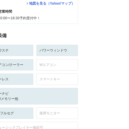
地図を見る（Yahoo!マップ）
営業時間
10:00〜18:30予約受付中！
装備
ワステ
パワーウィンドウ
アコン/クーラー
Wエアコン
ーレス
スマートキー
ーナビ
-/-/メモリー他
V:フルセグ
後席モニター
ュージックプレイヤー接続可