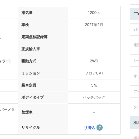
排気量
1200cc
ET
車検
2027年2月
3
し
定期点検記録簿
-
電
正規輸入車
-
シ
ュラー)
駆動方式
2WD
ミッション
フロアCVT
オ
乗車定員
5名
ア
ボディタイプ
ハッチバック
ク
バーメタ
禁煙車
-
横
リサイクル
リ済込
衝