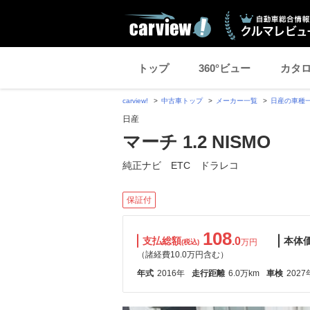
トップ
360°ビュー
カタ
carview!
中古車トップ
メーカー一覧
日産の車種
日産
マーチ 1.2 NISMO
純正ナビ ETC ドラレコ
保証付
108
支払総額
.0
本体
万円
(税込)
（諸経費10.0万円含む）
年式
2016年
走行距離
6.0万km
車検
2027