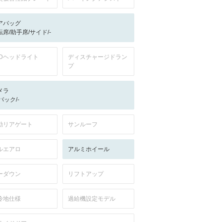
アバッグ
転席/助手席/サイド/-
EDヘッドライト
ディスチャージドラン
プ
メラ
-/バック/-
動リアゲート
サンルーフ
ルエアロ
アルミホイール
ーダウン
リフトアップ
冷地仕様
過給機設定モデル