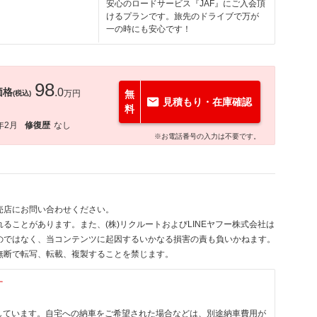
安心のロードサービス『JAF』にご入会頂
けるプランです。旅先のドライブで万が
一の時にも安心です！
98
価格
.0
万円
無
(税込)
見積もり・在庫確認
料
年2月
修復歴
なし
※お電話番号の入力は不要です。
売店にお問い合わせください。
ることがあります。また、(株)リクルートおよびLINEヤフー株式会社は
のではなく、当コンテンツに起因するいかなる損害の責も負いかねます。
無断で転写、転載、複製することを禁じます。
す
しています。自宅への納車をご希望された場合などは、別途納車費用が