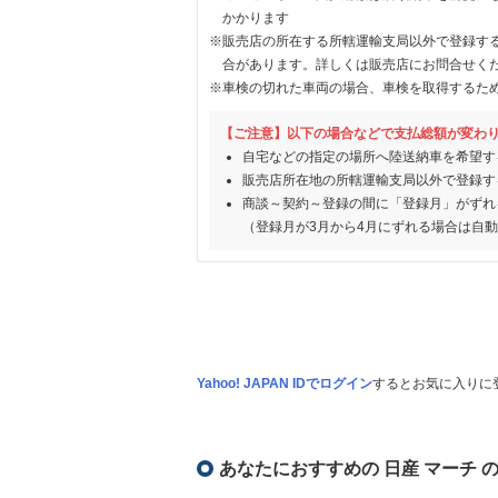
かかります
※販売店の所在する所轄運輸支局以外で登録す
合があります。詳しくは販売店にお問合せく
※車検の切れた車両の場合、車検を取得するた
【ご注意】以下の場合などで支払総額が変わ
自宅などの指定の場所へ陸送納車を希望す
販売店所在地の所轄運輸支局以外で登録す
商談～契約～登録の間に「登録月」がずれ
（登録月が3月から4月にずれる場合は自
Yahoo! JAPAN IDでログイン
するとお気に入りに
あなたにおすすめの 日産 マーチ 