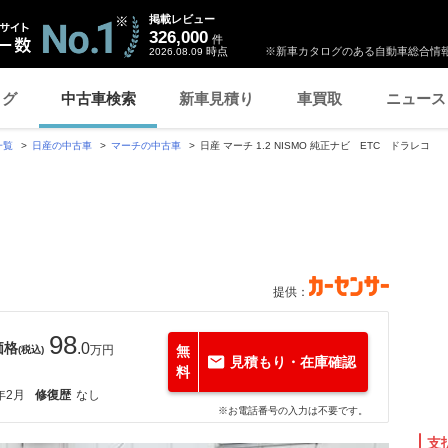
掲載レビュー
326,000
件
時点
※新車カタログのある自動車総合情報
2026.08.09
ログ
中古車検索
新車見積り
車買取
ニュース
一覧
日産の中古車
マーチの中古車
日産 マーチ 1.2 NISMO 純正ナビ ETC ドラレコ
提供：
98
価格
.0
万円
無
(税込)
見積もり・在庫確認
料
年2月
修復歴
なし
※お電話番号の入力は不要です。
支