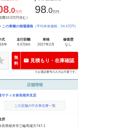
08
98
.0
.0
万円
万円
経費10.0万円含む）
この車種の相場価格
（平均本体価格：54.4万円）
年式
走行距離
車検
修復歴
016年
6.0万km
2027年2月
なし
無
見積もり・在庫確認
料
※お電話番号の入力は不要です。
店舗情報
産サティオ奈良桜井支店
この店舗の中古車在庫一覧
住所
奈良県桜井市三輪馬場方747-1