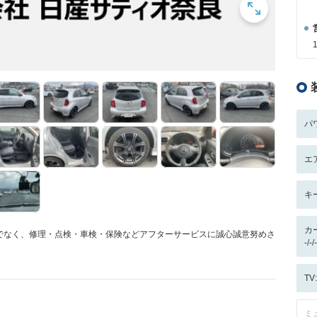
パ
エ
キ
カ
でなく、修理・点検・車検・保険などアフターサービスに誠心誠意努めさ
-/
T
ミ