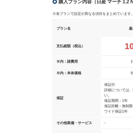
購入プラン内容（日産 マーチ 1.2 
※各プランで設定が異なる項目をまとめています
プラン名
基
1
支払総額（税込）
※内：諸費用
1
※内：本体価格
9
保証付
詳細については、
い。
保証
保証期間：1年
保証距離：無制限
ワイド保証1年
その他装備・サービス
-