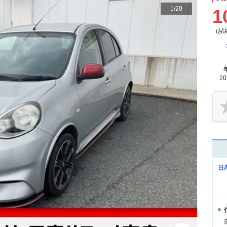
1
/
20
1
（諸
2
日