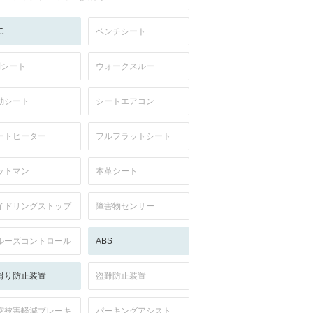
C
ベンチシート
列シート
ウォークスルー
動シート
シートエアコン
ートヒーター
フルフラットシート
ットマン
本革シート
イドリングストップ
障害物センサー
ルーズコントロール
ABS
滑り防止装置
盗難防止装置
突被害軽減ブレーキ
パーキングアシスト