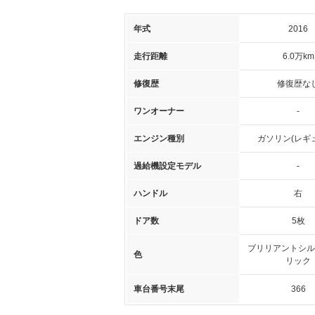
年式
2016
走行距離
6.0万km
修復歴
修復歴な
ワンオーナー
-
エンジン種別
ガソリン(レギ
過給機設定モデル
-
ハンドル
右
ドア数
5枚
ブリリアントシル
色
リック
車台番号末尾
366