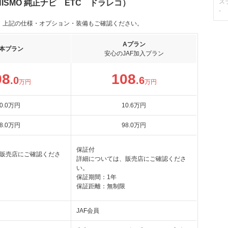
ス
NISMO 純正ナビ ETC ドラレコ）
-
。上記の仕様・オプション・装備もご確認ください。
Aプラン
本プラン
安心のJAF加入プラン
08
108
.0
.6
万円
万円
0
.0
万円
10
.6
万円
8
.0
万円
98
.0
万円
保証付
販売店にご確認くださ
詳細については、販売店にご確認くださ
い。
保証期間：1年
保証距離：無制限
JAF会員