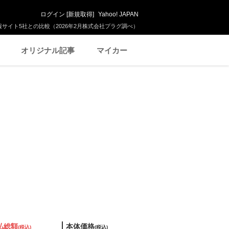
ログイン
[
新規取得
]
Yahoo! JAPAN
サイト5社との比較（2026年2月株式会社プラグ調べ）
オリジナル記事
マイカー
払総額
本体価格
(税込)
(税込)