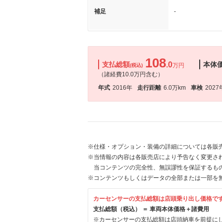
補足
-
108
支払総額
.0
本体
万円
(税込)
（諸経費10.0万円含む）
年式
2016年
走行距離
6.0万km
車検
2027
※仕様・オプション・装備の詳細については各販
※当情報の内容は各販売店により予告なく変更され
当コンテンツの完全性、無誤謬性を保証するも
※コンテンツもしくはデータの全部または一部を
カーセンサーの支払総額は店頭乗り出し価格で
支払総額（税込） ＝ 車両本体価格＋諸費用
※カーセンサーの支払総額は店頭納車を前提に