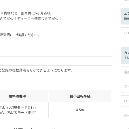
付※貨物など一部車両は6ヶ月点検
エ
きで安心！ディーラー整備つきで安心！
運
L
販売店にご確認ください。
カ
-/
に登録や複数見積もりができるようになります。
電
フ
燃料消費率
最小回転半径
ロ
km/L（JC08モード走行）
4.5m
km/L（WLTCモード走行）
寒