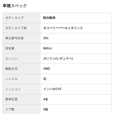
車種スペック
ボディタイプ
軽自動車
ボディタイプ色
モコベリーパールメタリック
車台番号末尾
201
排気量
660cc
エンジン
ガソリン(レギュラー)
駆動方式
2WD
ハンドル
右
ミッション
インパネCVT
乗車定員
4名
ドア数
5枚