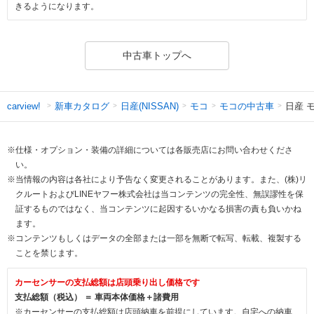
きるようになります。
中古車トップへ
新車カタログ
日産(NISSAN)
モコ
モコの中古車
日産 
carview!
※仕様・オプション・装備の詳細については各販売店にお問い合わせくださ
い。
※当情報の内容は各社により予告なく変更されることがあります。また、(株)リ
クルートおよびLINEヤフー株式会社は当コンテンツの完全性、無誤謬性を保
証するものではなく、当コンテンツに起因するいかなる損害の責も負いかね
ます。
※コンテンツもしくはデータの全部または一部を無断で転写、転載、複製する
ことを禁じます。
カーセンサーの支払総額は店頭乗り出し価格です
支払総額（税込） ＝ 車両本体価格＋諸費用
※カーセンサーの支払総額は店頭納車を前提にしています。自宅への納車