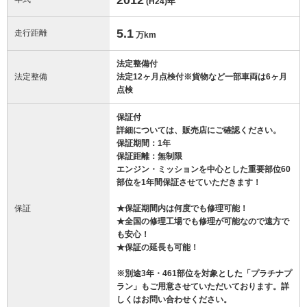
(H24)
年
5.1
走行距離
万km
法定整備付
法定整備
法定12ヶ月点検付※貨物など一部車両は6ヶ月
点検
保証付
詳細については、販売店にご確認ください。
保証期間：1年
保証距離：無制限
エンジン・ミッションを中心とした重要部位60
部位を1年間保証させていただきます！
保証
★保証期間内は何度でも修理可能！
★全国の修理工場でも修理が可能なので遠方で
も安心！
★保証の延長も可能！
※別途3年・461部位を対象とした「プラチナプ
ラン」もご用意させていただいております。詳
しくはお問い合わせください。