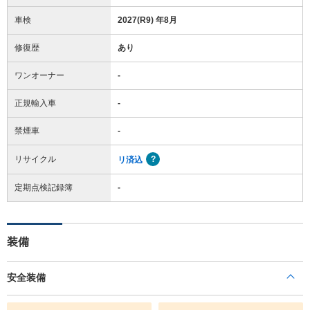
車検
2027(R9) 年8月
修復歴
あり
ワンオーナー
-
正規輸入車
-
禁煙車
-
リサイクル
リ済込
定期点検記録簿
-
装備
安全装備