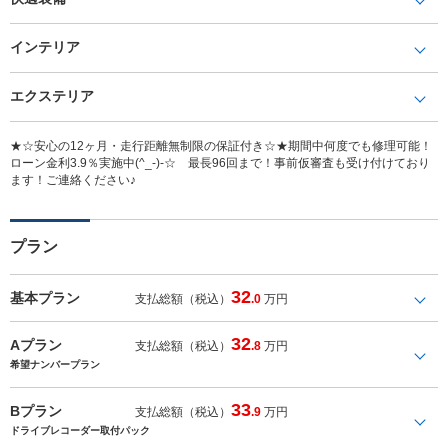
インテリア
エクステリア
★☆安心の12ヶ月・走行距離無制限の保証付き☆★期間中何度でも修理可能！
ローン金利3.9％実施中(^_-)-☆ 最長96回まで！事前仮審査も受け付けており
ます！ご連絡ください♪
プラン
32
基本プラン
支払総額（税込）
.0
万円
32
Aプラン
支払総額（税込）
.8
万円
希望ナンバープラン
33
Bプラン
支払総額（税込）
.9
万円
ドライブレコーダー取付パック