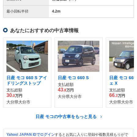
最小回転半径
4.2
m
あなたにおすすめの中古車情報
日産 モコ 660 S アイ
日産 モコ 660 S
日産 モコ 66
ドリングストップ
ェ X
支払総額
43
支払総額
支払総額
.8
万円
30
66
.0
万円
.3
万円
大分県大分市
大分県大分市
大分県大分市
日産 モコの中古車をもっと見る
Yahoo! JAPAN IDでログイン
するとお気に入りに登録や複数見積もりがで