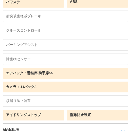
ABS
パワステ
衝突被害軽減ブレーキ
クルーズコントロール
パーキングアシスト
障害物センサー
エアバック：運転席/助手席/-/-
カメラ：-/-/バック/-
横滑り防止装置
アイドリングストップ
盗難防止装置
快適装備