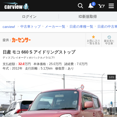
carview!
検索
通知
i
ログイン
ID新規取得
中古車トップ
メーカー一覧
日産の車種一覧
日産の中古
carview!
提供：
お気に入り
最近見た
一覧を見る
中古車
日産 モコ 660 S アイドリングストップ
ディスプレイオーディオ/バックカメラ/エア/
支払総額：
32.0
万円
本体価格：
25.0
万円
諸経費：
7.0
万円
年式：
2012
年
走行距離：
5.1
万km
修復歴：
あり
1
/
21