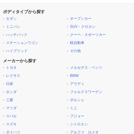
ボディタイプから探す
セダン
オープンカー
ミニバン
SUV・クロカン
ハッチバック
クーペ・スポーツカー
ステーションワゴン
軽自動車
ハイブリッド
その他
メーカーから探す
トヨタ
メルセデス・ベンツ
レクサス
BMW
日産
アウディ
ホンダ
フォルクスワーゲン
三菱
ポルシェ
マツダ
ミニ
スバル
プジョー
スズキ
シトロエン
ダイハツ
アルファ ロメオ