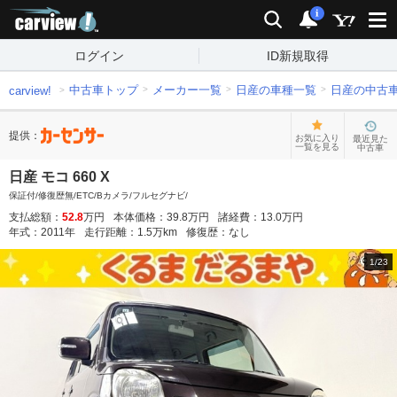
carview!
検索
通知
i
ログイン
ID新規取得
中古車トップ
メーカー一覧
日産の車種一覧
日産の中古
carview!
提供：
お気に入り
最近見た
一覧を見る
中古車
日産 モコ 660 X
保証付/修復歴無/ETC/Bカメラ/フルセグナビ/
支払総額：
52.8
万円
本体価格：
39.8
万円
諸経費：
13.0
万円
年式：
2011
年
走行距離：
1.5
万km
修復歴：
なし
1
/
23