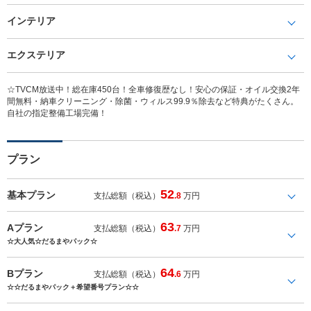
インテリア
エクステリア
☆TVCM放送中！総在庫450台！全車修復歴なし！安心の保証・オイル交換2年
間無料・納車クリーニング・除菌・ウィルス99.9％除去など特典がたくさん。
自社の指定整備工場完備！
プラン
52
基本プラン
支払総額（税込）
.8
万円
63
Aプラン
支払総額（税込）
.7
万円
☆大人気☆だるまやパック☆
64
Bプラン
支払総額（税込）
.6
万円
☆☆だるまやパック＋希望番号プラン☆☆