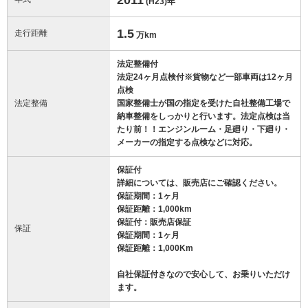
(H23)
年
1.5
走行距離
万km
法定整備付
法定24ヶ月点検付※貨物など一部車両は12ヶ月
点検
法定整備
国家整備士が国の指定を受けた自社整備工場で
納車整備をしっかりと行います。法定点検は当
たり前！！エンジンルーム・足廻り・下廻り・
メーカーの指定する点検などに対応。
保証付
詳細については、販売店にご確認ください。
保証期間：1ヶ月
保証距離：1,000km
保証付：販売店保証
保証
保証期間：1ヶ月
保証距離：1,000Km
自社保証付きなので安心して、お乗りいただけ
ます。