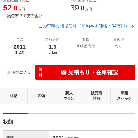
52
39
.8
.8
万円
万円
（諸経費13 .0 万円含む）
この車種の相場価格（平均本体価格：34万円）
年式
走行距離
車検
修復歴
2011
1.5
車検整備付
なし
(H23)
万km
無
見積もり・在庫確認
料
購入
販売店
車種
状態
装備
プラン
情報
スペック
状態
2011
年式