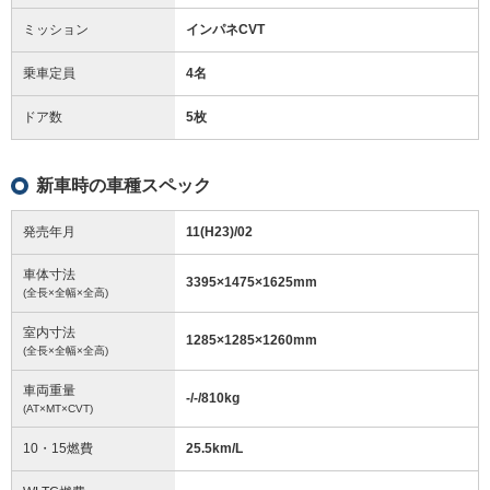
ミッション
インパネCVT
乗車定員
4名
ドア数
5枚
新車時の車種スペック
発売年月
11(H23)/02
車体寸法
3395
×
1475
×
1625
mm
(全長×全幅×全高)
室内寸法
1285
×
1285
×
1260
mm
(全長×全幅×全高)
車両重量
-/-/810
kg
(AT×MT×CVT)
10・15燃費
25.5km/L