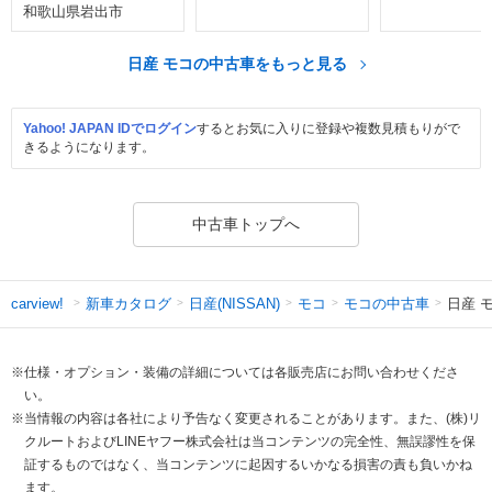
和歌山県岩出市
日産 モコの中古車をもっと見る
Yahoo! JAPAN IDでログイン
するとお気に入りに登録や複数見積もりがで
きるようになります。
中古車トップへ
新車カタログ
日産(NISSAN)
モコ
モコの中古車
日産 モ
carview!
※仕様・オプション・装備の詳細については各販売店にお問い合わせくださ
い。
※当情報の内容は各社により予告なく変更されることがあります。また、(株)リ
クルートおよびLINEヤフー株式会社は当コンテンツの完全性、無誤謬性を保
証するものではなく、当コンテンツに起因するいかなる損害の責も負いかね
ます。