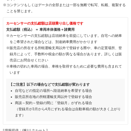
※コンテンツもしくはデータの全部または一部を無断で転写、転載、複製する
ことを禁じます。
カーセンサーの支払総額は店頭乗り出し価格です
支払総額（税込） ＝ 車両本体価格＋諸費用
※カーセンサーの支払総額は店頭納車を前提にしています。自宅への納車
をご希望された場合などは、別途納車費用がかかります
※販売店の所在する所轄運輸支局以外で登録する際や、車の定置場所、登
録月によって、手数料や税金の額が異なる場合があります。詳しくは販
売店にお問合せください
※車検の切れた車両の場合、車検を取得するために必要な費用も含まれて
います
【ご注意】以下の場合などで支払総額が変わります
自宅などの指定の場所へ陸送納車を希望する場合
販売店所在地の所轄運輸支局以外で登録する場合
商談～契約～登録の間に「登録月」がずれる場合
（登録月が3月から4月にずれる場合は自動車税の額が大きく上がり
ます）
[ 情報提供：(株)リクルート ]