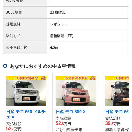
WLTC燃費
-
JC08燃費
23.0km/L
使用燃料
レギュラー
駆動方式
前輪駆動（FF）
最小回転半径
4.2
m
あなたにおすすめの中古車情報
日産 モコ 660 ドルチ
日産 モコ 660 X
日産 モコ 660
ェ X
支払総額
支払総額
52
39
支払総額
.8
万円
.8
万円
52
.8
万円
和歌山県岩出市
和歌山県岩出市