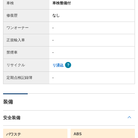
車検
車検整備付
修復歴
なし
ワンオーナー
-
正規輸入車
-
禁煙車
-
リサイクル
リ済込
定期点検記録簿
-
装備
安全装備
ABS
パワステ