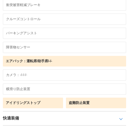
衝突被害軽減ブレーキ
クルーズコントロール
パーキングアシスト
障害物センサー
エアバック：運転席/助手席/-/-
カメラ：-/-/-/-
横滑り防止装置
アイドリングストップ
盗難防止装置
快適装備