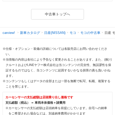
中古車トップへ
新車カタログ
日産(NISSAN)
モコ
モコの中古車
日産 
carview!
※仕様・オプション・装備の詳細については各販売店にお問い合わせくださ
い。
※当情報の内容は各社により予告なく変更されることがあります。また、(株)リ
クルートおよびLINEヤフー株式会社は当コンテンツの完全性、無誤謬性を保
証するものではなく、当コンテンツに起因するいかなる損害の責も負いかね
ます。
※コンテンツもしくはデータの全部または一部を無断で転写、転載、複製する
ことを禁じます。
カーセンサーの支払総額は店頭乗り出し価格です
支払総額（税込） ＝ 車両本体価格＋諸費用
※カーセンサーの支払総額は店頭納車を前提にしています。自宅への納車
をご希望された場合などは、別途納車費用がかかります