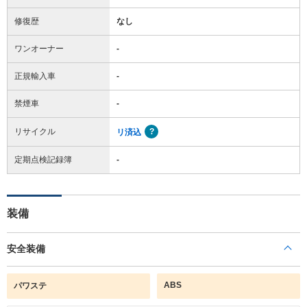
修復歴
なし
ワンオーナー
-
正規輸入車
-
禁煙車
-
リサイクル
リ済込
定期点検記録簿
-
装備
安全装備
ABS
パワステ