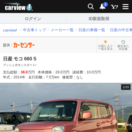
carview!
検索
通知
i
ログイン
ID新規取得
中古車トップ
メーカー一覧
日産の車種一覧
日産の中古
carview!
提供：
お気に入り
最近見た
一覧を見る
中古車
日産 モコ 660 S
プッシュボタンスタート/
支払総額：
38.0
万円
本体価格：
28.0
万円
諸経費：
10.0
万円
年式：
2014
年
走行距離：
7.5
万km
修復歴：
なし
1
/
20