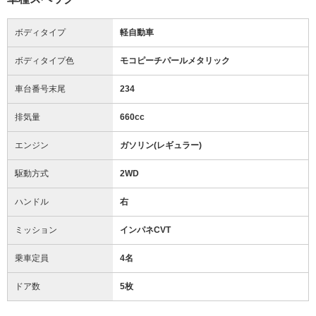
ボディタイプ
軽自動車
ボディタイプ色
モコピーチパールメタリック
車台番号末尾
234
排気量
660cc
エンジン
ガソリン(レギュラー)
駆動方式
2WD
ハンドル
右
ミッション
インパネCVT
乗車定員
4名
ドア数
5枚