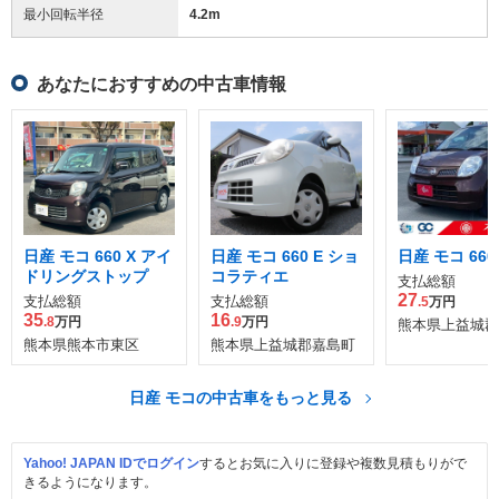
最小回転半径
4.2
m
あなたにおすすめの中古車情報
日産 モコ 660 X アイ
日産 モコ 660 E ショ
日産 モコ 660
ドリングストップ
コラティエ
支払総額
27
支払総額
支払総額
.5
万円
35
16
.8
万円
.9
万円
熊本県上益城郡
熊本県熊本市東区
熊本県上益城郡嘉島町
日産 モコの中古車をもっと見る
Yahoo! JAPAN IDでログイン
するとお気に入りに登録や複数見積もりがで
きるようになります。