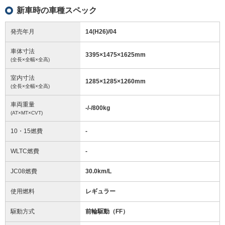
新車時の車種スペック
発売年月
14(H26)/04
車体寸法
3395
×
1475
×
1625
mm
(全長×全幅×全高)
室内寸法
1285
×
1285
×
1260
mm
(全長×全幅×全高)
車両重量
-/-/800
kg
(AT×MT×CVT)
10・15燃費
-
WLTC燃費
-
JC08燃費
30.0km/L
使用燃料
レギュラー
駆動方式
前輪駆動（FF）